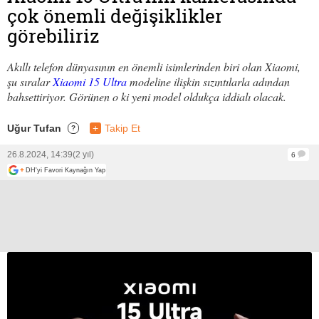
çok önemli değişiklikler
görebiliriz
Akıllı telefon dünyasının en önemli isimlerinden biri olan Xiaomi,
şu sıralar
Xiaomi 15 Ultra
modeline ilişkin sızıntılarla adından
bahsettiriyor. Görünen o ki yeni model oldukça iddialı olacak.
Uğur Tufan
+
Takip Et
?
26.8.2024, 14:39
(2 yıl)
6
+
DH'yi Favori Kaynağın Yap