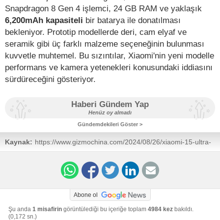
Snapdragon 8 Gen 4 işlemci, 24 GB RAM ve yaklaşık
6,200mAh kapasiteli
bir batarya ile donatılması
bekleniyor. Prototip modellerde deri, cam elyaf ve
seramik gibi üç farklı malzeme seçeneğinin bulunması
kuvvetle muhtemel. Bu sızıntılar, Xiaomi'nin yeni modelle
performans ve kamera yetenekleri konusundaki iddiasını
sürdüreceğini gösteriyor.
Haberi Gündem Yap
Henüz oy almadı
Gündemdekileri Göster >
Kaynak:
https://www.gizmochina.com/2024/08/26/xiaomi-15-ultra-
primary-camera-leak-hints-at-1-inch-sensor/
Abone ol
Şu anda
1 misafirin
görüntülediği bu içeriğe toplam
4984 kez
bakıldı.
(0,172 sn.)