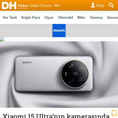
Giriş
Haber
Video
Forum
Hız Testi
Kripto Para
Oyun
Otomobil
Bilim
Sinema
Savu
Xiaomi 15 Ultra’nın kamerasında