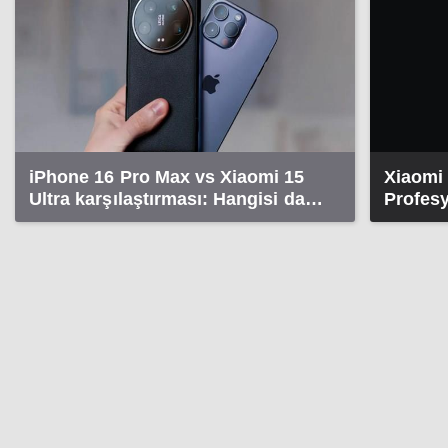
iPhone 16 Pro Max vs Xiaomi 15
Xiaomi 1
Ultra karşılaştırması: Hangisi daha
Profes
üstün?
deneyi