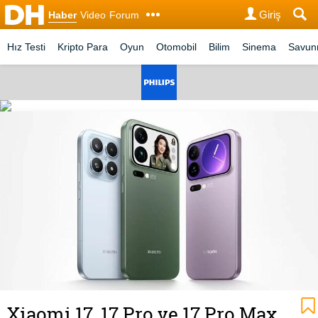
Giriş
Haber
Video
Forum
Hız Testi
Kripto Para
Oyun
Otomobil
Bilim
Sinema
Savu
Xiaomi 17, 17 Pro ve 17 Pro Max