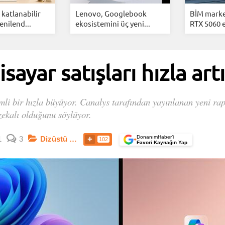
katlanabilir
Lenovo, Googlebook
BİM marke
enilend...
ekosistemini üç yeni...
RTX 5060 e
isayar satışları hızla art
emli bir hızla büyüyor. Canalys tarafından yayınlanan yeni rap
zekalı olduğunu söylüyor.
DonanımHaber’i
1
3
Dizüstü Bilgisayarlar
102
+
Favori Kaynağın Yap