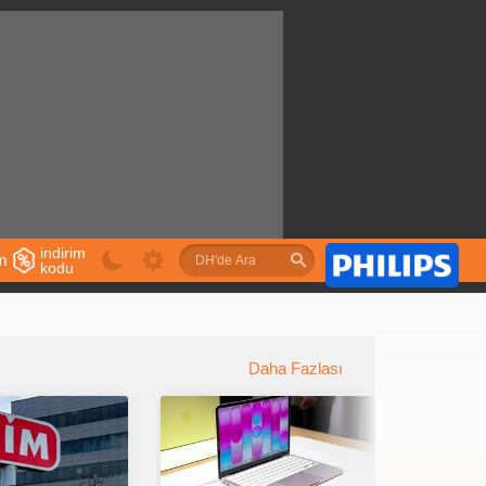
indirim
im
kodu
u
Daha Fazlası