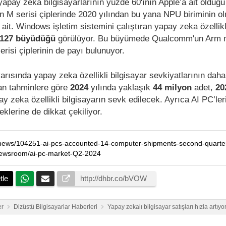
apay zeka bilgisayarlarının yüzde 60'ının Apple’a ait olduğu b
n M serisi çiplerinde 2020 yılından bu yana NPU biriminin o
it. Windows işletim sistemini çalıştıran yapay zeka özellikl
 127 büyüdüğü
görülüyor. Bu büyümede Qualcomm'un Arm 
isi çiplerinin de payı bulunuyor.
arısında yapay zeka özellikli bilgisayar sevkiyatlarının daha
lan tahminlere göre
2024
yılında yaklaşık
44 milyon
adet,
20
y zeka özellikli bilgisayarın sevk edilecek. Ayrıca AI PC’ler
eklerine de dikkat çekiliyor.
/news/104251-ai-pcs-accounted-14-computer-shipments-second-quarter
newsroom/ai-pc-market-Q2-2024
tle
er
Dizüstü Bilgisayarlar Haberleri
Yapay zekalı bilgisayar satışları hızla artıyo