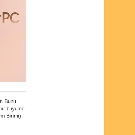
or. Bunu
 bir büyüme
em Birimi)