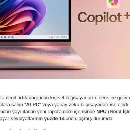
 değil artık doğrudan kişisel bilgisayarların içerisine geliy
lara sahip “
AI PC
” veya yapay zeka bilgisayarları ise ciddi
fından yayınlanan yeni rapora göre içerisinde
NPU
(Nöral İşl
sayar sevkiyatlarının
yüzde 14
’üne ulaşmış durumda.