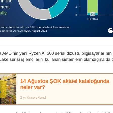
AMD’nin yeni Ryzen AI 300 serisi dizüstü bilgisayarlarının v
ake serisi işlemcilerini kullanan sistemlerin olamdığına da 
14 Ağustos ŞOK aktüel kataloğunda
neler var?
2 yıl önce eklendi