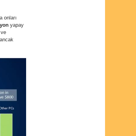
a onları
lyon
yapay
 ve
 ancak