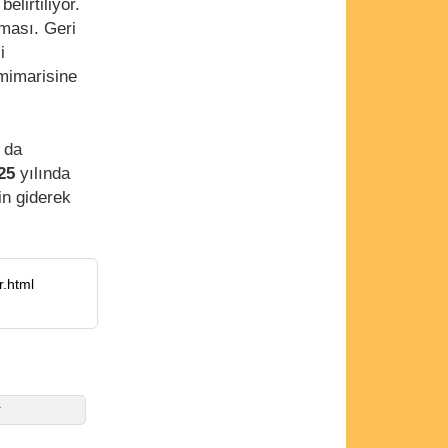
elirtiliyor.
lması. Geri
i
mimarisine
 da
25
yılında
in giderek
.html
r