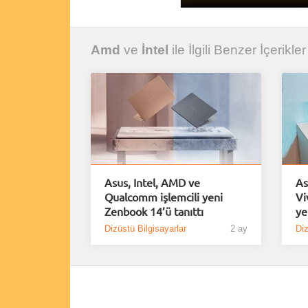
Amd
ve
İntel
ile İlgili Benzer İçerikler
Asus, Intel, AMD ve
As
Qualcomm işlemcili yeni
Vi
Zenbook 14’ü tanıttı
ye
Dizüstü Bilgisayarlar
2 ay
Diz