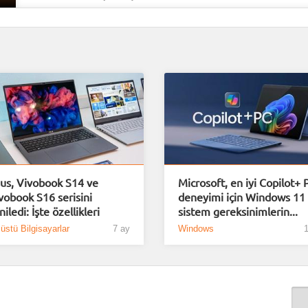
us, Vivobook S14 ve
Microsoft, en iyi Copilot+ 
vobook S16 serisini
deneyimi için Windows 11
niledi: İşte özellikleri
sistem gereksinimlerin...
üstü Bilgisayarlar
7 ay
Windows
1