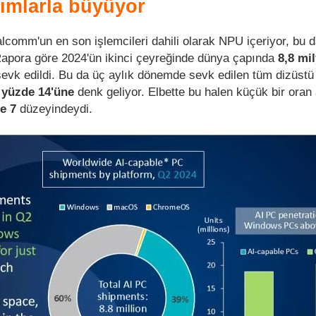
ımlarla büyüyor
lcomm'un en son işlemcileri dahili olarak NPU içeriyor, bu d
apora göre 2024'ün ikinci çeyreğinde dünya çapında
8,8 mi
 sevk edildi. Bu da üç aylık dönemde sevk edilen tüm dizüstü
n
yüzde
14'üne
denk geliyor. Elbette bu halen küçük bir oran
e 7
düzeyindeydi.