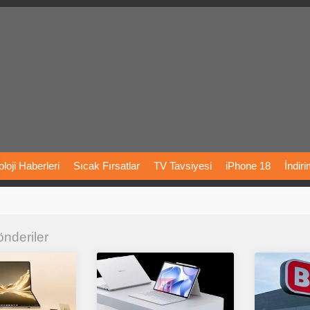
loji
Haberleri
Sıcak
Fırsatlar
TV
Tavsiyesi
iPhone
18
İndir
Önerileri
Türkiye
Araba
Fiyatları
Yapay
Zeka
Şarj
İstasyon
önderiler
rı
Vizyondaki
Filmler
Bitcoin
Dizi
Önerileri
Telefon
Önerileri
agram
Dondurma
İnstagram
Çöktü
Mü