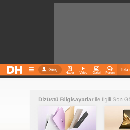
Giriş
Tekno
Haber
Video
Galeri
Forum
Film
Dizüstü Bilgisayarlar
ile İlgili Son G
Fiyatla
İnst