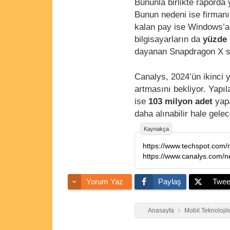
Bununla birlikte raporda y
Bunun nedeni ise firmanı
kalan pay ise Windows’a a
bilgisayarların da
yüzde
dayanan Snapdragon X ser
Canalys, 2024’ün ikinci y
artmasını bekliyor. Yapı
ise
103 milyon adet
yapa
daha alınabilir hale gelec
Kaynakça
https://www.techspot.com
https://www.canalys.com/
Yorum Yaz
Paylaş
Twee
Anasayfa
Mobil Teknolojil