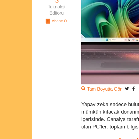
?
Teknoloji
Editörü
Tam Boyutta Gör
Yapay zeka sadece bulutta
mümkün kılacak donanım
içerisinde. Canalys tara
olan PC’ler, toplam bilgi