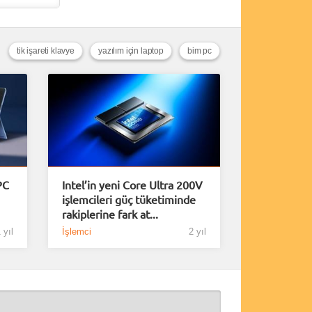
tik işareti klavye
yazılım için laptop
bim pc
PC
Intel’in yeni Core Ultra 200V
işlemcileri güç tüketiminde
rakiplerine fark at...
 yıl
İşlemci
2 yıl