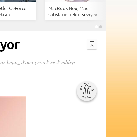
tler GeForce
MacBook Neo, Mac
Apple'da
kran...
satışlarını rekor seviyey...
iPhone ve
ıyor
or henüz ikinci çeyrek sevk edilen
Oy Ver