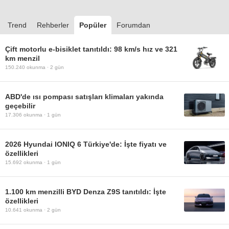
Trend
Rehberler
Popüler
Forumdan
Çift motorlu e-bisiklet tanıtıldı: 98 km/s hız ve 321
km menzil
150.240
okunma ·
2 gün
ABD'de ısı pompası satışları klimaları yakında
geçebilir
17.306
okunma ·
1 gün
2026 Hyundai IONIQ 6 Türkiye'de: İşte fiyatı ve
özellikleri
15.692
okunma ·
1 gün
1.100 km menzilli BYD Denza Z9S tanıtıldı: İşte
özellikleri
10.641
okunma ·
2 gün