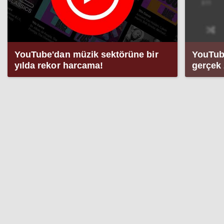
YouTube'dan müzik sektörüne bir
YouTube
yılda rekor harcama!
gerçek 