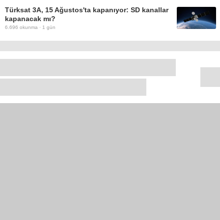
Türksat 3A, 15 Ağustos'ta kapanıyor: SD kanallar
kapanacak mı?
6.696
okunma ·
1 gün