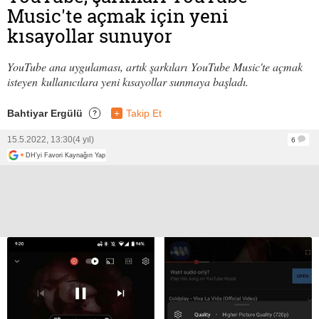
Music'te açmak için yeni
kısayollar sunuyor
YouTube ana uygulaması, artık şarkıları YouTube Music'te açmak
isteyen kullanıcılara yeni kısayollar sunmaya başladı.
Bahtiyar Ergülü
+
Takip Et
?
15.5.2022, 13:30
(4 yıl)
6
+
DH'yi Favori Kaynağın Yap