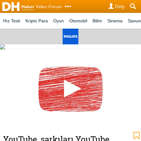
Giriş
Haber
Video
Forum
Hız Testi
Kripto Para
Oyun
Otomobil
Bilim
Sinema
Savu
YouTube, şarkıları YouTube