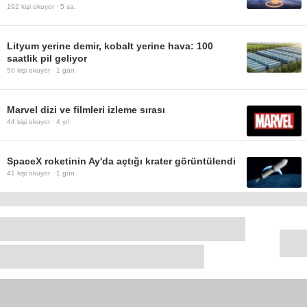
192
kişi okuyor ·
5 sa.
Lityum yerine demir, kobalt yerine hava: 100
saatlik pil geliyor
50
kişi okuyor ·
1 gün
Marvel dizi ve filmleri izleme sırası
44
kişi okuyor ·
4 yıl
SpaceX roketinin Ay'da açtığı krater görüntülendi
41
kişi okuyor ·
1 gün