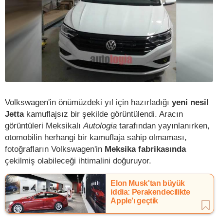
Volkswagen'in önümüzdeki yıl için hazırladığı
yeni nesil
Jetta
kamuflajsız bir şekilde görüntülendi. Aracın
görüntüleri Meksikalı
Autologia
tarafından yayınlanırken,
otomobilin herhangi bir kamuflaja sahip olmaması,
fotoğrafların Volkswagen'in
Meksika fabrikasında
çekilmiş olabileceği ihtimalini doğuruyor.
Elon Musk'tan büyük
iddia: Perakendecilikte
Apple'ı geçtik