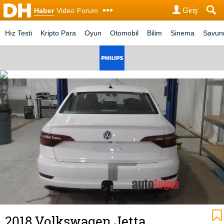
Giriş
Haber
Video
Forum
Hız Testi
Kripto Para
Oyun
Otomobil
Bilim
Sinema
Savu
2018 Volkswagen Jetta