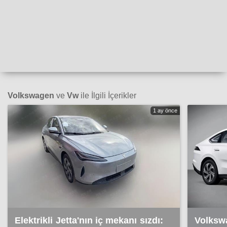
Volkswagen
ve
Vw
ile İlgili İçerikler
1 ay önce
Elektrikli Jetta'nın iç mekanı sızdı:
Volkswa