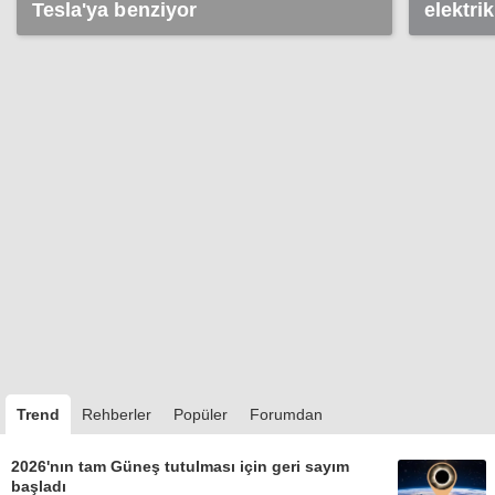
Tesla'ya benziyor
elektri
yüzüne 
Trend
Rehberler
Popüler
Forumdan
2026'nın tam Güneş tutulması için geri sayım
başladı