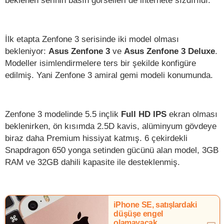
beklenen serinin basın görselleri de internete sızdırıldı.
İlk etapta Zenfone 3 serisinde iki model olması
bekleniyor:
Asus Zenfone 3
ve
Asus Zenfone 3 Deluxe
.
Modeller isimlendirmelere ters bir şekilde konfigüre
edilmiş. Yani Zenfone 3 amiral gemi modeli konumunda.
Zenfone 3 modelinde 5.5 inçlik
Full HD IPS
ekran olması
beklenirken, ön kısımda 2.5D kavis, alüminyum gövdeye
biraz daha Premium hissiyat katmış. 6 çekirdekli
Snapdragon 650 yonga setinden gücünü alan model, 3GB
RAM ve 32GB dahili kapasite ile desteklenmiş.
iPhone SE, satışlardaki
düşüşe engel
olamayacak