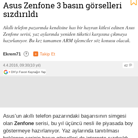
Asus Zenfone 3 basın görselleri
sızdırıldı
Akıllı telefon pazarında kendisine has bir hayran kitlesi edinen Asus
Zenfone serisi, yaz aylarında yeniden tüketici karşısına çıkmaya
hazırlanıyor. Bu kez tamamen ARM işlemciler söz konusu olacak.
Ekrem71
+
Takip Et
?
4.4.2016, 09:30
(10 yıl)
42
+
DH'yi Favori Kaynağın Yap
Asus’un akıllı telefon pazarındaki başarısının simgesi
olan
Zenfone
serisi, bu yıl üçüncü nesli ile piyasada boy
göstermeye hazırlanıyor. Yaz aylarında tanıtılması