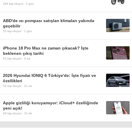
346
kişi okuyor ·
2 gün
ABD'de ısı pompası satışları klimaları yakında
geçebilir
55
kişi okuyor ·
1 gün
iPhone 18 Pro Max ne zaman çıkacak? İşte
beklenen çıkış tarihi
53
kişi okuyor ·
4 sa.
2026 Hyundai IONIQ 6 Türkiye'de: İşte fiyatı ve
özellikleri
52
kişi okuyor ·
21 sa.
Apple gizliliği koruyamıyor: iCloud+ özelliğinde
yeni açık!
49
kişi okuyor ·
22 dk.