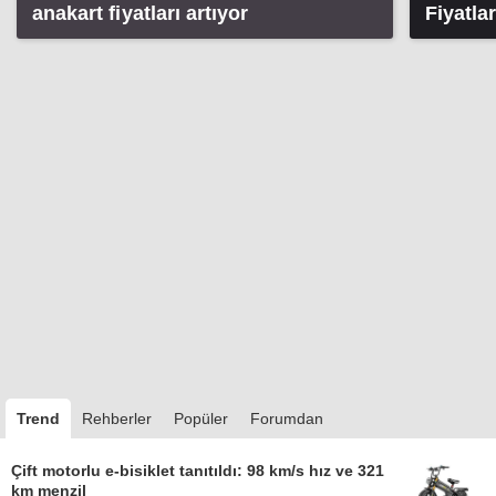
anakart fiyatları artıyor
Fiyatla
Trend
Rehberler
Popüler
Forumdan
Çift motorlu e-bisiklet tanıtıldı: 98 km/s hız ve 321
km menzil