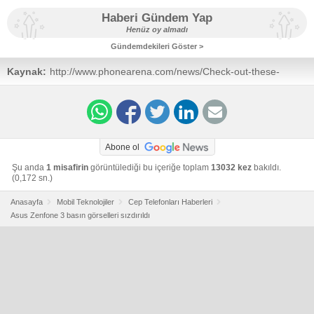
Haberi Gündem Yap
Henüz oy almadı
Gündemdekileri Göster >
Kaynak:
http://www.phonearena.com/news/Check-out-these-
unofficial-press-renders-of-the-Asus-Zenfone-3-and-
Asus-Zenfone-3-Deluxe_id79875
Abone ol
Şu anda
1 misafirin
görüntülediği bu içeriğe toplam
13032 kez
bakıldı.
(0,172 sn.)
Anasayfa
Mobil Teknolojiler
Cep Telefonları Haberleri
Asus Zenfone 3 basın görselleri sızdırıldı