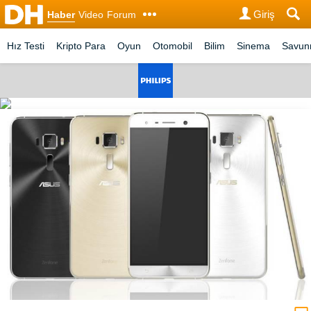
Giriş
Haber
Video
Forum
Hız Testi
Kripto Para
Oyun
Otomobil
Bilim
Sinema
Savu