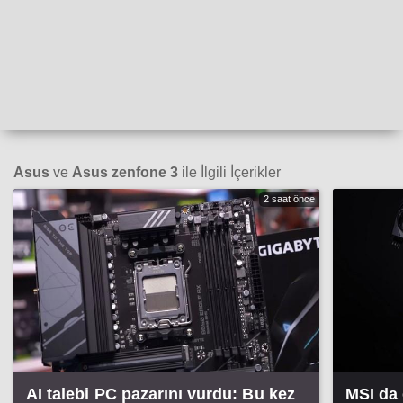
Asus
ve
Asus zenfone 3
ile İlgili İçerikler
2 saat önce
AI talebi PC pazarını vurdu: Bu kez
MSI da 