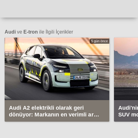
Audi
ve
E-tron
ile İlgili İçerikler
5 gün önce
Audi A2 elektrikli olarak geri
Audi'ni
dönüyor: Markanın en verimli aracı
SUV mod
olacak