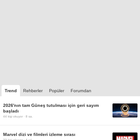
Trend
Rehberler
Popüler
Forumdan
2026'nın tam Güneş tutulması için geri sayım
başladı
44
kişi okuyor ·
8 sa.
Marvel dizi ve filmleri izleme sırası
33
kişi okuyor ·
4 yıl