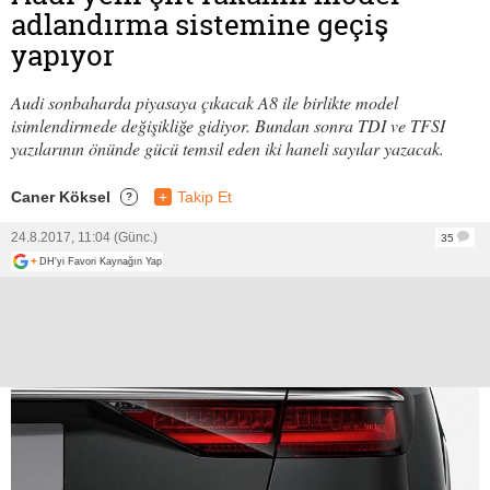
adlandırma sistemine geçiş
yapıyor
Audi sonbaharda piyasaya çıkacak A8 ile birlikte model
isimlendirmede değişikliğe gidiyor. Bundan sonra TDI ve TFSI
yazılarının önünde gücü temsil eden iki haneli sayılar yazacak.
Caner Köksel
+
Takip Et
?
24.8.2017, 11:04 (Günc.)
35
+
DH'yi Favori Kaynağın Yap