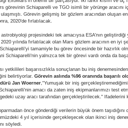
iği ExoMars'ın önemli bir parçasıydı. İki farklı kısım ve üç 
 görevinin Schiaparelli ve TGO isimli bir yörünge aracını iç
ulaşmıştı. Görevin gelişmiş bir gözlem aracından oluşan en
ra, 2020'de fırlatılacak.
 astrobiyoloji projesindeki tek amacıysa ESA'nın geliştirdiği 
. 2020 yılında fırlatılacak olan Mars gözlem aracının en iyi şe
chiaparelli'yi tamamiyle bu görev öncesinde bir hazırlık ol
ani Schiaparelli'nin yalnızca tek bir görevi vardı onda da başa
 yetkilileri başarısızlıkla sonuçlanan bu iniş denemesinde
ğini belirtiyorlar.
Görevin aslında %96 oranında başarılı o
üdürü Jan Woerner
,"Yumuşak bir iniş gerçekleştiremediğimi
chiaparelli'nin amacı da zaten iniş ekipmanlarımızı test etm
edeki uzay aracı tarafından gerçekleştirilecek." Ifadelerini k
koparmadan önce gönderdiği verilerin büyük önem taşıdığını d
müzdeki 4 yıl içerisinde gerçekleşecek olan ikinci iniş dene
nı söyledi.