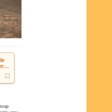
de
er
cevap