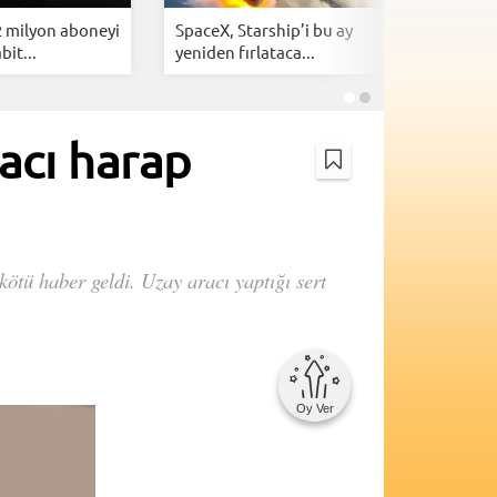
2 milyon aboneyi
SpaceX, Starship’i bu ay
NASA, Gün
bit...
yeniden fırlataca...
tahmin e
acı harap
ötü haber geldi. Uzay aracı yaptığı sert
Oy Ver