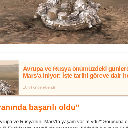
Avrupa ve Rusya önümüzdeki günler
Mars'a iniyor: İşte tarihi göreve dair h
şey
10 yıl önce eklendi
anında başarılı oldu"
 Avrupa ve Rusya'nın "Mars'ta yaşam var mıydı?" Sorusuna 