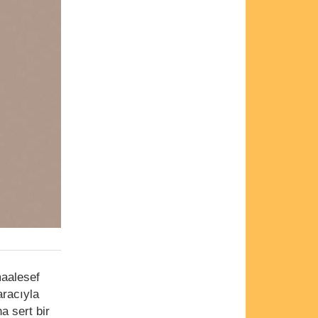
maalesef
aracıyla
a sert bir