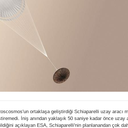
scosmos'un ortaklaşa geliştirdiği Schiaparelli uzay aracı 
eştiremedi. İniş anından yaklaşık 50 saniye kadar önce uzay 
sildiğini açıklayan ESA, Schiaparelli'nin planlanandan çok dah