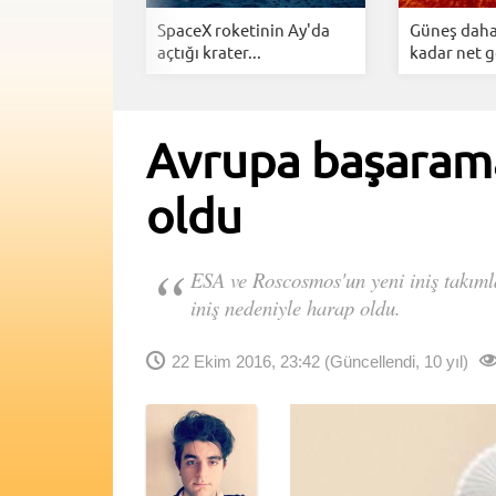
az
SpaceX roketinin Ay'da
Güneş daha
ihtiyaç
açtığı krater...
kadar net g
Avrupa başaramad
oldu
ESA ve Roscosmos'un yeni iniş takımla
iniş nedeniyle harap oldu.
22 Ekim 2016, 23:42
(Güncellendi, 10 yıl)