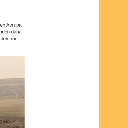
nen Avrupa
enden daha
adelerine