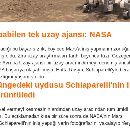
apabilen tek uzay ajansı: NASA
dığı bu başarısızlık, böylece Mars'a iniş yapmanın zorluğ
iş oldu. Zira uzay araştırmaları tarihi boyunca Kızıl Gezege
Avrupa Uzay ajansı bir uzay aracı indirmeyi denemiş anca
A başarıya ulaşabilmişti. Hatta Rusya, Schiaparelli'yle bera
zlığını yaşamış oldu.
ngedeki uydusu Schiaparelli'nin i
örüntüledi
inyal vermeyi kesmesinin ardından uzay aracından tüm ümidi
ı. Bu açıklamadan kısa bir süre sonra da NASA'nın Mars
hiaparelli'nin iniş yaptığı yerin fotoğraflarını yakalayıp Ye