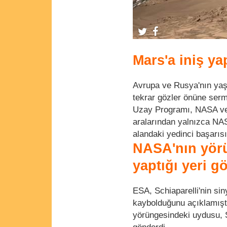
Mars'a iniş y
Avrupa ve Rusya'nın yaşa
tekrar gözler önüne serm
Uzay Programı, NASA ve 
aralarından yalnızca NAS
alandaki yedinci başarısı
NASA'nın yörü
yaptığı yeri g
ESA, Schiaparelli'nin s
kaybolduğunu açıklamışt
yörüngesindeki uydusu, Sc