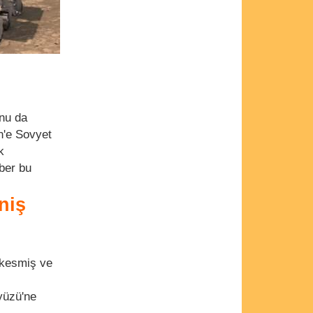
unu da
n'e Sovyet
k
ber bu
niş
 kesmiş ve
ryüzü'ne