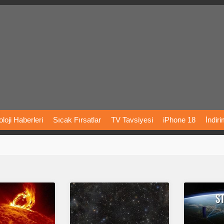
loji
Haberleri
Sıcak
Fırsatlar
TV
Tavsiyesi
iPhone
18
İndir
Önerileri
Türkiye
Araba
Fiyatları
Yapay
Zeka
Şarj
İstasyon
rı
Vizyondaki
Filmler
Bitcoin
Dizi
Önerileri
Telefon
Önerileri
agram
Dondurma
İnstagram
Çöktü
Mü