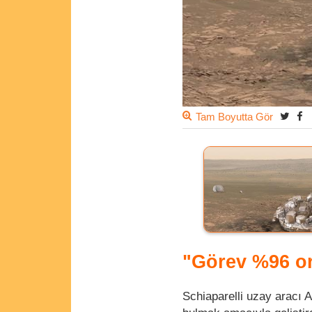
Tam Boyutta Gör
"Görev %96 or
Schiaparelli uzay aracı