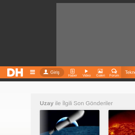
Giriş
Tekno
Haber
Video
Galeri
Forum
Film
Uzay
ile İlgili Son Gönderiler
Fiyatla
İnst