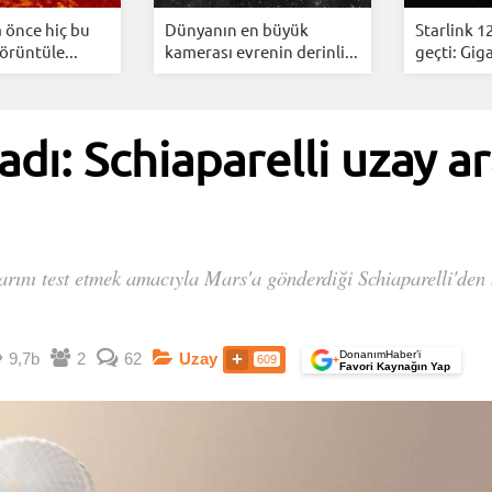
 önce hiç bu
Dünyanın en büyük
Starlink 1
örüntüle...
kamerası evrenin derinli...
geçti: Giga
ı: Schiaparelli uzay ar
rını test etmek amacıyla Mars'a gönderdiği Schiaparelli'den k
DonanımHaber’i
9,7b
2
62
Uzay
609
+
Favori Kaynağın Yap