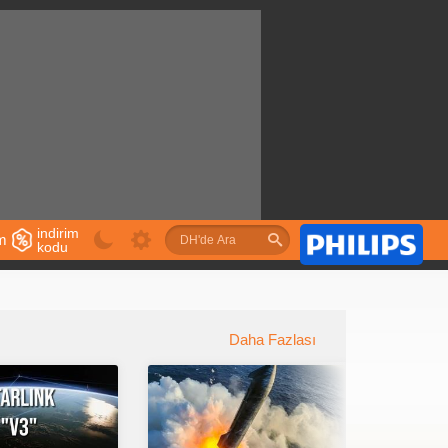
indirim
im
kodu
u
Daha Fazlası