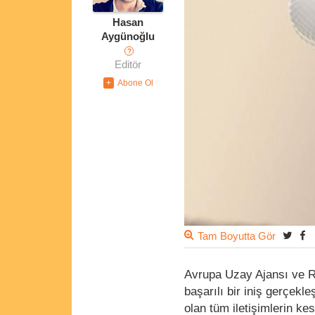
Hasan
Aygünoğlu
?
Editör
Tam Boyutta Gör
Avrupa Uzay Ajansı ve Ro
başarılı bir iniş gerçekl
olan tüm iletişimlerin ke