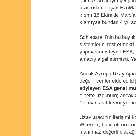
bulmak amacıyla geliştird
aracından oluşan ExoMars
kısmı 16 Ekim'de Mars'a 
kısmıysa bundan 4 yıl son
Schiaparelli'nin bu buyük
sistemlerini test etmekti
yapmasını isteyen ESA, S
amacıyla geliştirmişti. Y
Ancak Avrupa Uzay Ajansı
değerli veriler elde edildi
söyleyen ESA genel m
elbette üzgünüm; ancak S
Görevin asıl kısmı yörüng
Uzay aracının iletişimi 
Woerner, bu verilerin önü
inanılmaz değerli olacağı