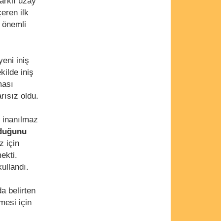
farklı uzay
eren ilk
 önemli
yeni iniş
kilde iniş
ması
rısız oldu.
n inanılmaz
lduğunu
z için
ekti.
ullandı.
a belirten
mesi için