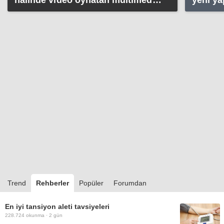
halinde video oynatan multimedya
yeni ya
ekranlar yasak
Trend
Rehberler
Popüler
Forumdan
En iyi tansiyon aleti tavsiyeleri
228.724
okunma ·
2 gün