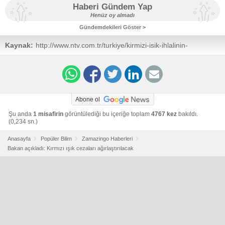
Haberi Gündem Yap
Henüz oy almadı
Gündemdekileri Göster >
Kaynak:
http://www.ntv.com.tr/turkiye/kirmizi-isik-ihlalinin-
tekrarinda-ehliyet-geri-
alinacak,ICbV2vV1NUOvNGZcJD9QrQ
Abone ol
Şu anda
1 misafirin
görüntülediği bu içeriğe toplam
4767 kez
bakıldı.
(0,234 sn.)
Anasayfa
Popüler Bilim
Zamazingo Haberleri
Bakan açıkladı: Kırmızı ışık cezaları ağırlaştırılacak