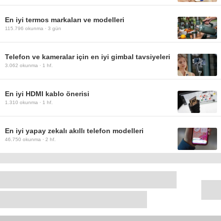
En iyi termos markaları ve modelleri
115.796
okunma ·
3 gün
Telefon ve kameralar için en iyi gimbal tavsiyeleri
3.062
okunma ·
1 hf.
En iyi HDMI kablo önerisi
1.310
okunma ·
1 hf.
En iyi yapay zekalı akıllı telefon modelleri
46.750
okunma ·
2 hf.