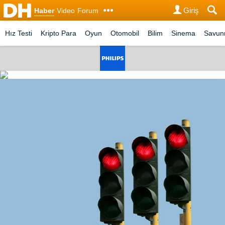
Giriş
Haber
Video
Forum
Hız Testi
Kripto Para
Oyun
Otomobil
Bilim
Sinema
Savu