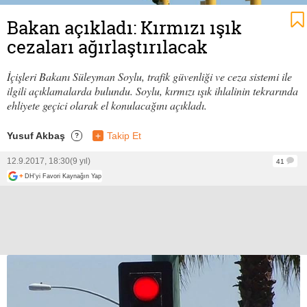
Bakan açıkladı: Kırmızı ışık
cezaları ağırlaştırılacak
İçişleri Bakanı Süleyman Soylu, trafik güvenliği ve ceza sistemi ile
ilgili açıklamalarda bulundu. Soylu, kırmızı ışık ihlalinin tekrarında
ehliyete geçici olarak el konulacağını açıkladı.
Yusuf Akbaş
+
Takip Et
?
12.9.2017, 18:30
(9 yıl)
41
+
DH'yi Favori Kaynağın Yap