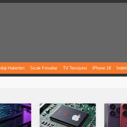
loji
Haberleri
Sıcak
Fırsatlar
TV
Tavsiyesi
iPhone
18
İndir
Önerileri
Türkiye
Araba
Fiyatları
Yapay
Zeka
Şarj
İstasyon
rı
Vizyondaki
Filmler
Bitcoin
Dizi
Önerileri
Telefon
Önerileri
agram
Dondurma
İnstagram
Çöktü
Mü