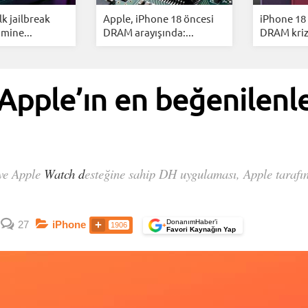
ilk jailbreak
Apple, iPhone 18 öncesi
iPhone 18
mine...
DRAM arayışında:...
DRAM krizi 
Apple’ın en beğenilenle
ve Apple
Watch d
esteğine sahip DH uygulaması, Apple tarafı
DonanımHaber’i
27
iPhone
1906
+
Favori Kaynağın Yap