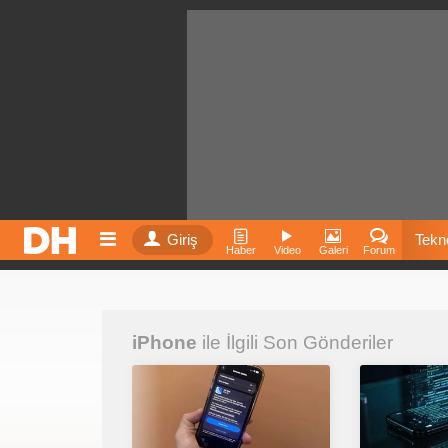
Giriş
Tekno
Haber
Video
Galeri
Forum
Film
iPhone
ile İlgili Son Gönderiler
Fiyatla
İnst