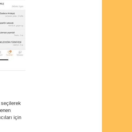
k seçilerek
lenen
ıları için