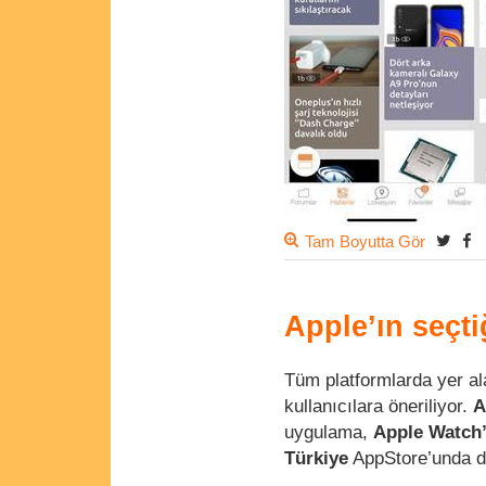
Tam Boyutta Gör
Apple’ın seçti
Tüm platformlarda yer a
kullanıcılara öneriliyor.
A
uygulama,
Apple Watch’
Türkiye
AppStore’unda da