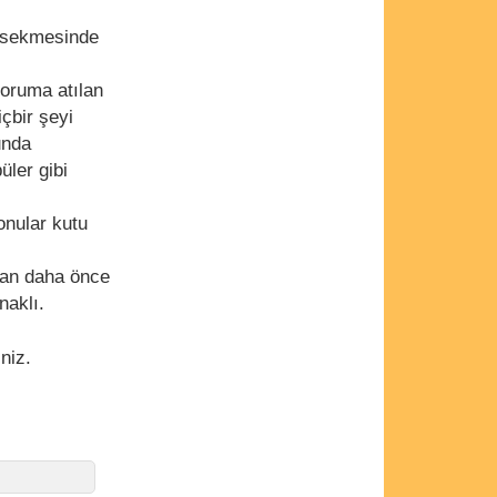
um sekmesinde
foruma atılan
çbir şeyi
unda
üler gibi
onular kutu
dan daha önce
naklı.
iniz.