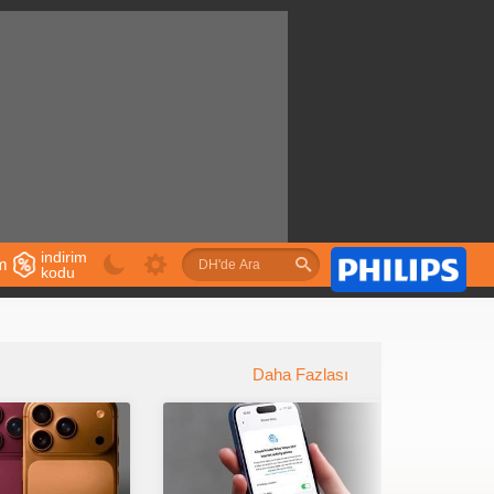
indirim
im
kodu
u
Daha Fazlası