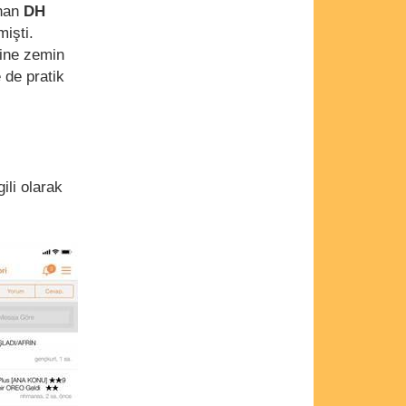
unan
DH
işti.
ine zemin
 de pratik
gili olarak