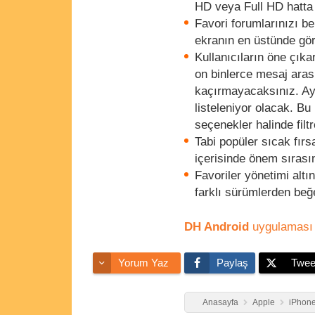
HD veya Full HD hatta 
Favori forumlarınızı be
ekranın en üstünde göre
Kullanıcıların öne çıka
on binlerce mesaj aras
kaçırmayacaksınız. Ay
listeleniyor olacak. Bu 
seçenekler halinde filt
Tabi popüler sıcak fırs
içerisinde önem sırasın
Favoriler yönetimi alt
farklı sürümlerden beğ
DH Android
uygulaması 
Yorum Yaz
Paylaş
Twee
Anasayfa
Apple
iPhone