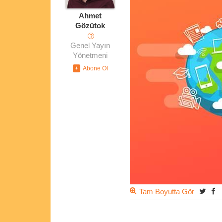
Ahmet
Gözütok
?
Genel Yayın
Yönetmeni
Tam Boyutta Gör