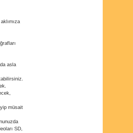
 aklımıza
ğrafları
ada asla
bilirsiniz.
ek.
lecek,
eyip müsait
fonunuzda
deoları SD,