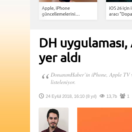
n pazarının
Apple, iPhone
iOS 26 için 
sın...
güncellemelerini
aracı "Dopa
hızlandırdı...
DH uygulaması, 
yer aldı
DonanımHaber’in iPhone, Apple TV 
listeleniyor.
24 Eylül 2018, 16:10
(8 yıl)
13,7b
1