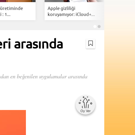
 üretiminde
Apple gizliliği
iPhone 18
: 1...
koruyamıyor: iCloud+...
zaman? İş
ri arasında
ndan en beğenilen uygulamalar arasında
Oy Ver