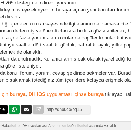
H.265 desteği ile indirebiliyorsunuz.
lirleyip listeye ekleyebilir, buraya açılan yeni konuları for
bilirsiniz.
rdığı içerikler kutusu sayesinde ilgi alanınızda olamasa bile 
ından derlenmiş ve önemli olanlara hızlıca göz atabilecek, hi
rıca çok fazla yorum alan konular da popüler konular kutus
kutuyu saatlik, dört saatlik, günlük, haftralık, aylık, yıllık pop
relemek de olanaklı.
atları da unutmadık. Kullanıcıların sıcak olarak işaretlediği k
a göre listeleniyor.
ında konu, forum, yorum, cevap şeklinde sekmeler var. Bura
enip saklamak istediğiniz tüm içeriklere kolayca erişmek ola
için
buraya
,
DH iOS
uygulaması içinse
buraya
tıklayabilirs
tle
 Haberleri
DH uygulaması, Apple’ın en beğenilenleri arasında yer aldı