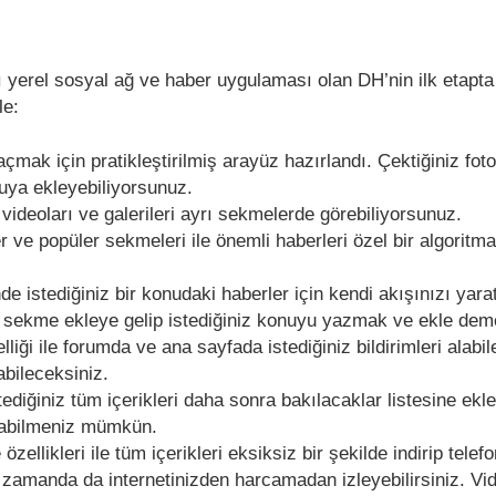
yerel sosyal ağ ve haber uygulaması olan DH’nin ilk etapta
yle:
açmak için pratikleştirilmiş arayüz hazırlandı. Çektiğiniz foto
uya ekleyebiliyorsunuz.
videoları ve galerileri ayrı sekmelerde görebiliyorsunuz.
r ve popüler sekmeleri ile önemli haberleri özel bir algoritm
e istediğiniz bir konudaki haberler için kendi akışınızı yarata
sekme ekleye gelip istediğiniz konuyu yazmak ve ekle dem
lliği ile forumda ve ana sayfada istediğiniz bildirimleri alabi
abileceksiniz.
diğiniz tüm içerikleri daha sonra bakılacaklar listesine ekl
tabilmeniz mümkün.
zellikleri ile tüm içerikleri eksiksiz bir şekilde indirip tele
iz zamanda da internetinizden harcamadan izleyebilirsiniz. Vi