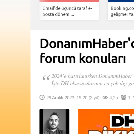
rinho
Gmail’de üçüncü taraf e-
Booking.com
elecek...
posta dönemi...
gelişme: Yas
DonanımHaber'de
forum konuları
2024’e hazırlanırken DonanımHaber ol
İşte DH okuyucularının en çok ilgi gö
29 Aralık 2023, 19:20
(3 yıl)
4,2b
1