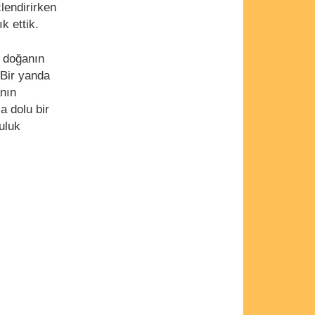
çlendirirken
k ettik.
, doğanın
 Bir yanda
anın
a dolu bir
uluk