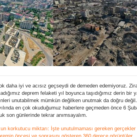
çok daha iyi ve acısız geçseydi de demeden edemiyoruz. Zira
dığımız deprem felaketi yıl boyunca taşıdığımız derin bir y
binleri unutabilmek mümkün değilken unutmak da doğru değil
ılında en çok okuduğumuz haberlere geçmeden önce 6 Şub
ğuk son günlerinde tekrar anımsayalım.
n korkutucu miktarı: İşte unutulmaması gereken gerçekler
emin öncesi ve sonrasını gösteren 360 derece görüntüler