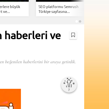
erlere büyük
SEO platformu Semrush
Google, s
t ve...
Türkiye sayfasına...
giriş özell
 haberleri ve
 beğenilen haberlerini bir araya getirdik.
7