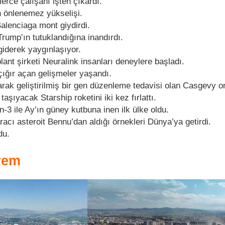
lerce çalışanı işten çıkardı.
 önlenemez yükselişi.
alenciaga mont giydirdi.
rump’ın tutuklandığına inandırdı.
giderek yaygınlaşıyor.
ant şirketi Neuralink insanları deneylere başladı.
çığır açan gelişmeler yaşandı.
ak geliştirilmiş bir gen düzenleme tedavisi olan Casgevy o
aşıyacak Starship roketini iki kez fırlattı.
-3 ile Ay’ın güney kutbuna inen ilk ülke oldu.
acı asteroit Bennu’dan aldığı örnekleri Dünya’ya getirdi.
du.
rem