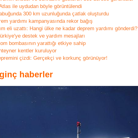
Atlas ile uydudan böyle görüntülendi
kabuğunda 300 km uzunluğunda çatlak oluşturdu
rem yardımı kampanyasında rekor bağış
m eli uzattı: Hangi ülke ne kadar deprem yardımı gönderdi?
Türkiye'ye destek ve yardım mesajları
om bombasının yarattığı etkiye sahip
teyner kentler kuruluyor
premini çizdi: Gerçekçi ve korkunç görünüyor!
ginç haberler