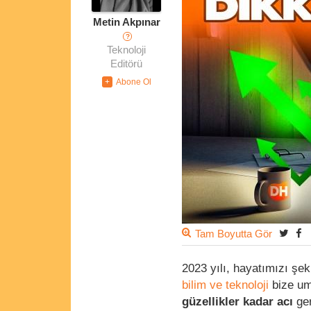
Metin Akpınar
?
Teknoloji
Editörü
Tam Boyutta Gör
2023 yılı, hayatımızı şeki
bilim ve teknoloji
bize umu
güzellikler kadar acı
ge