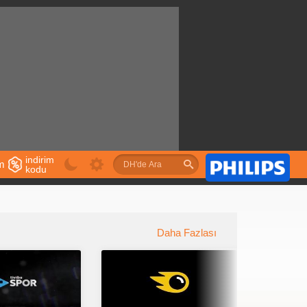
indirim
im
kodu
u
Daha Fazlası