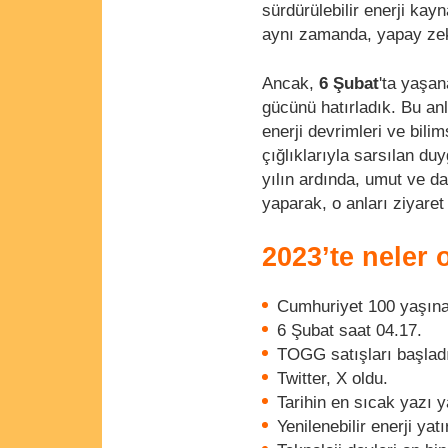
sürdürülebilir enerji kay
aynı zamanda, yapay zeka
Ancak,
6 Şubat
'ta yaşan
gücünü hatırladık. Bu an
enerji devrimleri ve bili
çığlıklarıyla sarsılan duy
yılın ardında, umut ve d
yaparak, o anları ziyaret
2023’te neler 
Cumhuriyet 100 yaşına 
6 Şubat saat 04.17.
TOGG satışları başlad
Twitter, X oldu.
Tarihin en sıcak yazı 
Yenilenebilir enerji ya