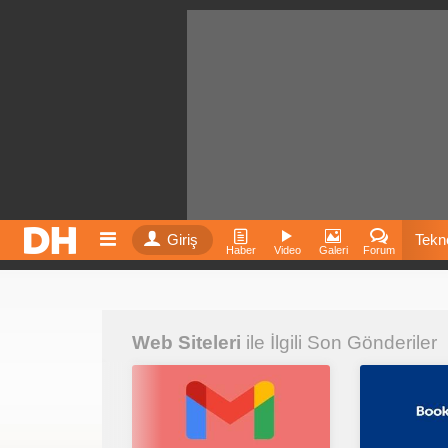
Giriş
Tekno
Haber
Video
Galeri
Forum
Film
Web Siteleri
ile İlgili Son Gönderiler
Fiyatla
İnst