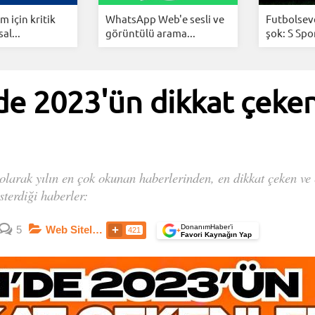
 için kritik
WhatsApp Web'e sesli ve
Futbolsev
al...
görüntülü arama...
şok: S Spor
 2023'ün dikkat çeken
arak yılın en çok okunan haberlerinden, en dikkat çeken ve en
sterdiği haberler:
DonanımHaber’i
5
Web Siteleri
421
+
Favori Kaynağın Yap