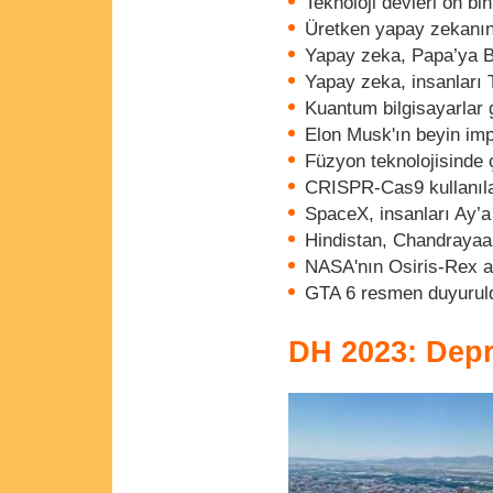
Teknoloji devleri on bin
Üretken yapay zekanın
Yapay zeka, Papa’ya B
Yapay zeka, insanları T
Kuantum bilgisayarlar 
Elon Musk'ın beyin impl
Füzyon teknolojisinde 
CRISPR-Cas9 kullanılar
SpaceX, insanları Ay’a t
Hindistan, Chandrayaan
NASA'nın Osiris-Rex ar
GTA 6 resmen duyurul
DH 2023: Dep