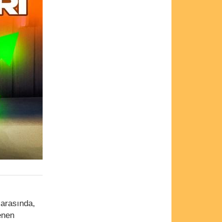
,
 arasında,
enen