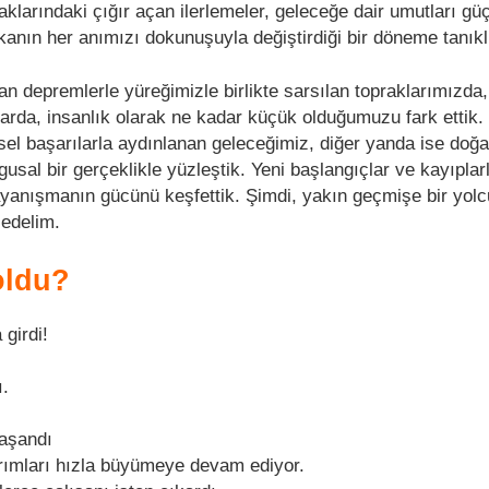
naklarındaki çığır açan ilerlemeler, geleceğe dair umutları gü
nın her anımızı dokunuşuyla değiştirdiği bir döneme tanıklı
an depremlerle yüreğimizle birlikte sarsılan topraklarımızda
larda, insanlık olarak ne kadar küçük olduğumuzu fark ettik.
msel başarılarla aydınlanan geleceğimiz, diğer yanda ise doğ
gusal bir gerçeklikle yüzleştik. Yeni başlangıçlar ve kayıplarl
ayanışmanın gücünü keşfettik. Şimdi, yakın geçmişe bir yolc
 edelim.
oldu?
girdi!
ı.
yaşandı
tırımları hızla büyümeye devam ediyor.