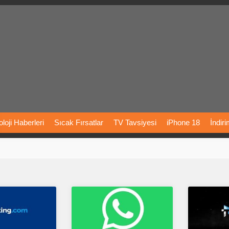
loji
Haberleri
Sıcak
Fırsatlar
TV
Tavsiyesi
iPhone
18
İndir
Önerileri
Türkiye
Araba
Fiyatları
Yapay
Zeka
Şarj
İstasyon
rı
Vizyondaki
Filmler
Bitcoin
Dizi
Önerileri
Telefon
Önerileri
agram
Dondurma
İnstagram
Çöktü
Mü