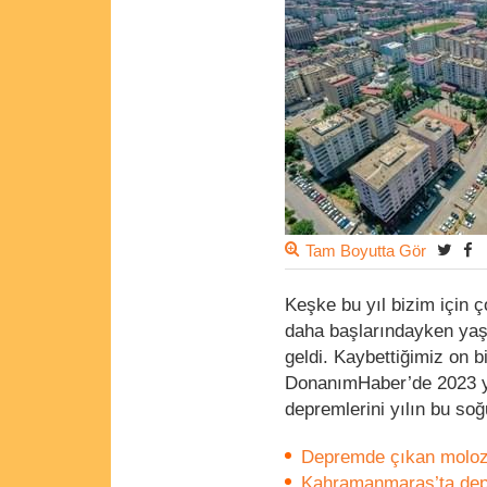
Tam Boyutta Gör
Keşke bu yıl bizim için 
daha başlarındayken yaşa
geldi. Kaybettiğimiz on 
DonanımHaber’de 2023 y
depremlerini yılın bu so
Depremde çıkan molozu
Kahramanmaraş’ta depr