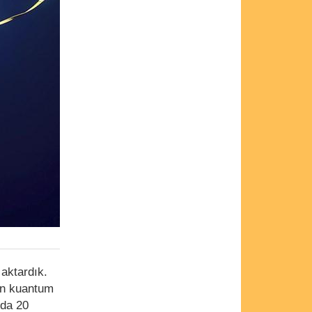
 aktardık.
’ın kuantum
nda 20