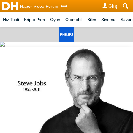
Giriş
Haber
Video
Forum
Hız Testi
Kripto Para
Oyun
Otomobil
Bilim
Sinema
Savu