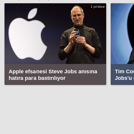
1 yıl önce
Apple efsanesi Steve Jobs anısına
Tim Co
hatıra para bastırılıyor
Jobs'u 