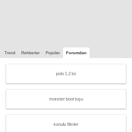
Trend
Rehberler
Popüler
Forumdan
polo 1.2 tsi
monster boot tuşu
konulu filmler