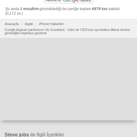
Şu anda
1 misafirin
görüntülediği bu içeriğe toplam
6879 kez
bakıldı.
(0,172 sn.)
Anasayfa
Apple
iPhone Haberleri
Google başkan yardımcısı Vic Gundotra : Jobs bir CEO'nun ayrıntılara dikkat etmesi
gerektiğini hepimize gösterdi
Steve jobs
ile İlgili İçerikler