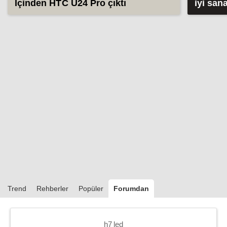
İçinden HTC U24 Pro çıktı
iyi san
(2026)
Trend
Rehberler
Popüler
Forumdan
h7 led