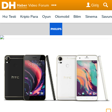
Giriş
Haber
Video
Forum
Hız Testi
Kripto Para
Oyun
Otomobil
Bilim
Sinema
Savu