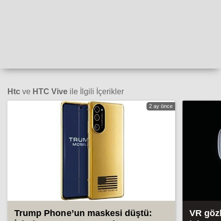
Htc
ve
HTC Vive
ile İlgili İçerikler
2 ay önce
Trump Phone’un maskesi düştü:
VR gözl