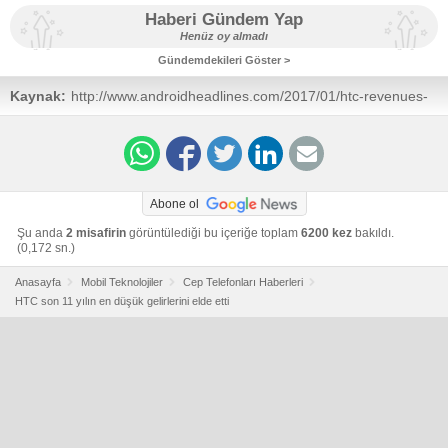
Haberi Gündem Yap
Henüz oy almadı
Gündemdekileri Göster >
Kaynak:
http://www.androidheadlines.com/2017/01/htc-revenues-
hit-11-year-lows-decline-35-2016.html?
utm_source=dlvr.it&utm_medium=twitter
Abone ol
Şu anda
2 misafirin
görüntülediği bu içeriğe toplam
6200 kez
bakıldı.
(0,172 sn.)
Anasayfa
Mobil Teknolojiler
Cep Telefonları Haberleri
HTC son 11 yılın en düşük gelirlerini elde etti