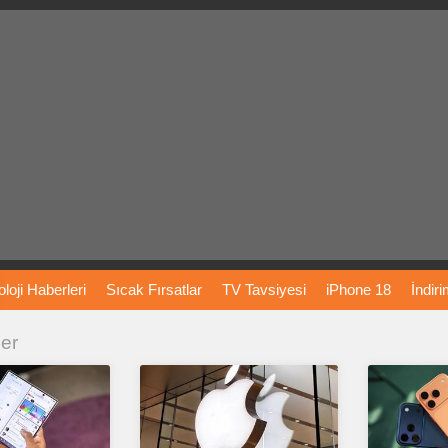
loji
Haberleri
Sıcak
Fırsatlar
TV
Tavsiyesi
iPhone
18
İndir
ler
Önerileri
Türkiye
Araba
Fiyatları
Yapay
Zeka
Şarj
İstasyon
rı
Vizyondaki
Filmler
Bitcoin
Dizi
Önerileri
Telefon
Önerileri
agram
Dondurma
İnstagram
Çöktü
Mü