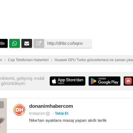
tle
er
Cep Telefonları Haberleri
Huawei GPU Turbo güncellemesi ne zaman çık
iklerini, gelişmiş mobil
görüntüleyin:
donanimhabercom
Instagram
Takip Et
Nike'tan ayaklara masaj yapan akıllı terlik