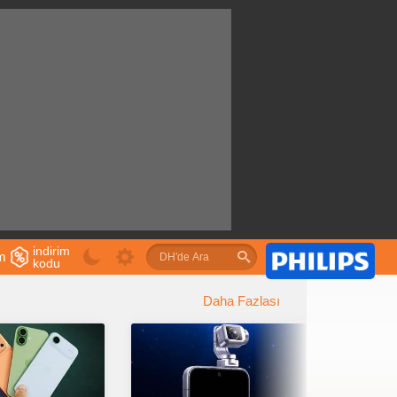
indirim
im
kodu
u
Daha Fazlası