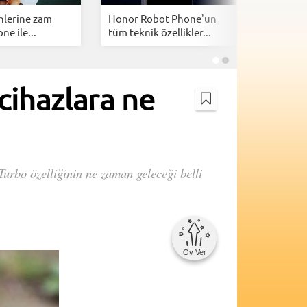
nlerine zam
Honor Robot Phone'un
CXMT'de
ne ile...
tüm teknik özellikler...
atağı: Çin
ihazlara ne
rbo özelliğinin ne zaman geleceği belli
Oy Ver