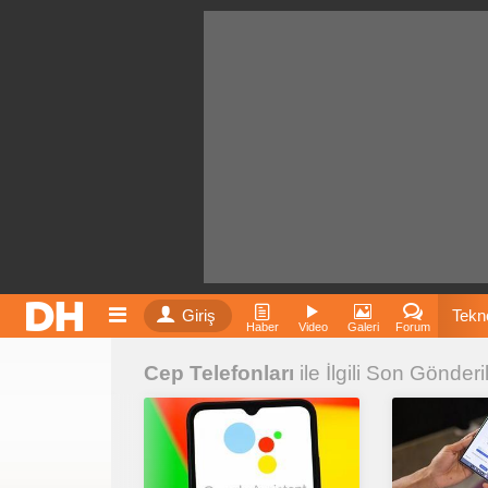
Giriş
Tekno
Haber
Video
Galeri
Forum
Cep Telefonları
ile İlgili Son Gönderi
Film
Fiyatla
İnst