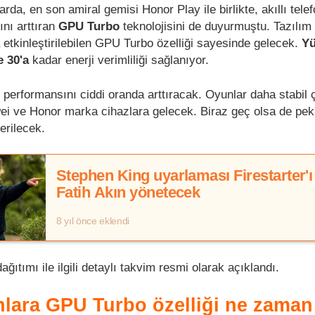
rda, en son amiral gemisi Honor Play ile birlikte, akıllı telef
ını arttıran
GPU Turbo
teknolojisini de duyurmuştu. Tazılım
 etkinleştirilebilen GPU Turbo özelliği sayesinde gelecek.
Yü
 30'a
kadar enerji verimliliği sağlanıyor.
 performansını ciddi oranda arttıracak. Oyunlar daha stabil 
ei ve Honor marka cihazlara gelecek. Biraz geç olsa de pek
erilecek.
Stephen King uyarlaması Firestarter'ı
Fatih Akın yönetecek
8 yıl önce eklendi
ğıtımı ile ilgili detaylı takvim resmi olarak açıklandı.
nlara GPU Turbo özelliği ne zaman