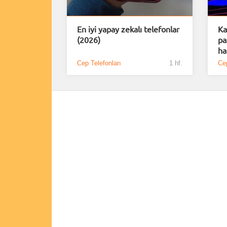
En iyi yapay zekalı telefonlar
Ka
(2026)
pa
ha
Cep Telefonları
1 hf.
Cep