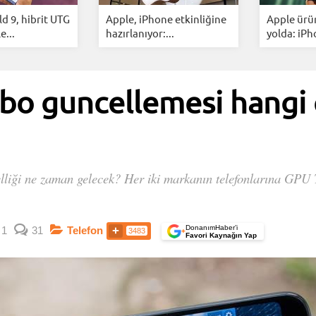
ld 9, hibrit UTG
Apple, iPhone etkinliğine
Apple ürü
e...
hazırlanıyor:...
yolda: iPho
o guncellemesi hangi c
iği ne zaman gelecek? Her iki markanın telefonlarına GPU Tu
DonanımHaber’i
1
31
Telefon
3483
+
Favori Kaynağın Yap