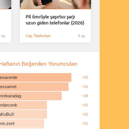
Pil ömrüyle şaşırtıcı şarjı
uzun giden telefonlar (2026)
 ay
Cep Telefonları
4 ay
Haftanın Beğenilen Yorumcuları
esaverde
+32
ilexsamet
+31
mrekaradag
+28
erdarcenk
+22
aKuBuX
+22
enn.zent
+21