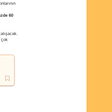
onlarının
zde 60
çalışacak.
 çok