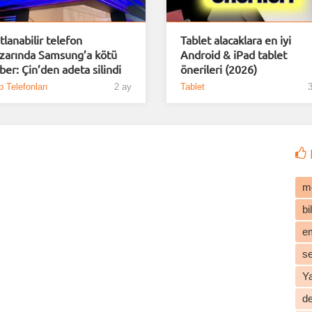
tlanabilir telefon
Tablet alacaklara en iyi
zarında Samsung’a kötü
Android & iPad tablet
ber: Çin’den adeta silindi
önerileri (2026)
 Telefonları
2 ay
Tablet
3
m
b
e
s
Y
d