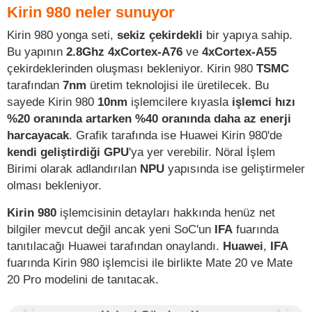
Kirin 980 neler sunuyor
Kirin 980 yonga seti,
sekiz çekirdekli
bir yapıya sahip.
Bu yapının
2.8Ghz 4xCortex-A76
ve
4xCortex-A55
çekirdeklerinden oluşması bekleniyor. Kirin 980
TSMC
tarafından
7nm
üretim teknolojisi ile üretilecek. Bu
sayede Kirin 980
10nm
işlemcilere kıyasla
işlemci hızı
%20 oranında artarken %40 oranında daha az enerji
harcayacak
. Grafik tarafında ise Huawei Kirin 980'de
kendi geliştirdiği GPU
'ya yer verebilir. Nöral İşlem
Birimi olarak adlandırılan
NPU
yapısında ise geliştirmeler
olması bekleniyor.
Kirin 980
işlemcisinin detayları hakkında henüz net
bilgiler mevcut değil ancak yeni SoC'un
IFA
fuarında
tanıtılacağı Huawei tarafından onaylandı.
Huawei
,
IFA
fuarında Kirin 980 işlemcisi ile birlikte Mate 20 ve Mate
20 Pro modelini de tanıtacak.