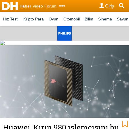
Giriş
Haber
Video
Forum
Hız Testi
Kripto Para
Oyun
Otomobil
Bilim
Sinema
Savu
Huawei, Kirin 980 işlemcisini bu