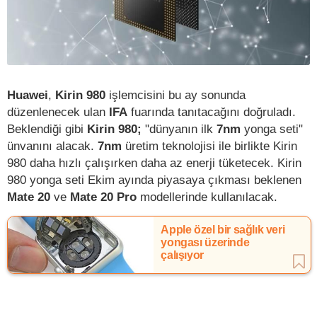
Huawei
,
Kirin 980
işlemcisini bu ay sonunda
düzenlenecek ulan
IFA
fuarında tanıtacağını doğruladı.
Beklendiği gibi
Kirin 980;
"dünyanın ilk
7nm
yonga seti"
ünvanını alacak.
7nm
üretim teknolojisi ile birlikte Kirin
980 daha hızlı çalışırken daha az enerji tüketecek. Kirin
980 yonga seti Ekim ayında piyasaya çıkması beklenen
Mate 20
ve
Mate 20 Pro
modellerinde kullanılacak.
Apple özel bir sağlık veri
yongası üzerinde
çalışıyor