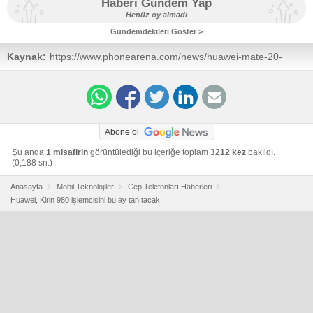
Haberi Gündem Yap
Henüz oy almadı
Gündemdekileri Göster >
Kaynak:
https://www.phonearena.com/news/huawei-mate-20-
october-launch-kirin-980-ifa-announcement-
confirmed_id107820
Abone ol
Şu anda
1 misafirin
görüntülediği bu içeriğe toplam
3212 kez
bakıldı.
(0,188 sn.)
Anasayfa
Mobil Teknolojiler
Cep Telefonları Haberleri
Huawei, Kirin 980 işlemcisini bu ay tanıtacak