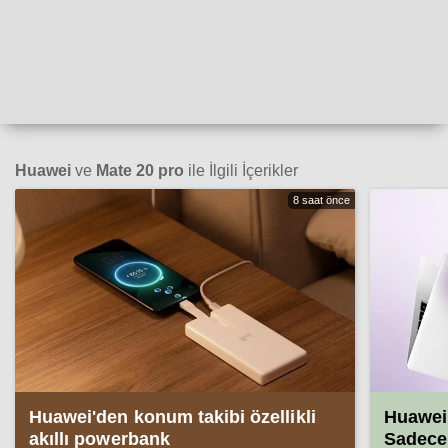
Huawei
ve
Mate 20 pro
ile İlgili İçerikler
8 saat önce
Huawei'den konum takibi özellikli
Huawei 
akıllı powerbank
Sadece