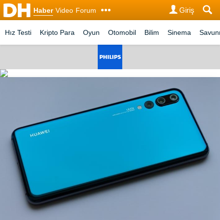
Giriş
Haber
Video
Forum
Hız Testi
Kripto Para
Oyun
Otomobil
Bilim
Sinema
Savu