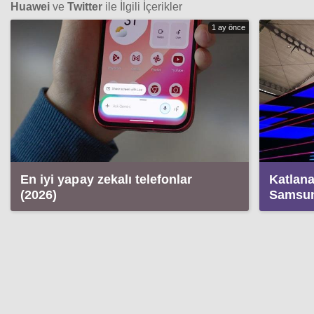
Huawei
ve
Twitter
ile İlgili İçerikler
1 ay önce
En iyi yapay zekalı telefonlar
Katlana
(2026)
Samsun
adeta s