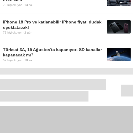
79
kişi okuyor ·
13 sa.
iPhone 18 Pro ve katlanabilir iPhone fiyatı dudak
uçuklatacak!
77
kişi okuyor ·
2 gün
Türksat 3A, 15 Ağustos'ta kapanıyor: SD kanallar
kapanacak mı?
59
kişi okuyor ·
10 sa.