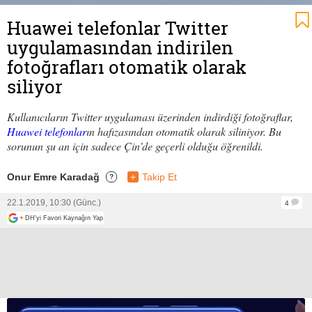
Huawei telefonlar Twitter
uygulamasından indirilen
fotoğrafları otomatik olarak
siliyor
Kullanıcıların Twitter uygulaması üzerinden indirdiği fotoğraflar,
Huawei telefonlar
ın hafızasından otomatik olarak siliniyor. Bu
sorunun şu an için sadece Çin’de geçerli olduğu öğrenildi.
Onur Emre Karadağ
+
Takip Et
?
22.1.2019, 10:30 (Günc.)
4
+
DH'yi Favori Kaynağın Yap