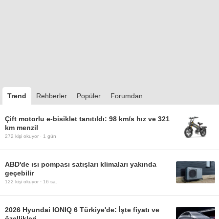
Trend
Rehberler
Popüler
Forumdan
Çift motorlu e-bisiklet tanıtıldı: 98 km/s hız ve 321
km menzil
272
kişi okuyor ·
1 gün
ABD'de ısı pompası satışları klimaları yakında
geçebilir
122
kişi okuyor ·
16 sa.
2026 Hyundai IONIQ 6 Türkiye'de: İşte fiyatı ve
özellikleri