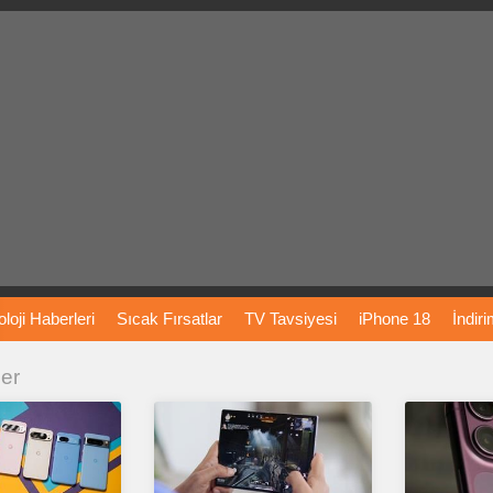
loji
Haberleri
Sıcak
Fırsatlar
TV
Tavsiyesi
iPhone
18
İndir
ler
Önerileri
Türkiye
Araba
Fiyatları
Yapay
Zeka
Şarj
İstasyon
rı
Vizyondaki
Filmler
Bitcoin
Dizi
Önerileri
Telefon
Önerileri
agram
Dondurma
İnstagram
Çöktü
Mü