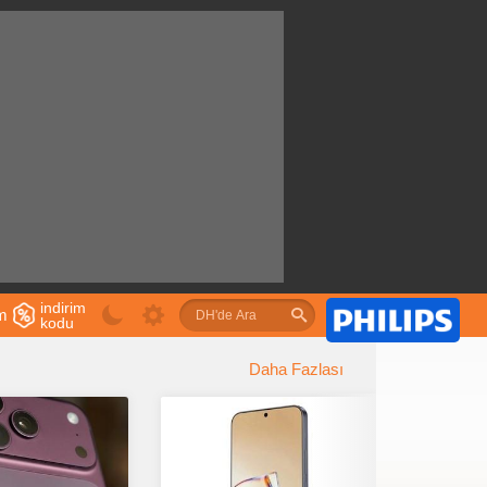
indirim
im
kodu
u
Daha Fazlası