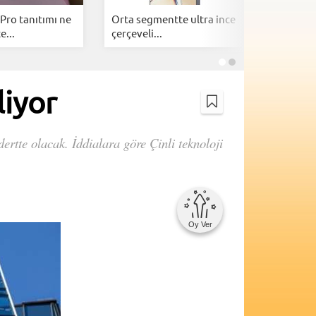
Pro tanıtımı ne
Orta segmentte ultra ince
Google A
e...
çerçeveli...
telefonl
liyor
ertte olacak. İddialara göre Çinli teknoloji
Oy Ver