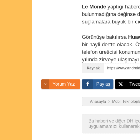
Le Monde
yaptığı haber
bulunmadığına değinse de
suçlamalara büyük bir ci
Görünüşe bakılırsa
Hua
bir hayli dertte olacak. 
telefon üreticisi konumu
yılında zirveye ulaşmayı 
https://www.androi
Yorum Yaz
Paylaş
Twee
Anasayfa
Mobil Teknolojil
Bu haberi ve diğer DH içer
uygulamamızı kullanarak 