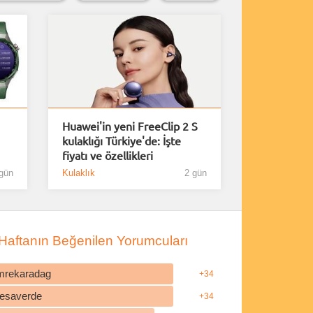
Huawei'in yeni FreeClip 2 S
kulaklığı Türkiye'de: İşte
fiyatı ve özellikleri
gün
Kulaklık
2 gün
Haftanın Beğenilen Yorumcuları
mrekaradag
+34
esaverde
+34