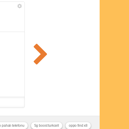
pahalı telefonu
5g boost turkcell
oppo find x8