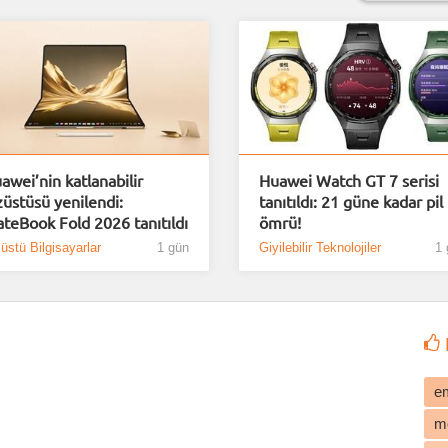
awei’nin katlanabilir
Huawei Watch GT 7 serisi
züstüsü yenilendi:
tanıtıldı: 21 güne kadar pil
teBook Fold 2026 tanıtıldı
ömrü!
üstü Bilgisayarlar
1 gün
Giyilebilir Teknolojiler
1 
e
m