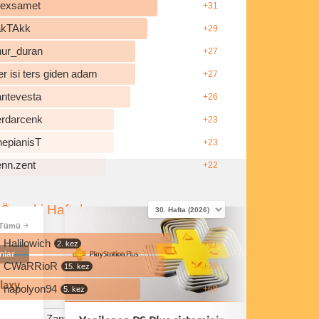
ilexsamet
+31
akTAkk
+29
nur_duran
+27
r isi ters giden adam
+27
antevesta
+26
erdarcenk
+23
hepianisT
+23
enn.zent
+22
Önceki Haftalar
Tümü
Halilowich
+81
2. kez
nlar
CWaRRioR
+78
15. kez
laxy
napolyon94
+68
5. kez