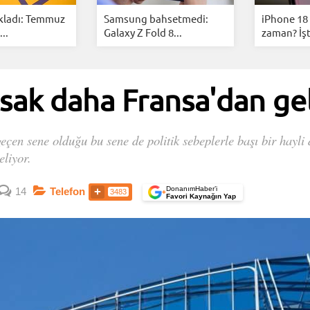
kladı: Temmuz
Samsung bahsetmedi:
iPhone 18 
..
Galaxy Z Fold 8...
zaman? İşt
sak daha Fransa'dan ge
çen sene olduğu bu sene de politik sebeplerle başı bir hayli d
eliyor.
DonanımHaber’i
14
Telefon
3483
+
Favori Kaynağın Yap