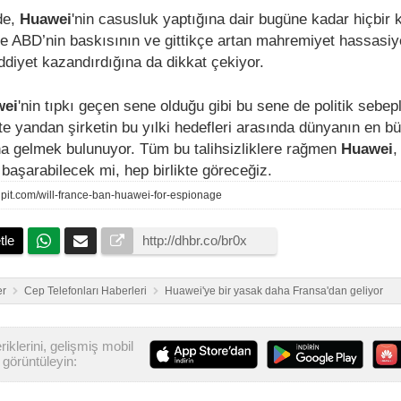
de,
Huawei
'nin casusluk yaptığına dair bugüne kadar hiçbir 
 ABD’nin baskısının ve gittikçe artan mahremiyet hassasiye
ddiyet kazandırdığına da dikkat çekiyor.
wei
'nin tıpkı geçen sene olduğu gibi bu sene de politik sebep
Öte yandan şirketin bu yılki hedefleri arasında dünyanın en bü
na gelmek bulunuyor. Tüm bu talihsizliklere rağmen
Huawei
başarabilecek mi, hep birlikte göreceğiz.
dpit.com/will-france-ban-huawei-for-espionage
tle
er
Cep Telefonları Haberleri
Huawei'ye bir yasak daha Fransa'dan geliyor
iklerini, gelişmiş mobil
görüntüleyin: