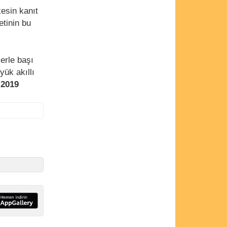
kesin kanıt
tinin bu
lerle başı
yük akıllı
,
2019