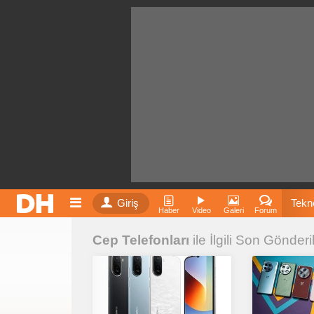
Giriş
Tekno
Haber
Video
Galeri
Forum
Cep Telefonları
ile İlgili Son Gönderi
Film
Fiyatla
İnst