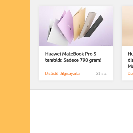
Huawei MateBook Pro S
Hu
tanıtıldı: Sadece 798 gram!
di
Ma
Dizüstü Bilgisayarlar
21 sa.
Diz