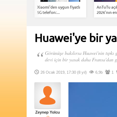
t Phone'un
Xiaomi'den uygun fiyatlı
AnTuTu açı
ellikler...
5G telefon:...
2026'nın en.
Huawei'ye bir ya
Görünüşe bakılırsa Huawei'nin tıpkı ge
devi için bir yasak daha Fransa'dan g
26 Ocak 2019, 17:30
(8 yıl)
6,9b
1
Zeynep Yolcu