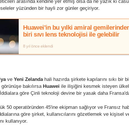
üreticileri arasında kendine yer etmiş olsa da ne yazık ki cas
seleler yüzünden bir hayli zor günler geçiriyor.
Huawei’in bu yılki amiral gemilerinde
biri sıvı lens teknolojisi ile gelebilir
8 yıl önce eklendi
lya
ve
Yeni Zelanda
hali hazırda şirkete kapılarını sıkı bir 
 görünüşe bakılırsa
Huawei
ile ilişiğini kesmek isteyen ülke
l. İddialara göre Çinli teknoloji devine bir yasak daha Fransa'
ük 50 operatöründen 45'ine ekipman sağlıyor ve Fransız ha
iddialarına göre şirket, kullanıcılarını gözetlemek ve kişisel v
nı kullanıyor.