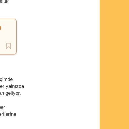
usluk
n
biçimde
ler yalnızca
dan geliyor.
ber
erilerine