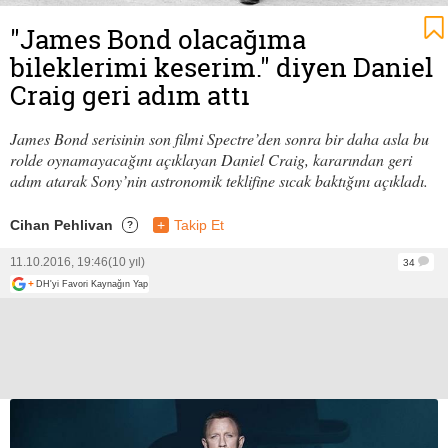
"James Bond olacağıma
bileklerimi keserim." diyen Daniel
Craig geri adım attı
James Bond serisinin son filmi Spectre’den sonra bir daha asla bu
rolde oynamayacağını açıklayan Daniel Craig, kararından geri
adım atarak Sony’nin astronomik teklifine sıcak baktığını açıkladı.
Cihan Pehlivan
+
Takip Et
?
11.10.2016, 19:46
(10 yıl)
34
+
DH'yi Favori Kaynağın Yap