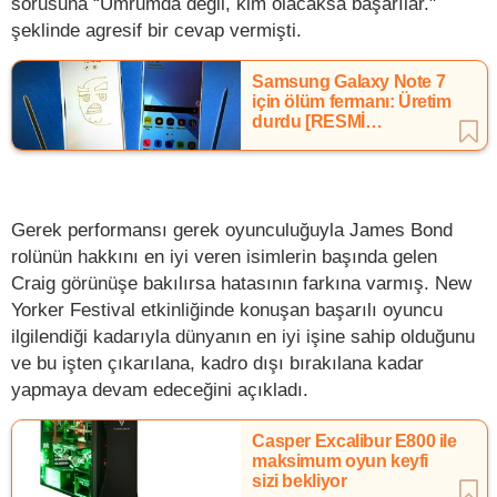
sorusuna “Umrumda değil, kim olacaksa başarılar."
şeklinde agresif bir cevap vermişti.
Samsung Galaxy Note 7
için ölüm fermanı: Üretim
durdu [RESMİ
AÇIKLAMA]
Gerek performansı gerek oyunculuğuyla James Bond
rolünün hakkını en iyi veren isimlerin başında gelen
Craig görünüşe bakılırsa hatasının farkına varmış. New
Yorker Festival etkinliğinde konuşan başarılı oyuncu
ilgilendiği kadarıyla dünyanın en iyi işine sahip olduğunu
ve bu işten çıkarılana, kadro dışı bırakılana kadar
yapmaya devam edeceğini açıkladı.
Casper Excalibur E800 ile
maksimum oyun keyfi
sizi bekliyor