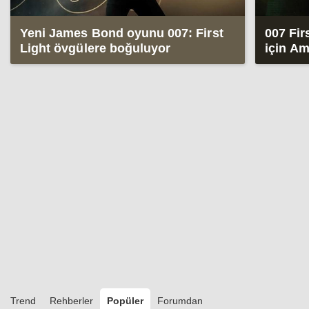
Yeni James Bond oyunu 007: First
007 Fir
Light övgülere boğuluyor
için Am
Trend
Rehberler
Popüler
Forumdan