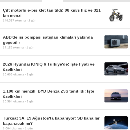
Çift motorlu e-bisiklet tanıtıldı: 98 km/s hız ve 321
km menzil
149.517
okunma ·
2 gün
ABD'de ısı pompası satışları klimaları yakında
geçebilir
17.115
okunma ·
1 gün
2026 Hyundai IONIQ 6 Türkiye'de: İşte fiyatı ve
özellikleri
15.609
okunma ·
1 gün
1.100 km menzilli BYD Denza Z9S tanıtıldı: İşte
özellikleri
10.594
okunma ·
2 gün
Türksat 3A, 15 Ağustos'ta kapanıyor: SD kanallar
kapanacak mı?
6.604
okunma ·
1 gün