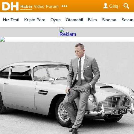
Giriş
Haber
Video
Forum
Hız Testi
Kripto Para
Oyun
Otomobil
Bilim
Sinema
Savu