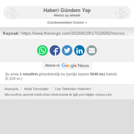
Haberi Gündem Yap
Henüz oy almadı
Gündemdekileri Göster >
Kaynak:
https://www.theverge.com/2018/6/29/17518582/microsoft-
surface-dual-screen-andromeda-device-pocketable
Abone ol
Şu anda
1 misafirin
görüntülediği bu içeriğe toplam
5646 kez
bakıldı.
(0,328 sn.)
Anasayfa
Mobil Teknolojiler
Cep Telefonları Haberleri
Microsoft'un gizemli mobil cihazı Andromeda ile ilgili yeni bilgiler ortaya çıktı