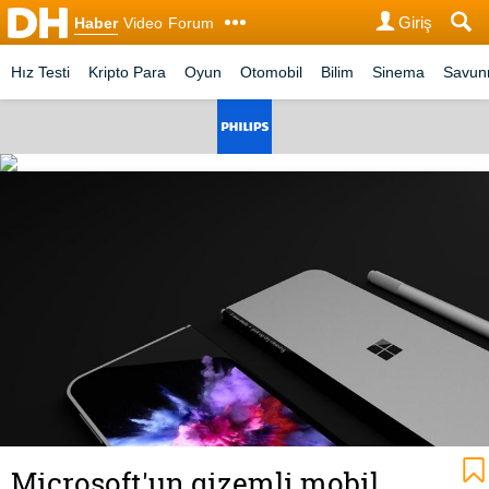
Giriş
Haber
Video
Forum
Hız Testi
Kripto Para
Oyun
Otomobil
Bilim
Sinema
Savu
Microsoft'un gizemli mobil