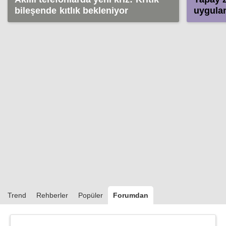
bileşende kıtlık bekleniyor
uygulam
değişti
Trend
Rehberler
Popüler
Forumdan