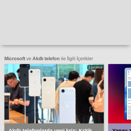
Microsoft
ve
Akıllı telefon
ile İlgili İçerikler
1 yıl önce
Akıllı telefonlarda yeni kriz: Kritik
Yapay 