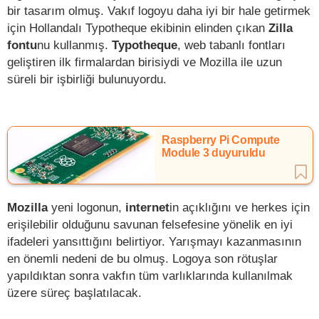
bir tasarım olmuş. Vakıf logoyu daha iyi bir hale getirmek
için Hollandalı Typotheque ekibinin elinden çıkan
Zilla
fontu
nu kullanmış.
Typotheque
, web tabanlı fontları
geliştiren ilk firmalardan birisiydi ve Mozilla ile uzun
süreli bir işbirliği bulunuyordu.
Raspberry Pi Compute
Module 3 duyuruldu
Mozilla
yeni logonun,
internet
in açıklığını ve herkes için
erişilebilir olduğunu savunan felsefesine yönelik en iyi
ifadeleri yansıttığını belirtiyor. Yarışmayı kazanmasının
en önemli nedeni de bu olmuş. Logoya son rötuşlar
yapıldıktan sonra vakfın tüm varlıklarında kullanılmak
üzere süreç başlatılacak.