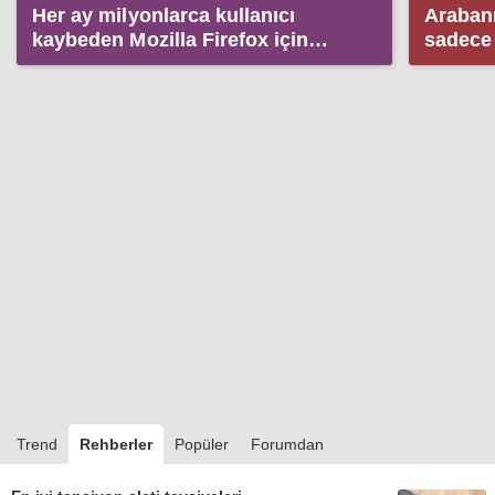
Her ay milyonlarca kullanıcı
Arabanı
kaybeden Mozilla Firefox için
sadece
önemli değişimler kapıda
Trend
Rehberler
Popüler
Forumdan