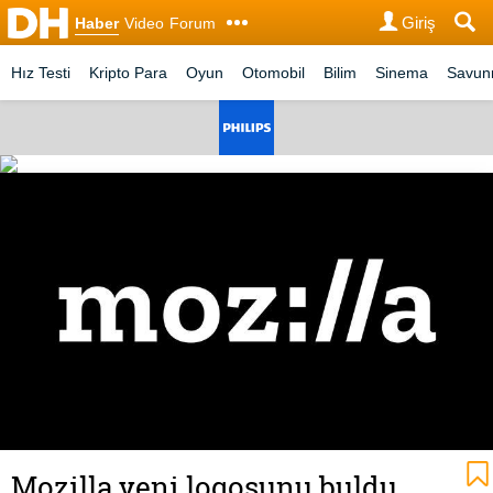
Giriş
Haber
Video
Forum
Hız Testi
Kripto Para
Oyun
Otomobil
Bilim
Sinema
Savu
Mozilla yeni logosunu buldu