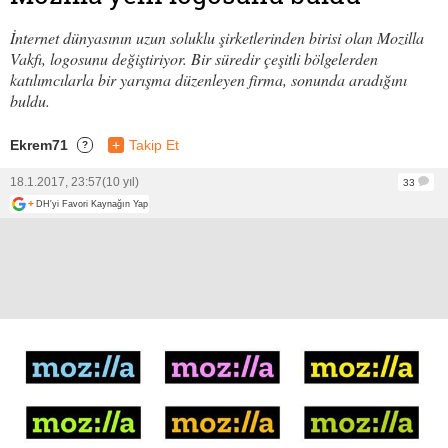
İnternet dünyasının uzun soluklu şirketlerinden birisi olan Mozilla
Vakfı, logosunu değiştiriyor. Bir süredir çeşitli bölgelerden
katılımcılarla bir yarışma düzenleyen firma, sonunda aradığını
buldu.
Ekrem71
+
Takip Et
?
18.1.2017, 23:57
(10 yıl)
33
+
DH'yi Favori Kaynağın Yap