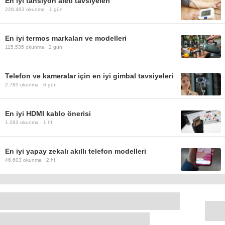
En iyi tansiyon aleti tavsiyeleri
228.493
okunma ·
1 gün
En iyi termos markaları ve modelleri
115.535
okunma ·
2 gün
Telefon ve kameralar için en iyi gimbal tavsiyeleri
2.785
okunma ·
6 gün
En iyi HDMI kablo önerisi
1.283
okunma ·
1 hf.
En iyi yapay zekalı akıllı telefon modelleri
46.603
okunma ·
2 hf.