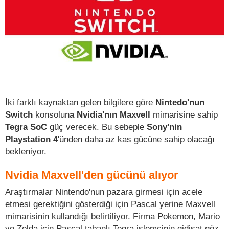
İki farklı kaynaktan gelen bilgilere göre
Nintedo'nun
Switch
konsolun
a Nvidia'nın Maxvell
mimarisine sahip
Tegra SoC
güç verecek. Bu sebeple
Sony'nin
Playstation 4
'ünden daha az kas gücüne sahip olacağı
bekleniyor.
Nvidia Maxvell'den gücünü alıyor
Araştırmalar Nintendo'nun pazara girmesi için acele
etmesi gerektiğini gösterdiği için Pascal yerine Maxvell
mimarisinin kullandığı belirtiliyor. Firma Pokemon, Mario
ve Zelda için Pascal tabanlı Tegra işlemcinin gidişat göz