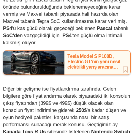
önünde bulundurulduğunda beklenemeyeceğine karar
vermiş ve Maxvel tabanlı piyasada hali hazırda olan
Maxvel tabanlı Tegra SoC kullanılmasına karar verilmiş.
PS4
'ü kas gücü olarak geçeceği beklenen
Pascal
tabanlı
SoC'den
vazgeçildiği için
PS4
'ten güçlü olma ihtimali
kalkmış oluyor.
Tesla Model S P100D,
Electric GT'nin yeni nesil
elektrikli yarış aracına
temel oluşturacak
Diğer bir gelişme ise fiyatlandırma tarafında. Gelen
bilgilere göre fiyatlandırma olarak piyasadaki iki konsolun
çıkış fiyatından (399$ ve 499$) düşük olacak olan
konsolun fiyat indirimine giderek
250
$'a kadar düşen ve
oyun hediyeli paketleri karşısında nasıl bir satış
performansı sunacağı merak konusu. Geçtiğimiz ay
Kanada Toys R Us
sitesinde listelenen
Nintendo Swtich