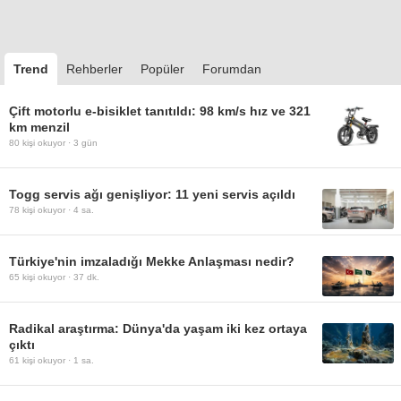
Trend
Rehberler
Popüler
Forumdan
Çift motorlu e-bisiklet tanıtıldı: 98 km/s hız ve 321
km menzil
80
kişi okuyor ·
3 gün
Togg servis ağı genişliyor: 11 yeni servis açıldı
78
kişi okuyor ·
4 sa.
Türkiye'nin imzaladığı Mekke Anlaşması nedir?
65
kişi okuyor ·
37 dk.
Radikal araştırma: Dünya'da yaşam iki kez ortaya
çıktı
61
kişi okuyor ·
1 sa.