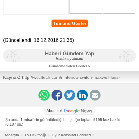
Tümünü Göster
(Güncellendi:
16.12.2016 21:35
)
Haberi Gündem Yap
Henüz oy almadı
Gündemdekileri Göster >
Kaynak:
http://wccftech.com/nintendo-switch-maxwell-less-
powerful-ps4/
Abone ol
Şu anda
1 misafirin
görüntülediği bu içeriğe toplam
5195 kez
bakıldı.
(0,187 sn.)
Anasayfa
Ev Elektroniği
Oyun Konsolları Haberleri