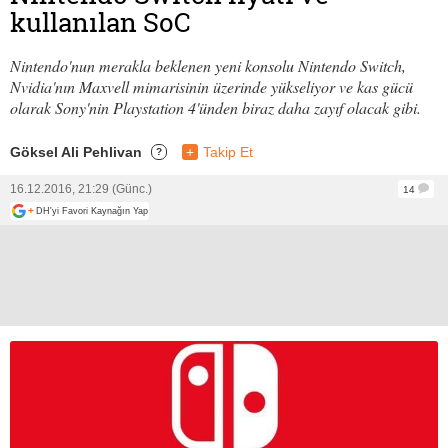
kullanılan SoC
Nintendo'nun merakla beklenen yeni konsolu Nintendo Switch,
Nvidia'nın Maxvell mimarisinin üzerinde yükseliyor ve kas gücü
olarak Sony'nin Playstation 4'ünden biraz daha zayıf olacak gibi.
Göksel Ali Pehlivan
+
Takip Et
?
16.12.2016, 21:29 (Günc.)
14
+
DH'yi Favori Kaynağın Yap