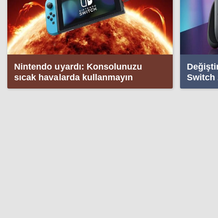
Nintendo uyardı: Konsolunuzu
Değişti
sıcak havalarda kullanmayın
Switch 