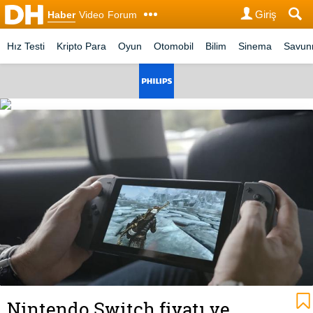
Giriş
Haber
Video
Forum
Hız Testi
Kripto Para
Oyun
Otomobil
Bilim
Sinema
Savu
Nintendo Switch fiyatı ve