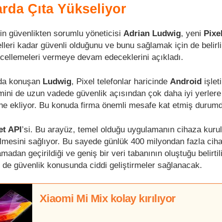
arda Çıta Yükseliyor
in güvenlikten sorumlu yöneticisi
Adrian Ludwig
, yeni
Pixe
leri kadar güvenli olduğunu ve bunu sağlamak için de belirli
cellemeleri vermeye devam edeceklerini açıkladı.
nda konuşan
Ludwig
, Pixel telefonlar haricinde
Android
işlet
mini de uzun vadede güvenlik açısından çok daha iyi yerlere
rine ekliyor. Bu konuda firma önemli mesafe kat etmiş durum
et API
’si. Bu arayüz, temel olduğu uygulamanın cihaza kur
bilmesini sağlıyor. Bu sayede günlük 400 milyondan fazla cih
amadan geçirildiği ve geniş bir veri tabanının oluştuğu belirtil
e güvenlik konusunda ciddi geliştirmeler sağlanacak.
Xiaomi Mi Mix kolay kırılıyor