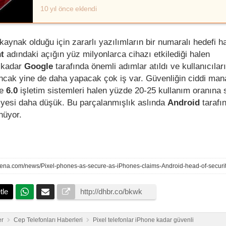
10 yıl önce eklendi
aynak olduğu için zararlı yazılımların bir numaralı hedefi ha
ht
adındaki açığın yüz milyonlarca cihazı etkilediği halen
 kadar
Google
tarafında önemli adımlar atıldı ve kullanıcılar
ncak yine de daha yapacak çok iş var. Güvenliğin ciddi ma
e
6.0
işletim sistemleri halen yüzde 20-25 kullanım oranına 
iyesi daha düşük. Bu parçalanmışlık aslında
Android
tarafı
ünüyor.
rena.com/news/Pixel-phones-as-secure-as-iPhones-claims-Android-head-of-secur
tle
er
Cep Telefonları Haberleri
Pixel telefonlar iPhone kadar güvenli