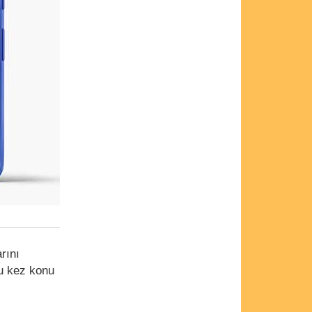
arını
Bu kez konu