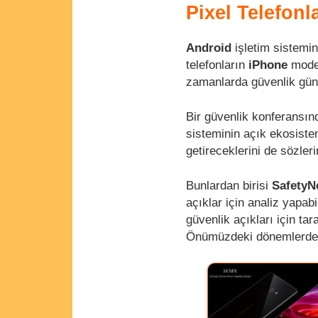
Pixel Telefonl
Android
işletim sistemin
telefonların
iPhone
model
zamanlarda güvenlik gün
Bir güvenlik konferansı
sisteminin açık ekosiste
getireceklerini de sözle
Bunlardan birisi
SafetyN
açıklar için analiz yapa
güvenlik açıkları için tar
Önümüzdeki dönemlerde d