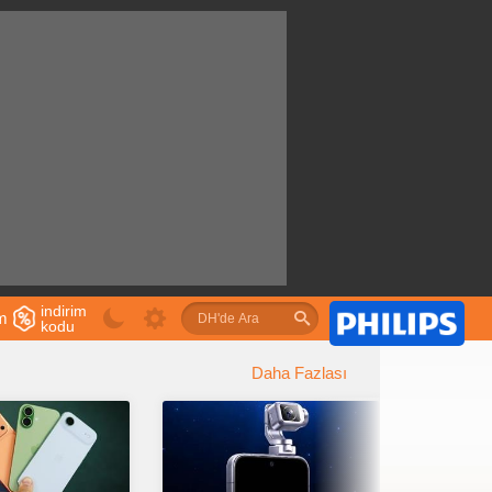
indirim
im
kodu
u
Daha Fazlası