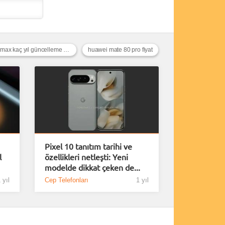
poco x8 pro max kaç yıl güncelleme alacak
huawei mate 80 pro fiyat
Pixel 10 tanıtım tarihi ve
l
özellikleri netleşti: Yeni
modelde dikkat çeken de...
 yıl
Cep Telefonları
1 yıl