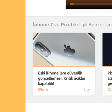
İphone 7
ve
Pixel
ile İlgili Benzer İçe
Eski iPhone'lara güvenlik
Pi
güncellemesi: Kritik açıklar
sı
kapatıldı!
ge
iPhone
2 ay
Cep