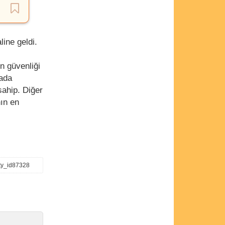
line geldi.
ın güvenliği
nada
sahip. Diğer
nın en
ity_id87328