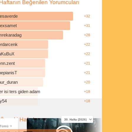
Haftanın Beğenilen Yorumcuları
esaverde
+32
ilexsamet
+31
mrekaradag
+28
erdarcenk
+22
aKuBuX
+22
enn.zent
+21
hepianisT
+21
nur_duran
+20
r isi ters giden adam
+18
y54
+18
Önceki Haftalar
Tümü