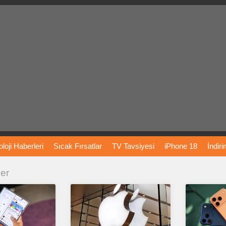
loji
Haberleri
Sıcak
Fırsatlar
TV
Tavsiyesi
iPhone
18
İndir
ler
Önerileri
Türkiye
Araba
Fiyatları
Yapay
Zeka
Şarj
İstasyon
rı
Vizyondaki
Filmler
Bitcoin
Dizi
Önerileri
Telefon
Önerileri
agram
Dondurma
İnstagram
Çöktü
Mü