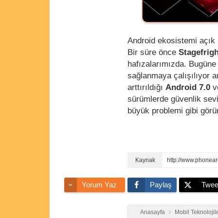
Android ekosistemi açık k
Bir süre önce
Stagefrig
hafızalarımızda. Bugüne
sağlanmaya çalışılıyor a
arttırıldığı
Android 7.0
v
sürümlerde güvenlik sev
büyük problemi gibi gör
http://www.phonea
Yorum Yaz
Paylaş
Twee
Anasayfa
Mobil Teknolojil