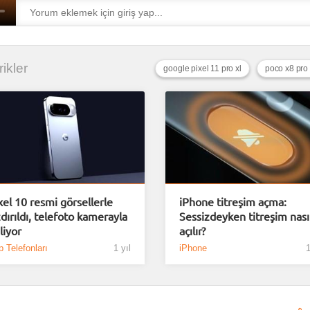
rikler
google pixel 11 pro xl
xel 10 resmi görsellerle
iPhone titreşim açma:
zdırıldı, telefoto kamerayla
Sessizdeyken titreşim nası
liyor
açılır?
 Telefonları
1 yıl
iPhone
1