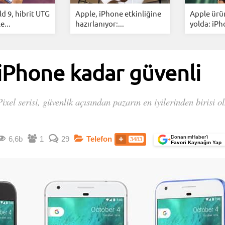
ld 9, hibrit UTG
Apple, iPhone etkinliğine
Apple ürü
e...
hazırlanıyor:...
yolda: iPho
 iPhone kadar güvenli
Pixel serisi, güvenlik açısından pazarın en iyilerinden birisi 
DonanımHaber’i
6,6b
1
29
Telefon
3483
+
Favori Kaynağın Yap