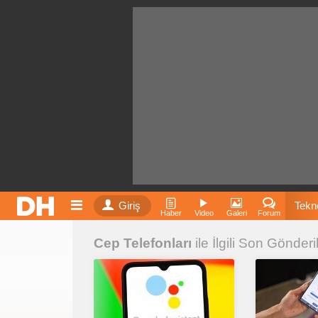
Giriş
Tekno
Haber
Video
Galeri
Forum
Cep Telefonları
ile İlgili Son Gönderi
Film
Fiyatla
İnst