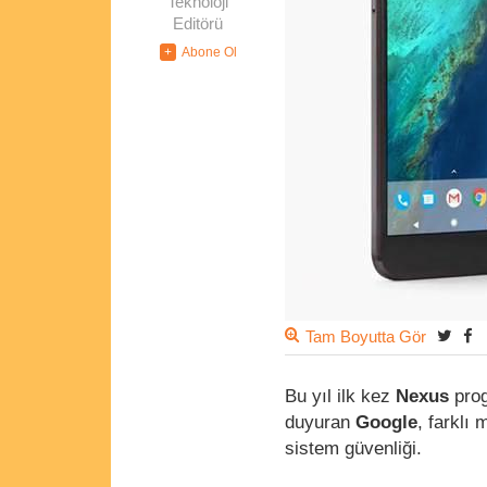
Teknoloji
Editörü
Tam Boyutta Gör
Bu yıl ilk kez
Nexus
prog
duyuran
Google
, farklı
sistem güvenliği.