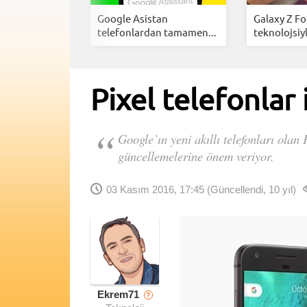
zlar için
Google Asistan
Galaxy Z Fo
cellemes...
telefonlardan tamamen...
teknolojsiyl
Pixel telefonlar
Google’ın yeni akıllı telefonları olan 
güncellemelerine önem veriyor.
03 Kasım 2016, 17:45
(Güncellendi, 10 yıl)
Ekrem71
?