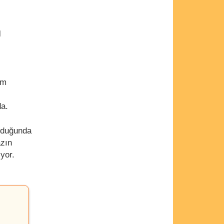
l
im
da.
ulduğunda
azın
iyor.