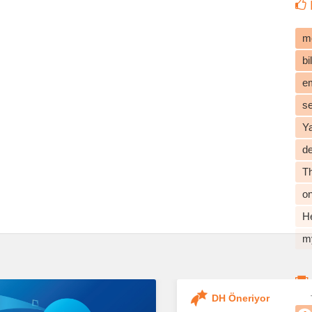
m
b
e
s
Y
d
T
o
He
m
DH Öneriyor