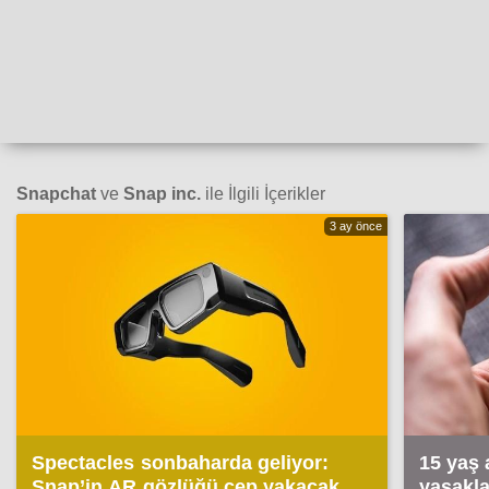
Snapchat
ve
Snap inc.
ile İlgili İçerikler
3 ay önce
Spectacles sonbaharda geliyor:
15 yaş 
Snap’in AR gözlüğü cep yakacak
yasakla