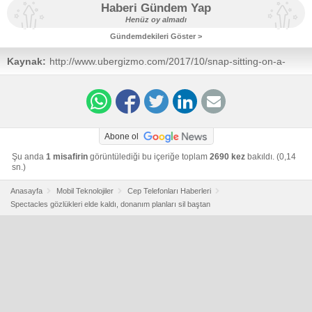
Haberi Gündem Yap
Henüz oy almadı
Gündemdekileri Göster >
Kaynak:
http://www.ubergizmo.com/2017/10/snap-sitting-on-a-
mountain-of-unsold-spectacles/?
utm_source=mobilerepublic
Abone ol
Şu anda
1 misafirin
görüntülediği bu içeriğe toplam
2690 kez
bakıldı. (0,14
sn.)
Anasayfa
Mobil Teknolojiler
Cep Telefonları Haberleri
Spectacles gözlükleri elde kaldı, donanım planları sil baştan