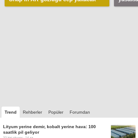
oldu
Trend
Rehberler
Popüler
Forumdan
Lityum yerine demir, kobalt yerine hava: 100
saatlik pil geliyor
33
kişi okuyor ·
14 sa.