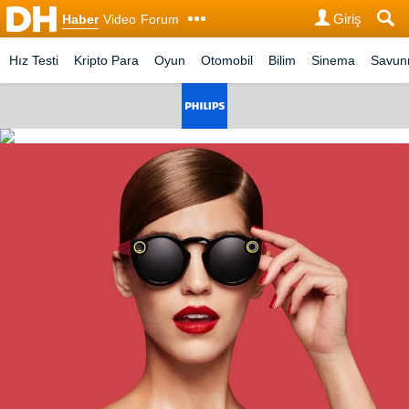
Giriş
Haber
Video
Forum
Hız Testi
Kripto Para
Oyun
Otomobil
Bilim
Sinema
Savu