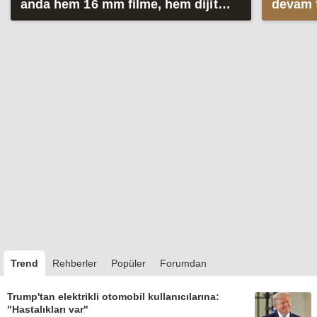
anda hem 16 mm filme, hem dijital
devam 
çekim yapıyor
geliyor
Trend
Rehberler
Popüler
Forumdan
Trump'tan elektrikli otomobil kullanıcılarına:
"Hastalıkları var"