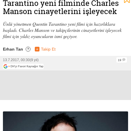
Tarantino yeni filminde Charles
Manson cinayetlerini işleyecek
Ünlü yönetmen Quentin Tarantino yeni filmi için hazırlıklara
başladı. Charles Manson ve takipçilerinin cinayetlerini işleyecek
filmi için yıldız oyuncuların ismi geçiyor.
Erhan Tan
+
Takip Et
?
13.7.2017, 00:30
(9 yıl)
19
+
DH'yi Favori Kaynağın Yap