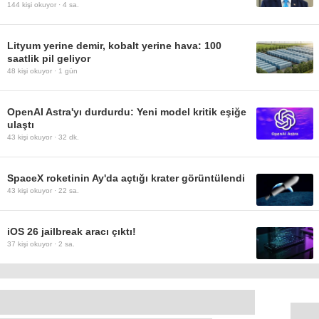
144
kişi okuyor ·
4 sa.
Lityum yerine demir, kobalt yerine hava: 100
saatlik pil geliyor
48
kişi okuyor ·
1 gün
OpenAI Astra'yı durdurdu: Yeni model kritik eşiğe
ulaştı
43
kişi okuyor ·
32 dk.
SpaceX roketinin Ay'da açtığı krater görüntülendi
43
kişi okuyor ·
22 sa.
iOS 26 jailbreak aracı çıktı!
37
kişi okuyor ·
2 sa.