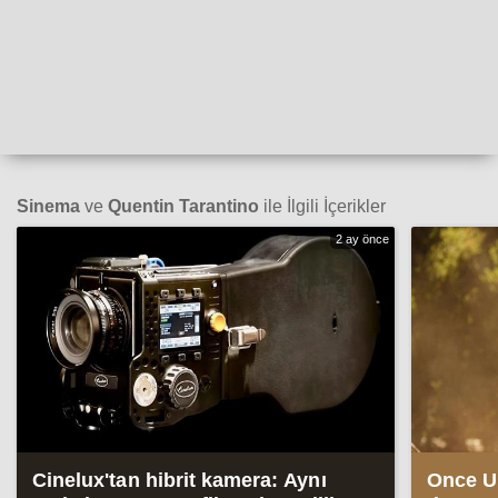
Sinema
ve
Quentin Tarantino
ile İlgili İçerikler
2 ay önce
Cinelux'tan hibrit kamera: Aynı
Once U