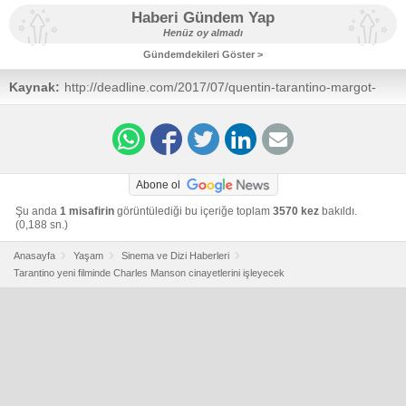
Haberi Gündem Yap
Henüz oy almadı
Gündemdekileri Göster >
Kaynak:
http://deadline.com/2017/07/quentin-tarantino-margot-
robbie-sharon-tate-manson-murders-brad-pitt-
1202127045/
Abone ol
Şu anda
1 misafirin
görüntülediği bu içeriğe toplam
3570 kez
bakıldı.
(0,188 sn.)
Anasayfa
Yaşam
Sinema ve Dizi Haberleri
Tarantino yeni filminde Charles Manson cinayetlerini işleyecek