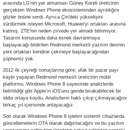
arasında LG'nin yer almaması Güney Koreli üreticinin
gerçekten Windows Phone ekosisteminden ayrıldığını
gözler önüne serdi. Ayrıca Çin'deki yükselişini
sürdürmek isteyen Microsoft, Huawei'yi ortakları arasına
katmış. ZTE'nin neden zirvede yer almadı bilinmiyor.
Tasarım konusunda daha esnek davranmaya
başlayacağı bildirilen Redmond merkezli yazılım devinin
yeni ortakları kendine çekmeye başlayacağından
şüphemiz yok.
2012 ilk çeyreği sonuçlarına göre; ufak bir pazar payı
kaybı yaşayan Redmond merkezli üreticinin mobil
platformu, Windows Phone 8 sayesinde analizlerde
belirtildiği gibi Apple'ın iOS'unu geride bırakabilecek bir
iddia ortaya koydu. Analistlerin haklı çıkıp çıkmayacağını
birkaç yıl içerisinde anlayacağız.
Son olarak Windows Phone 8 işletim sistemli cihazlarda
güncellemelerin OTA olarak dağıtılacağını ve bu yazılım
versiyonuna sahip tüm ürünlerin satışa çıktıktan sonraki