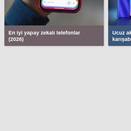
En iyi yapay zekalı telefonlar
Ucuz ak
(2026)
karışabi