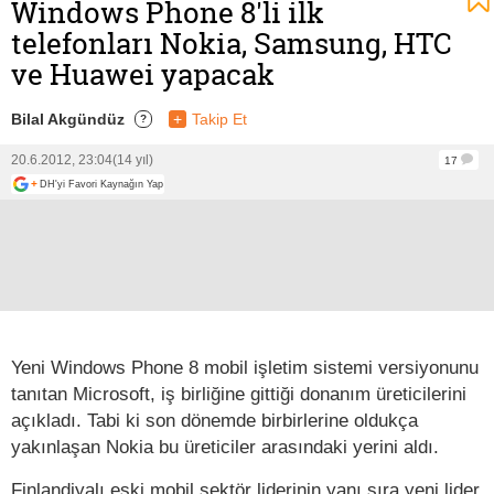
Windows Phone 8'li ilk
telefonları Nokia, Samsung, HTC
ve Huawei yapacak
Bilal Akgündüz
+
Takip Et
?
20.6.2012, 23:04
(14 yıl)
17
+
DH'yi Favori Kaynağın Yap
Yeni Windows Phone 8 mobil işletim sistemi versiyonunu
tanıtan Microsoft, iş birliğine gittiği donanım üreticilerini
açıkladı. Tabi ki son dönemde birbirlerine oldukça
yakınlaşan Nokia bu üreticiler arasındaki yerini aldı.
Finlandiyalı eski mobil sektör liderinin yanı sıra yeni lider