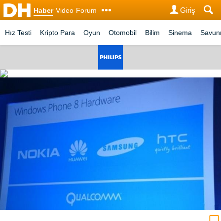
Giriş
Haber
Video
Forum
Hız Testi
Kripto Para
Oyun
Otomobil
Bilim
Sinema
Savu