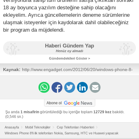
18 ay boyunca yazılım desteğine sahip olacağını
ekleyelim. Ayrıca güncellemelerin deneme sürümlerine
ulaşmak isteyenler için kaydolarak dahil olabileceğiniz
bir program da müjdelendi.
Haberi Gündem Yap
Henüz oy almadı
Gündemdekileri Göster >
Kaynak:
http://www.engadget.com/2012/06/20/windows-phone-8-
to-start-on-htc-huawei-nokia-and-samsung/
Abone ol
Şu anda
1 misafirin
görüntülediği bu içeriğe toplam
12729 kez
bakıldı.
(0,546 sn.)
Anasayfa
Mobil Teknolojiler
Cep Telefonları Haberleri
Windows Phone 8'li ilk telefonları Nokia, Samsung, HTC ve Huawei yapacak