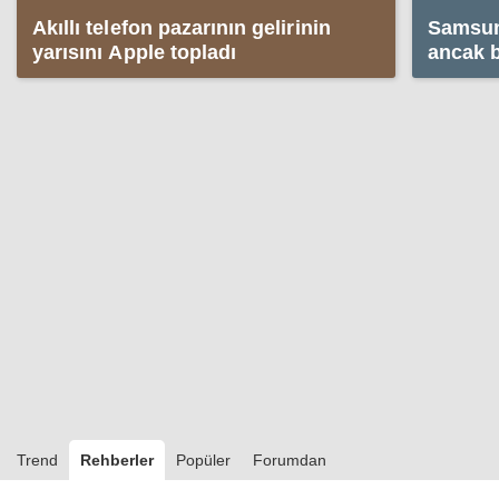
Akıllı telefon pazarının gelirinin
Samsun
yarısını Apple topladı
ancak b
etkisi y
Trend
Rehberler
Popüler
Forumdan