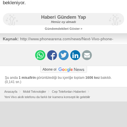
bekleniyor.
Haberi Gündem Yap
Henüz oy almadı
Gündemdekileri Göster >
Kaynak:
http://www.phonearena.com/news/Next-Vivo-phone-
might-come-with-a-11.7-20.2MP-sensor-and-a-Nikon-
SLR-chip_id47660#2-
Abone ol
Şu anda
1 misafirin
görüntülediği bu içeriğe toplam
1606 kez
bakıldı.
(0,141 sn.)
Anasayfa
Mobil Teknolojiler
Cep Telefonları Haberleri
Yeni Vivo akıllı telefonu da farklı bir kamera konsepti ile gelebilir