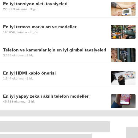
En iyi tansiyon aleti tavsiyeleri
228.889
okunma ·
3 gün
En iyi termos markaları ve modelleri
116.059
okunma ·
4 gün
Telefon ve kameralar için en iyi gimbal tavsiyeleri
3.338
okunma ·
1 hf.
En iyi HDMI kablo önerisi
1.344
okunma ·
1 hf.
En iyi yapay zekalı akıllı telefon modelleri
46.888
okunma ·
2 hf.