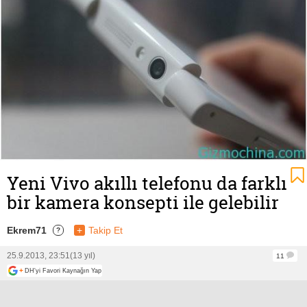
Yeni Vivo akıllı telefonu da farklı
bir kamera konsepti ile gelebilir
Ekrem71
+
Takip Et
?
25.9.2013, 23:51
(13 yıl)
11
+
DH'yi Favori Kaynağın Yap