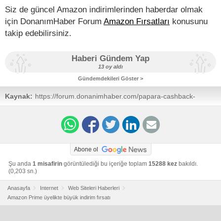
Siz de güncel Amazon indirimlerinden haberdar olmak
için DonanımHaber Forum
Amazon Fırsatları
konusunu
takip edebilirsiniz.
Haberi Gündem Yap
13 oy aldı
Gündemdekileri Göster >
Kaynak:
https://forum.donanimhaber.com/papara-cashback-
amazon-prime--153787312
Abone ol
Şu anda
1 misafirin
görüntülediği bu içeriğe toplam
15288 kez
bakıldı.
(0,203 sn.)
Anasayfa
Internet
Web Siteleri Haberleri
Amazon Prime üyelikte büyük indirim fırsatı