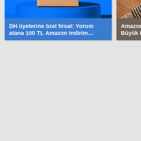
DH üyelerine özel fırsat: Yorum
Amazon
atana 100 TL Amazon indirim
Büyük i
kuponu hediye
eriyor