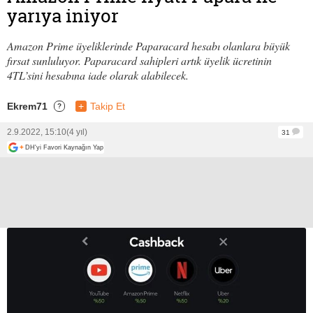
yarıya iniyor
Amazon Prime üyeliklerinde Paparacard hesabı olanlara büyük
fırsat sunluluyor. Paparacard sahipleri artık üyelik ücretinin
4TL’sini hesabına iade olarak alabilecek.
Ekrem71
+
Takip Et
?
2.9.2022, 15:10
(4 yıl)
31
+
DH'yi Favori Kaynağın Yap