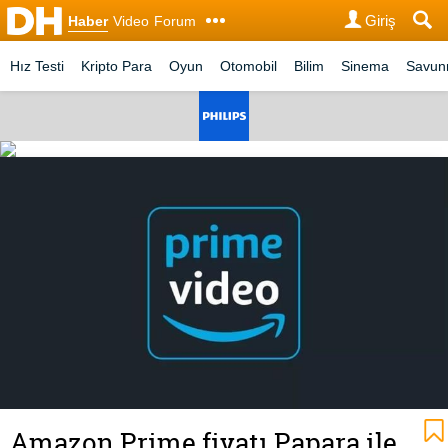
Giriş
Haber
Video
Forum
Hız Testi
Kripto Para
Oyun
Otomobil
Bilim
Sinema
Savu
Amazon Prime fiyatı Papara ile