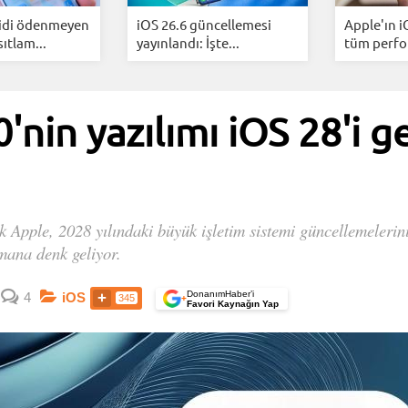
sidi ödenmeyen
iOS 26.6 güncellemesi
Apple'ın i
ıtlam...
yayınlandı: İşte...
tüm perfo
'nin yazılımı iOS 28'i g
k Apple, 2028 yılındaki büyük işletim sistemi güncellemelerini
mana denk geliyor.
DonanımHaber’i
4
iOS
345
+
Favori Kaynağın Yap