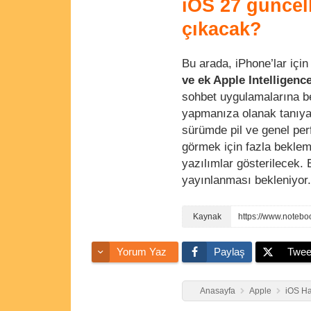
iOS 27 güncel
çıkacak?
Bu arada, iPhone’lar içi
ve ek Apple Intelligenc
sohbet uygulamalarına be
yapmanıza olanak tanıyac
sürümde pil ve genel perf
görmek için fazla bekle
yazılımlar gösterilecek.
yayınlanması bekleniyor.
Yorum Yaz
Paylaş
Twee
Anasayfa
Apple
iOS Ha