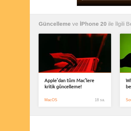
Güncelleme
ve
İPhone 20
ile İlgili 
Apple'dan tüm Mac'lere
Wh
kritik güncelleme!
be
MacOS
18 sa.
So