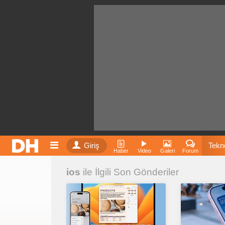
Giriş
Tekno
Haber
Video
Galeri
Forum
ios
ile İlgili Son Gönderiler
Film
Fiyatla
İnst