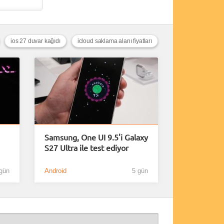
ios 27 duvar kağıdı
icloud saklama alanı fiyatları
Samsung, One UI 9.5'i Galaxy
S27 Ultra ile test ediyor
gün
Android
5 gün