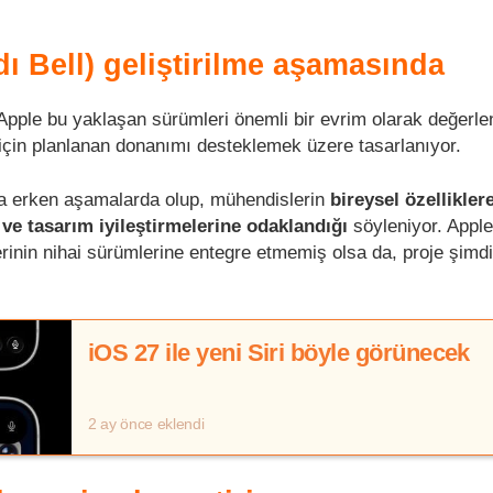
ı Bell) geliştirilme aşamasında
, Apple bu yaklaşan sürümleri önemli bir evrim olarak değerlen
için planlanan donanımı desteklemek üzere tasarlanıyor.
da erken aşamalarda olup, mühendislerin
bireysel özellikler
ve tasarım iyileştirmelerine odaklandığı
söyleniyor. Appl
lerinin nihai sürümlerine entegre etmemiş olsa da, proje şim
iOS 27 ile yeni Siri böyle görünecek
2 ay önce eklendi