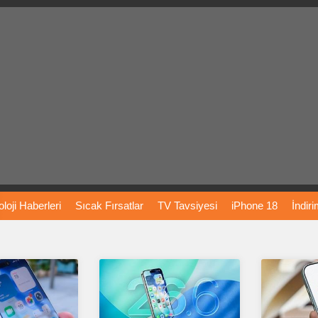
loji
Haberleri
Sıcak
Fırsatlar
TV
Tavsiyesi
iPhone
18
İndir
Önerileri
Türkiye
Araba
Fiyatları
Yapay
Zeka
Şarj
İstasyon
rı
Vizyondaki
Filmler
Bitcoin
Dizi
Önerileri
Telefon
Önerileri
agram
Dondurma
İnstagram
Çöktü
Mü