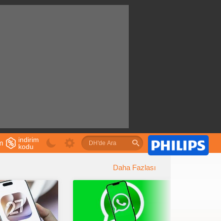
indirim
im
kodu
u
Daha Fazlası