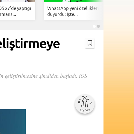
OS 27'de yaptığı
WhatsApp yeni özellikleri
iOS 26.6 
rmans...
duyurdu: İşte...
Yenilikle
eliştirmeye
n geliştirilmesine şimdiden başladı. iOS
Oy Ver