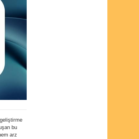
geliştirme
luşan bu
nem arz