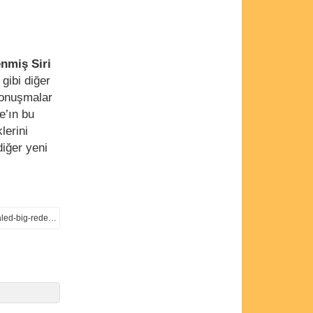
enmiş Siri
gibi diğer
konuşmalar
e’ın bu
lerini
iğer yeni
https://www.notebookcheck.net/iOS-28-for-iPhone-20-MacOS-28-for-MacBook-Ultra-codenames-revealed-big-redesign-tipped.1311681.0.html