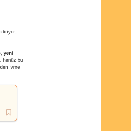
diriyor;
e, yeni
e, henüz bu
diden ivme