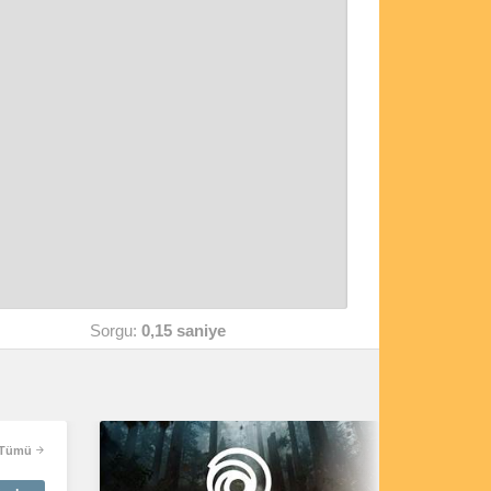
Sorgu:
0,15 saniye
Tümü