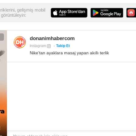
iklerini, gelişmiş mobil
görüntüleyin:
donanimhabercom
Instagram
Takip Et
Nike'tan ayaklara masaj yapan akıllı terlik