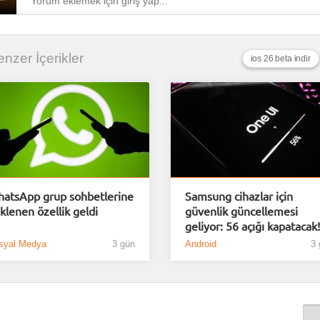
Benzer İçerikler
ios 26 beta indir
atsApp grup sohbetlerine
Samsung cihazlar için
klenen özellik geldi
güvenlik güncellemesi
geliyor: 56 açığı kapatacak!
syal Medya
3 gün
Android
3 