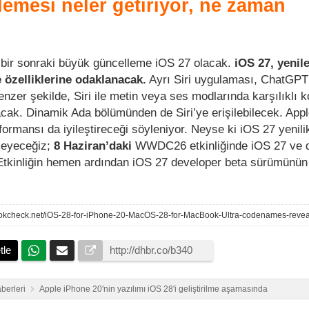
lemesi neler getiriyor, ne zaman
n bir sonraki büyük güncelleme iOS 27 olacak.
iOS 27, yenil
e özelliklerine odaklanacak.
Ayrı Siri uygulaması, ChatGPT 
nzer şekilde, Siri ile metin veya ses modlarında karşılıklı 
ak. Dinamik Ada bölümünden de Siri’ye erişilebilecek. Appl
ormansı da iyileştireceği söyleniyor. Neyse ki iOS 27 yenilik
meyeceğiz;
8 Haziran’daki
WWDC26 etkinliğinde iOS 27 ve d
 Etkinliğin hemen ardından iOS 27 developer beta sürümünün
tle
berleri
Apple iPhone 20'nin yazılımı iOS 28'i geliştirilme aşamasında