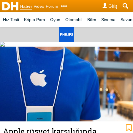
Giriş
Haber
Video
Forum
Hız Testi
Kripto Para
Oyun
Otomobil
Bilim
Sinema
Savu
Apple rüşvet karşılığında