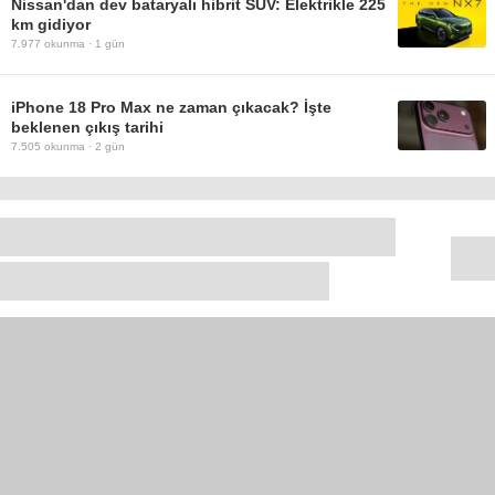
Nissan'dan dev bataryalı hibrit SUV: Elektrikle 225
km gidiyor
7.977
okunma ·
1 gün
iPhone 18 Pro Max ne zaman çıkacak? İşte
beklenen çıkış tarihi
7.505
okunma ·
2 gün