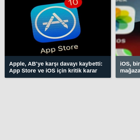
Apple, AB'ye karşı davayı kaybetti:
iOS, bi
App Store ve iOS için kritik karar
mağazal