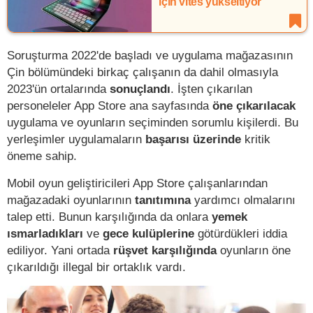
için vites yükseltiyor
Soruşturma 2022'de başladı ve uygulama mağazasının
Çin bölümündeki birkaç çalışanın da dahil olmasıyla
2023'ün ortalarında
sonuçlandı
. İşten çıkarılan
personeleler App Store ana sayfasında
öne çıkarılacak
uygulama ve oyunların seçiminden sorumlu kişilerdi. Bu
yerleşimler uygulamaların
başarısı üzerinde
kritik
öneme sahip.
Mobil oyun geliştiricileri App Store çalışanlarından
mağazadaki oyunlarının
tanıtımına
yardımcı olmalarını
talep etti. Bunun karşılığında da onlara
yemek
ısmarladıkları
ve
gece kulüplerine
götürdükleri iddia
ediliyor. Yani ortada
rüşvet karşılığında
oyunların öne
çıkarıldığı illegal bir ortaklık vardı.