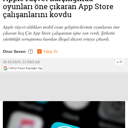
oyunları öne çıkaran App Store
çalışanlarını kovdu
Apple rüşvet aldıkları mobil oyun geliştiricilerinin oyunlarını öne
çıkaran beş Çin App Store çalışanının işine son verdi. Şirketin
yürüttüğü soruşturma kurulan illegal düzeni ortaya çıkardı.
Onur Seven
+
Takip Et
?
20.10.2023, 21:50
(3 yıl)
4
+
DH'yi Favori Kaynağın Yap