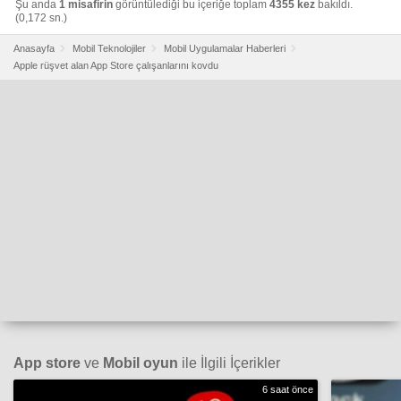
Şu anda
1 misafirin
görüntülediği bu içeriğe toplam
4355 kez
bakıldı.
(0,172 sn.)
Anasayfa
Mobil Teknolojiler
Mobil Uygulamalar Haberleri
Apple rüşvet alan App Store çalışanlarını kovdu
App store
ve
Mobil oyun
ile İlgili İçerikler
6 saat önce