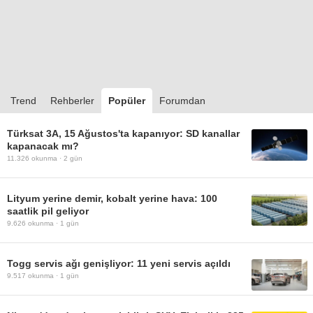
Trend
Rehberler
Popüler
Forumdan
Türksat 3A, 15 Ağustos'ta kapanıyor: SD kanallar
kapanacak mı?
11.326
okunma ·
2 gün
Lityum yerine demir, kobalt yerine hava: 100
saatlik pil geliyor
9.626
okunma ·
1 gün
Togg servis ağı genişliyor: 11 yeni servis açıldı
9.517
okunma ·
1 gün