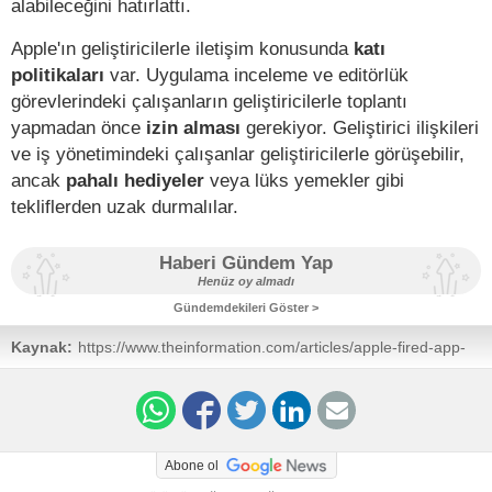
alabileceğini hatırlattı.
Apple'ın geliştiricilerle iletişim konusunda
katı
politikaları
var. Uygulama inceleme ve editörlük
görevlerindeki çalışanların geliştiricilerle toplantı
yapmadan önce
izin alması
gerekiyor. Geliştirici ilişkileri
ve iş yönetimindeki çalışanlar geliştiricilerle görüşebilir,
ancak
pahalı hediyeler
veya lüks yemekler gibi
tekliflerden uzak durmalılar.
Haberi Gündem Yap
Henüz oy almadı
Gündemdekileri Göster >
Kaynak:
https://www.theinformation.com/articles/apple-fired-app-
store-staff-after-finding-improper-dealings-with-game-
developers
Abone ol