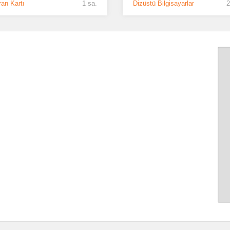
an Kartı
1 sa.
Dizüstü Bilgisayarlar
2