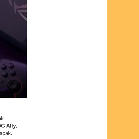
ak
G Ally
,
lacak.