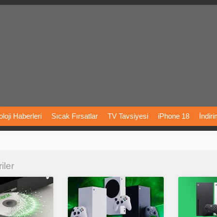
loji
Haberleri
Sıcak
Fırsatlar
TV
Tavsiyesi
iPhone
18
İndir
Önerileri
Türkiye
Araba
Fiyatları
Yapay
Zeka
Şarj
İstasyon
iler
rı
Vizyondaki
Filmler
Bitcoin
Dizi
Önerileri
Telefon
Önerileri
agram
Dondurma
İnstagram
Çöktü
Mü