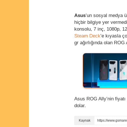
Asus
’un sosyal medya üz
hiçbir bilgiye yer verme
konsolu, 7 inç, 1080p,
Steam Deck
’e kıyasla ç
gr ağırlığında olan ROG
Asus ROG Ally’nin fiyatı
dolar.
https://www.gsmar