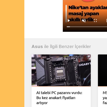
Asus
ile İlgili Benzer İçerikler
AI talebi PC pazarını vurdu:
MS
Bu kez anakart fiyatları
ya
artıyor
fa