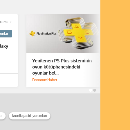
Tümü
onlar
laxy
Yenilenen PS Plus sisteminin
A Plagu
oyun kütüphanesindeki
40 Daki
oyunlar bel...
Yayınl
DonanımHaber
Bölüm S
or
kronik gastrit yorumları