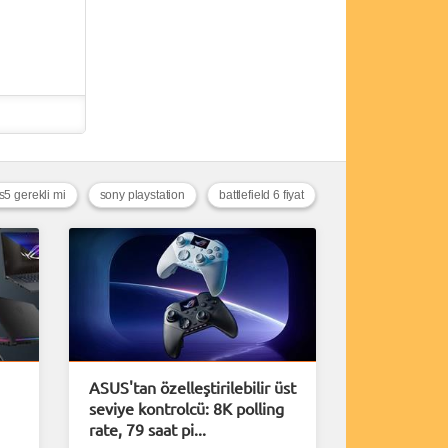
ps5 gerekli mi
sony playstation
battlefield 6 fiyat
ASUS'tan özelleştirilebilir üst
seviye kontrolcü: 8K polling
rate, 79 saat pi...