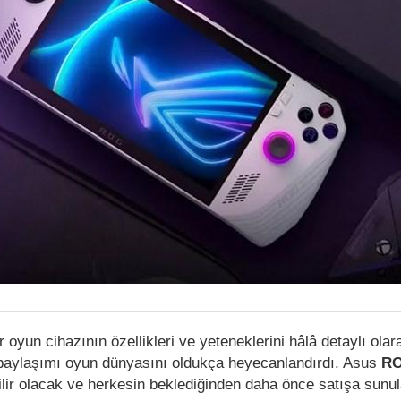
r oyun cihazının özellikleri ve yeteneklerini hâlâ detaylı olar
 paylaşımı oyun dünyasını oldukça heyecanlandırdı. Asus
RO
lir olacak ve herkesin beklediğinden daha önce satışa sunu