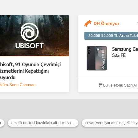
DH Öneriyor
20.000-50.000 TL Arası Telef
Samsung Ga
S25 FE
bisoft, 91 Oyunun Çevrimiçi
izmetlerini Kapattığını
uyurdu
ölüm Sonu Canavarı
Bu Telefonu Satın Al
r
arçelik no frost buzdolabı alt kısmı soğutmuyor
cevap vermiyor ama engellemiy