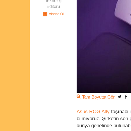
Teknoloji
Editörü
Tam Boyutta Gör
Asus ROG Ally
taşınabili
bilmiyoruz. Şirketin son
dünya genelinde bulunabi