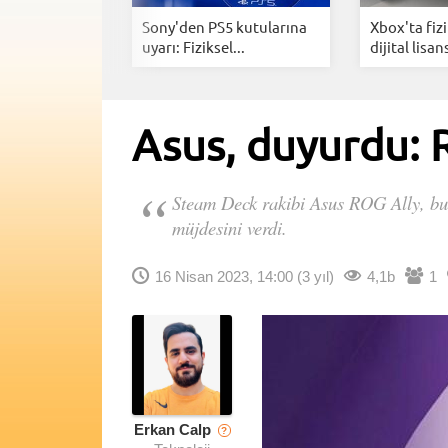
 yapay zeka
Sony'den PS5 kutularına
Xbox'ta fizi
.
uyarı: Fiziksel...
dijital lisan
Asus, duyurdu: 
Steam Deck rakibi Asus ROG Ally, bu a
müjdesini verdi.
16 Nisan 2023, 14:00
(3 yıl)
4,1b
1
Erkan Calp
?