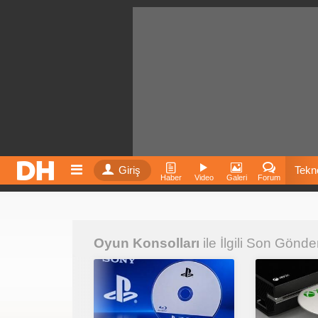
Giriş
Tekno
Haber
Video
Galeri
Forum
Film
Oyun Konsolları
ile İlgili Son Gönder
Fiyatla
İnst