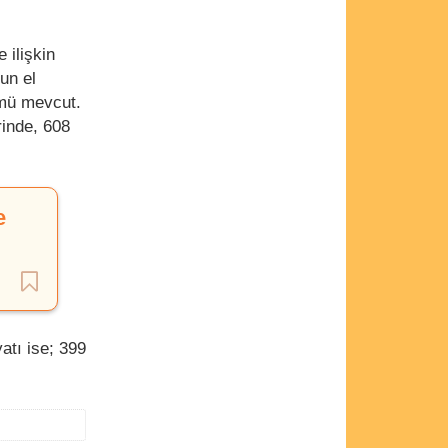
 ilişkin
un el
mü mevcut.
rinde, 608
e
atı ise; 399