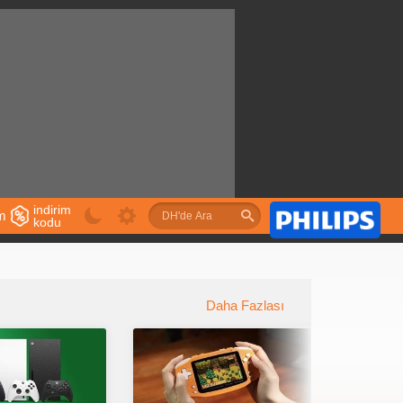
indirim
im
kodu
u
Daha Fazlası