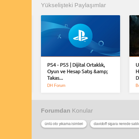
Yükselişteki Paylaşımlar
e Plus
PS4 - PS5 | Dijital Ortaklık,
U
Oyun ve Hesap Satış &amp;
H
Takas...
D
DH Forum
B
Forumdan
Konular
ünlü oto yıkama isimleri
davidoff sigara nerede satılı