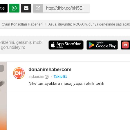
tle
Oyun Konsolları Haberleri
Asus, duyurdu: ROG Ally, dünya genelinde satılacak
iklerini, gelişmiş mobil
görüntüleyin:
donanimhabercom
Instagram
Takip Et
Nike'tan ayaklara masaj yapan akıllı terlik