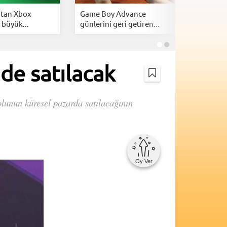
’tan Xbox
Game Boy Advance
Sony'den 
 büyük...
günlerini geri getiren...
açıklamas
de satılacak
olunun küresel pazarda satılacağının
Oy Ver