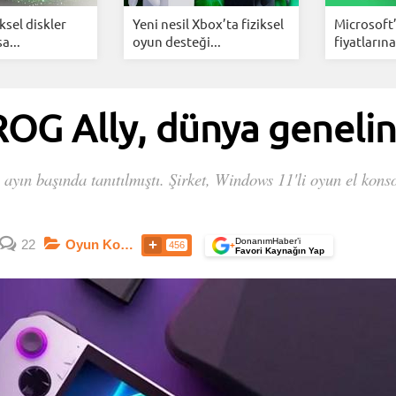
ksel diskler
Yeni nesil Xbox’ta fiziksel
Microsoft
sa...
oyun desteği...
fiyatlarına
ROG Ally, dünya genelin
yın başında tanıtılmıştı. Şirket, Windows 11'li oyun el kons
DonanımHaber’i
22
Oyun Konsolları
456
+
Favori Kaynağın Yap