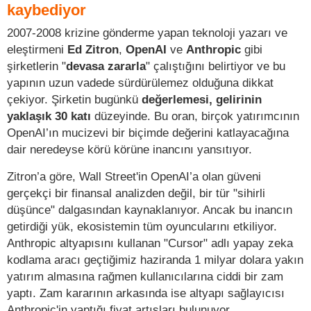
kaybediyor
2007-2008 krizine gönderme yapan teknoloji yazarı ve
eleştirmeni
Ed Zitron
,
OpenAI
ve
Anthropic
gibi
şirketlerin "
devasa zararla
" çalıştığını belirtiyor ve bu
yapının uzun vadede sürdürülemez olduğuna dikkat
çekiyor. Şirketin bugünkü
değerlemesi, gelirinin
yaklaşık 30 katı
düzeyinde. Bu oran, birçok yatırımcının
OpenAI’ın mucizevi bir biçimde değerini katlayacağına
dair neredeyse körü körüne inancını yansıtıyor.
Zitron’a göre, Wall Street'in OpenAI’a olan güveni
gerçekçi bir finansal analizden değil, bir tür "sihirli
düşünce" dalgasından kaynaklanıyor. Ancak bu inancın
getirdiği yük, ekosistemin tüm oyuncularını etkiliyor.
Anthropic altyapısını kullanan "Cursor" adlı yapay zeka
kodlama aracı geçtiğimiz haziranda 1 milyar dolara yakın
yatırım almasına rağmen kullanıcılarına ciddi bir zam
yaptı. Zam kararının arkasında ise altyapı sağlayıcısı
Anthropic'in yaptığı fiyat artışları bulunuyor.