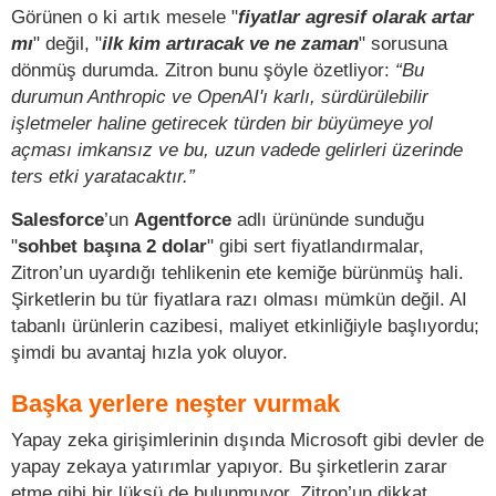
Görünen o ki artık mesele "
fiyatlar agresif olarak artar
mı
" değil, "
ilk kim artıracak ve ne zaman
" sorusuna
dönmüş durumda. Zitron bunu şöyle özetliyor:
“Bu
durumun Anthropic ve OpenAI'ı karlı, sürdürülebilir
işletmeler haline getirecek türden bir büyümeye yol
açması imkansız ve bu, uzun vadede gelirleri üzerinde
ters etki yaratacaktır.”
Salesforce
’un
Agentforce
adlı ürününde sunduğu
"
sohbet başına 2 dolar
" gibi sert fiyatlandırmalar,
Zitron’un uyardığı tehlikenin ete kemiğe bürünmüş hali.
Şirketlerin bu tür fiyatlara razı olması mümkün değil. AI
tabanlı ürünlerin cazibesi, maliyet etkinliğiyle başlıyordu;
şimdi bu avantaj hızla yok oluyor.
Başka yerlere neşter vurmak
Yapay zeka girişimlerinin dışında Microsoft gibi devler de
yapay zekaya yatırımlar yapıyor. Bu şirketlerin zarar
etme gibi bir lüksü de bulunmuyor. Zitron’un dikkat