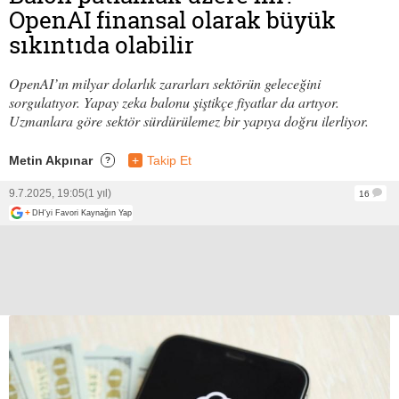
OpenAI finansal olarak büyük
sıkıntıda olabilir
OpenAI’ın milyar dolarlık zararları sektörün geleceğini
sorgulatıyor. Yapay zeka balonu şiştikçe fiyatlar da artıyor.
Uzmanlara göre sektör sürdürülemez bir yapıya doğru ilerliyor.
Metin Akpınar
+
Takip Et
?
9.7.2025, 19:05
(1 yıl)
16
+
DH'yi Favori Kaynağın Yap