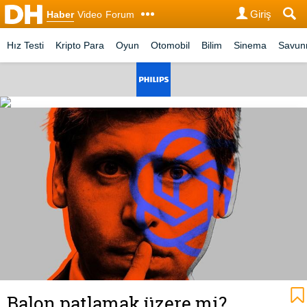
Giriş
Haber
Video
Forum
Hız Testi
Kripto Para
Oyun
Otomobil
Bilim
Sinema
Savu
Balon patlamak üzere mi?