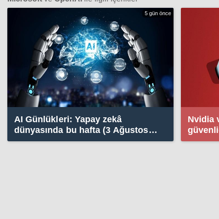
5 gün önce
AI Günlükleri: Yapay zekâ
Nvidia 
dünyasında bu hafta (3 Ağustos
güvenliğ
2026)