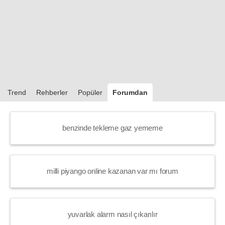
Trend
Rehberler
Popüler
Forumdan
benzinde tekleme gaz yememe
milli piyango online kazanan var mı forum
yuvarlak alarm nasıl çıkarılır