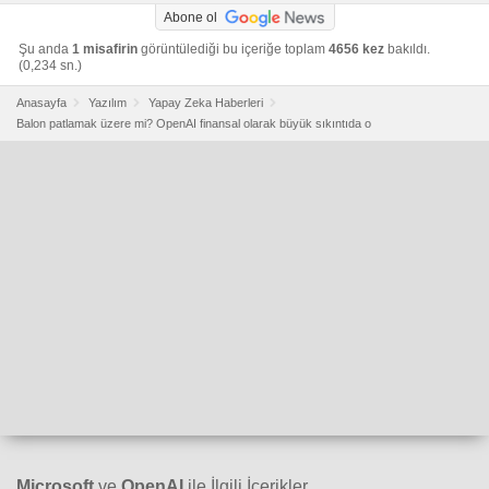
Abone ol
Şu anda
1 misafirin
görüntülediği bu içeriğe toplam
4656 kez
bakıldı.
(0,234 sn.)
Anasayfa
Yazılım
Yapay Zeka Haberleri
Balon patlamak üzere mi? OpenAI finansal olarak büyük sıkıntıda o
Microsoft
ve
OpenAI
ile İlgili İçerikler