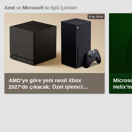
Amd
ve
Microsoft
ile İlgili İçerikler
6 ay önce
AMD’ye göre yeni nesil Xbox
Microso
2027’de çıkacak: Özel işlemci
Helix’in
hazırlanıyor