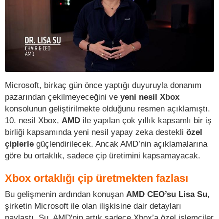
Microsoft, birkaç gün önce yaptığı duyuruyla donanım
pazarından çekilmeyeceğini ve
yeni nesil Xbox
konsolunun geliştirilmekte olduğunu resmen açıklamıştı.
10. nesil Xbox,
AMD
ile yapılan çok yıllık kapsamlı bir iş
birliği kapsamında yeni nesil yapay zeka destekli
özel
çiplerle
güçlendirilecek. Ancak AMD’nin açıklamalarına
göre bu ortaklık, sadece çip üretimini kapsamayacak.
Xbox ortaklığı çip üretmekten fazlası
Bu gelişmenin ardından konuşan
AMD CEO’su Lisa Su
,
şirketin Microsoft ile olan ilişkisine dair detayları
paylaştı. Su, AMD'nin artık sadece Xbox’a özel işlemciler