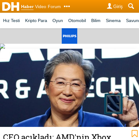
Giriş
Haber
Video
Forum
Hız Testi
Kripto Para
Oyun
Otomobil
Bilim
Sinema
Savu
CEO açıkladı: AMD'nin Xbox