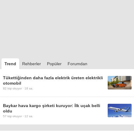
Trend
Rehberler
Popüler
Forumdan
Tükettiğinden daha fazla elektrik üreten elektrikli
otomobil
82
kişi okuyor ·
18 sa.
Baykar hava kargo şirketi kuruyor: İlk uçak belli
oldu
57
kişi okuyor ·
12 sa.