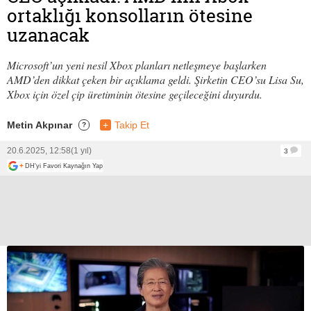
ortaklığı konsolların ötesine
uzanacak
Microsoft’un yeni nesil Xbox planları netleşmeye başlarken
AMD’den dikkat çeken bir açıklama geldi. Şirketin CEO’su Lisa Su,
Xbox için özel çip üretiminin ötesine geçileceğini duyurdu.
Metin Akpınar
+
Takip Et
?
20.6.2025, 12:58
(1 yıl)
3
+
DH'yi Favori Kaynağın Yap