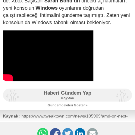
de, Xbox Başkanı
Sarah Bond’un
önceki açıklamaları,
yeni konsolun
Windows
oyunlarını doğrudan
çalıştırabileceği ihtimalini gündeme taşımıştı. Zaten yeni
konsolun da Windows tabanlı olması bekleniyor.
Haberi Gündem Yap
4 oy aldı
Gündemdekileri Göster >
Kaynak:
https://www.tweaktown.com/news/105909/amd-on-next-
gen-xbox-well-go-beyond-making-custom-chips-for-
consoles/index.html