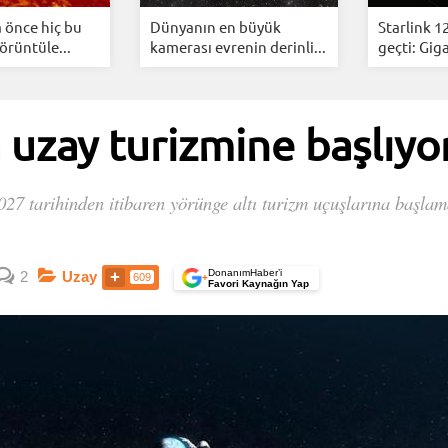
 önce hiç bu
Dünyanın en büyük
Starlink 1
örüntüle...
kamerası evrenin derinli...
geçti: Giga
a uzay turizmine başlıyo
e, 2027 tarihinden itibaren yörünge altı turizm uçuşl
DonanımHaber’i
2
Uzay
609
+
Favori Kaynağın Yap