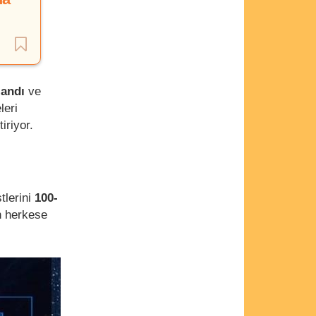
landı
ve
leri
iriyor.
tlerini
100-
n herkese