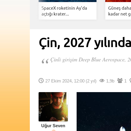
az
SpaceX roketinin Ay'da
Güneş daha
ihtiyaç
açtığı krater...
kadar net g
Çin, 2027 yılınd
Çinli girişim Deep Blue Aerospac
27 Ekim 2024, 12:00
(2 yıl)
1,9b
1
Uğur Seven