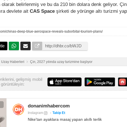
n olarak belirlenmiş ve bu da 210 bin dolara denk geliyor. Çi
ıra devlete ait
CAS Space
şirketi de yörünge altı turizmi ya
com/chinas-deep-blue-aerospace-reveals-suborbital-tourism-plans/
tle
Uzay Haberleri
Çin, 2027 yılında uzay turizmine başlıyor
iklerini, gelişmiş mobil
görüntüleyin:
donanimhabercom
Instagram
Takip Et
Nike'tan ayaklara masaj yapan akıllı terlik