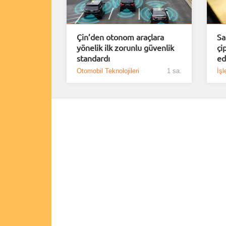
Çin’den otonom araçlara
Sa
yönelik ilk zorunlu güvenlik
çi
standardı
ed
Otomobil Teknolojileri
1 sa.
İşl