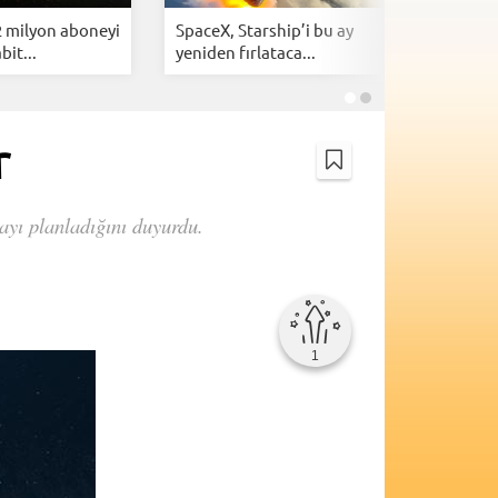
2 milyon aboneyi
SpaceX, Starship’i bu ay
NASA, Gün
bit...
yeniden fırlataca...
tahmin e
r
arına başlamayı planladığını duyurdu.
1