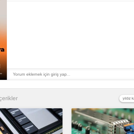
çerikler
yıldız 