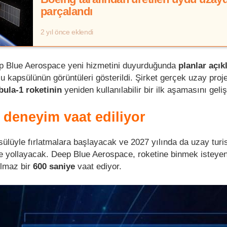
parçalandı
2 yıl önce eklendi
p Blue Aerospace yeni hizmetini duyurduğunda
planlar açık
u kapsülünün görüntüleri gösterildi. Şirket gerçek uzay proje
bula-1 roketinin
yeniden kullanılabilir bir ilk aşamasını gelişt
 deneyim vaat ediliyor
ülüyle fırlatmalara başlayacak ve 2027 yılında da uzay turis
e yollayacak. Deep Blue Aerospace, roketine binmek isteye
ulmaz bir
600 saniye
vaat ediyor.