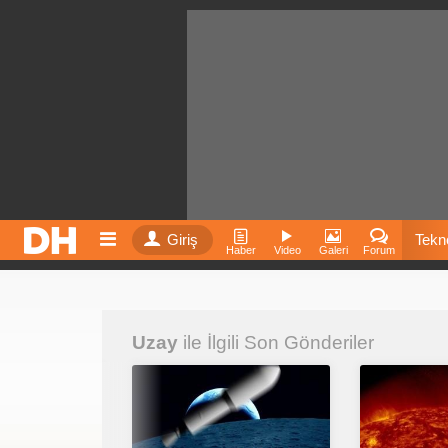
Giriş
Tekno
Haber
Video
Galeri
Forum
Film
Uzay
ile İlgili Son Gönderiler
Fiyatla
İnst