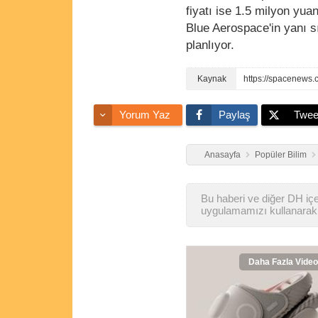
fiyatı ise 1.5 milyon yua
Blue Aerospace'in yanı s
planlıyor.
https://spacenews.
Yorum Yaz
Paylaş
Twee
Anasayfa
Popüler Bilim
Bu haberi ve diğer DH içer
uygulamamızı kullanarak 
Daha Fazla Video