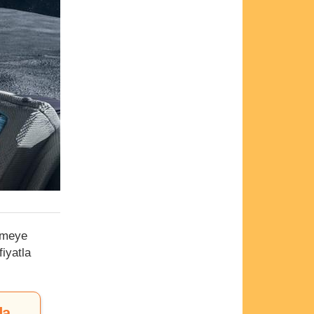
ermeye
fiyatla
da