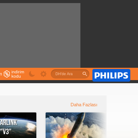
indirim
im
kodu
u
Daha Fazlası