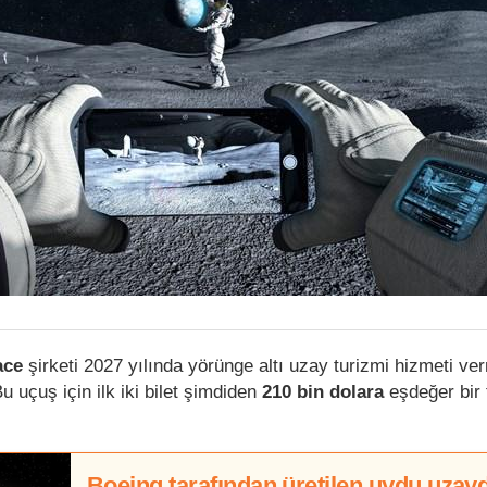
ace
şirketi 2027 yılında yörünge altı uzay turizmi hizmeti v
 uçuş için ilk iki bilet şimdiden
210 bin dolara
eşdeğer bir 
Boeing tarafından üretilen uydu uzay