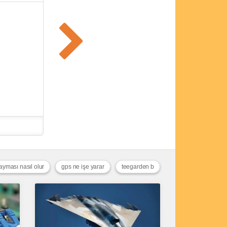
kayması nasıl olur
gps ne işe yarar
teegarden b