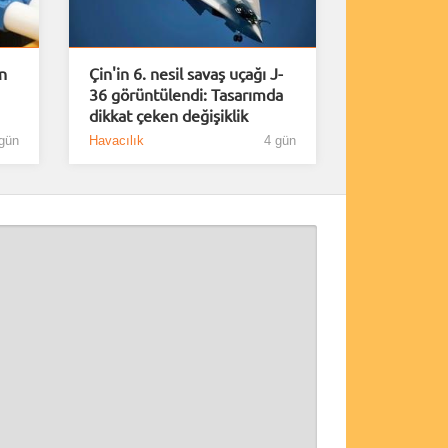
n
Çin'in 6. nesil savaş uçağı J-
36 görüntülendi: Tasarımda
dikkat çeken değişiklik
gün
Havacılık
4 gün