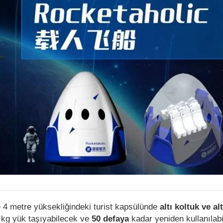
e 4 metre yüksekliğindeki turist kapsülünde
altı koltuk ve al
 kg yük taşıyabilecek ve
50 defaya
kadar yeniden kullanılabi