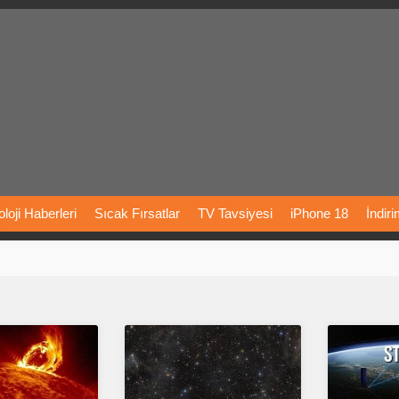
loji
Haberleri
Sıcak
Fırsatlar
TV
Tavsiyesi
iPhone
18
İndir
Önerileri
Türkiye
Araba
Fiyatları
Yapay
Zeka
Şarj
İstasyon
rı
Vizyondaki
Filmler
Bitcoin
Dizi
Önerileri
Telefon
Önerileri
agram
Dondurma
İnstagram
Çöktü
Mü