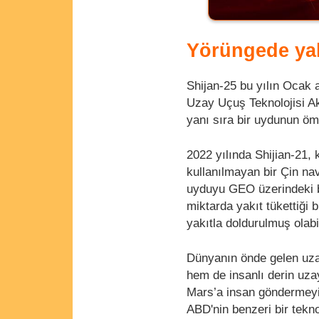
Yörüngede yak
Shijan-25 bu yılın Ocak 
Uzay Uçuş Teknolojisi Ak
yanı sıra bir uydunun öm
2022 yılında Shijian-21,
kullanılmayan bir Çin na
uyduyu GEO üzerindeki bi
miktarda yakıt tükettiği 
yakıtla doldurulmuş olabil
Dünyanın önde gelen uzay
hem de insanlı derin uzay
Mars’a insan göndermeyi 
ABD'nin benzeri bir tekno