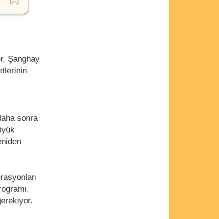
or. Şanghay
tlerinin
 daha sonra
üyük
eniden
rasyonları
rogramı,
erekiyor.