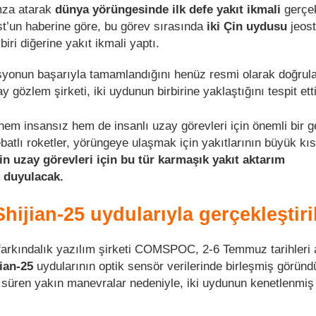
imza atarak
dünya yörüngesinde ilk defe yakıt ikmali
gerçek
t’un haberine göre, bu görev sırasında
iki Çin uydusu
jeost
iri diğerine yakıt ikmali yaptı.
asyonun başarıyla tamamlandığını henüz resmi olarak doğru
 gözlem şirketi, iki uydunun birbirine yaklaştığını tespit etti
, hem insansız hem de insanlı uzay görevleri için önemli bir 
batlı roketler, yörüngeye ulaşmak için yakıtlarının büyük kı
in uzay görevleri için bu tür karmaşık yakıt aktarım
ç duyulacak.
Shijian-25 uydularıyla gerçekleştiri
arkındalık yazılım şirketi COMSPOC, 2-6 Temmuz tarihleri 
ian-25
uydularının optik sensör verilerinde birleşmiş görün
 süren yakın manevralar nedeniyle, iki uydunun kenetlenmiş