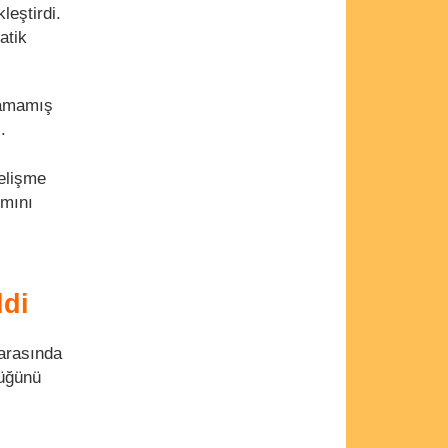
leştirdi.
atik
lamamış
.
gelişme
smını
ldi
arasında
düğünü