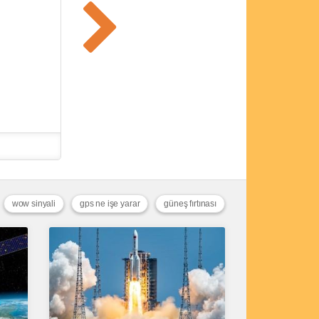
wow sinyali
gps ne işe yarar
güneş fırtınası