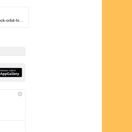
https://www.scmp.com/news/china/science/article/3318050/chinas-shijian-satellite-pair-appears-dock-orbit-historic-refuelling-mission?module=perpetual_scroll_0&pgtype=article