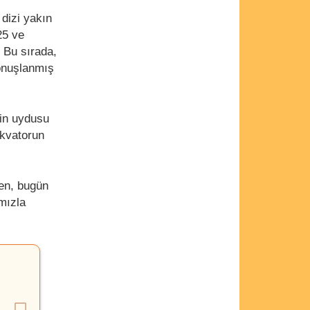
dizi yakın
25 ve
 Bu sırada,
onuşlanmış
Çin uydusu
ekvatorun
en, bugün
ımızla