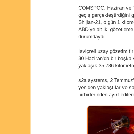
COMSPOC, Haziran ve Tem
geçiş gerçekleştirdiğini 
Shijian-21, o gün 1 kilo
ABD’ye ait iki gözetlem
durumdaydı.
İsviçreli uzay gözetim fi
30 Haziran’da bir başka 
yaklaşık 35.786 kilomet
s2a systems, 2 Temmuz’d
yeniden yaklaştılar ve sa
birbirlerinden ayırt edile