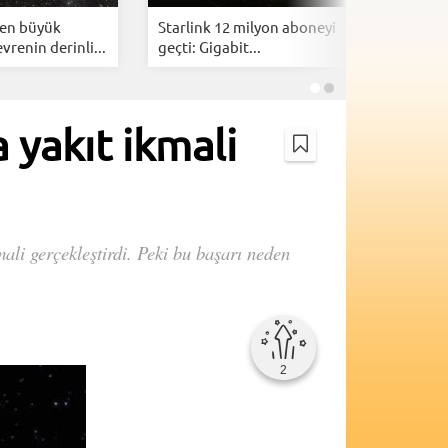
en büyük
Starlink 12 milyon aboneyi
SpaceX, S
vrenin derinli...
geçti: Gigabit...
yeniden f
 yakıt ikmali
mali gerçekleştirdi. Peki bu başarı neden
2