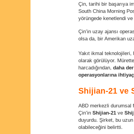
Çin, tarihi bir başarıya 
South China Morning Pos
yörüngede kenetlendi ve b
Çin’in uzay ajansı oper
olsa da, bir Amerikan uzay
Yakıt ikmal teknolojileri
olarak görülüyor. Mürette
harcadığından,
daha der
operasyonlarına ihtiya
Shijian-21 ve 
ABD merkezli durumsal f
Çin’in
Shijian-21
ve
Shij
duyurdu. Şirket, bu uzun
olabileceğini belirtti.