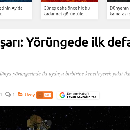
tinin Ay'da
Güneş daha önce hiç bu
Dünyanın 
...
kadar net görüntüle...
kamerası e
şarı: Yörüngede ilk defa
dünya yörüngesinde iki uyduyu birbirine kenetleyerek yakıt ik
DonanımHaber’i
1
1
Uzay
609
+
Favori Kaynağın Yap