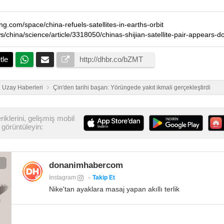
ing.com/space/china-refuels-satellites-in-earths-orbit
tle
Uzay Haberleri
Çin'den tarihi başarı: Yörüngede yakıt ikmali gerçekleştirdi
iklerini, gelişmiş mobil
görüntüleyin:
donanimhabercom
Instagram
Takip Et
Nike'tan ayaklara masaj yapan akıllı terlik