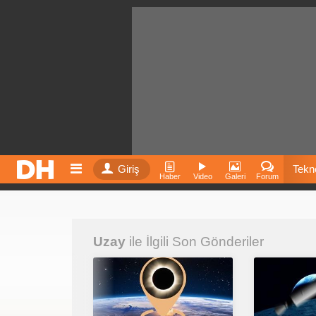
Giriş
Tekno
Haber
Video
Galeri
Forum
Film
Uzay
ile İlgili Son Gönderiler
Fiyatla
İnst