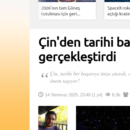
vidia uzayda
2026'nın tam Güneş
SpaceX roke
ri...
tutulması için geri...
açtığı krater
Çin'den tarihi ba
gerçekleştirdi
Çin, tarihi bir başarıya imza atarak, 
önem taşıyor?
14 Temmuz 2025, 23:40
(1 yıl)
8,3b