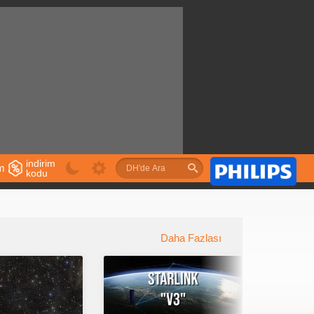
indirim
im
kodu
u
Daha Fazlası