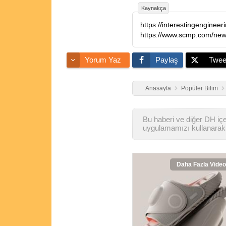
Kaynakça
https://interestingengineer
Yorum Yaz
Paylaş
Twee
Anasayfa
Popüler Bilim
Bu haberi ve diğer DH içer
uygulamamızı kullanarak 
Daha Fazla Video