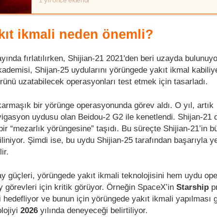
1 yıl önce eklendi
ıt ikmali neden önemli?
ayında fırlatılırken, Shijian-21 2021'den beri uzayda bulunuy
ademisi, Shijan-25 uydularını yörüngede yakıt ikmal kabiliye
rünü uzatabilecek operasyonları test etmek için tasarladı.
 karmaşık bir yörünge operasyonunda görev aldı. O yıl, artık
vigasyon uydusu olan Beidou-2 G2 ile kenetlendi. Shijan-21
r “mezarlık yörüngesine” taşıdı. Bu süreçte Shijian-21’in b
biliniyor. Şimdi ise, bu uydu Shijian-25 tarafından başarıyla y
ir.
 güçleri, yörüngede yakıt ikmali teknolojisini hem uydu ope
 görevleri için kritik görüyor. Örneğin SpaceX’in
Starship
p
hedefliyor ve bunun için yörüngede yakıt ikmali yapılması g
lojiyi
2026
yılında deneyeceği belirtiliyor.