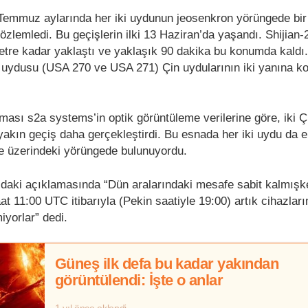
muz aylarında her iki uydunun jeosenkron yörüngede bir 
gözlemledi. Bu geçişlerin ilki 13 Haziran’da yaşandı. Shijian-
metre kadar yaklaştı ve yaklaşık 90 dakika bu konumda kaldı.
e uydusu (USA 270 ve USA 271) Çin uydularının iki yanına k
rması s2a systems’in optik görüntüleme verilerine göre, iki 
yakın geçiş daha gerçekleştirdi. Bu esnada her iki uydu da 
re üzerindeki yörüngede bulunuyordu.
aki açıklamasında “Dün aralarındaki mesafe sabit kalmışk
at 11:00 UTC itibarıyla (Pekin saatiyle 19:00) artık cihazlar
miyorlar” dedi.
Güneş ilk defa bu kadar yakından
görüntülendi: İşte o anlar