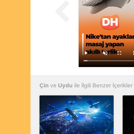
Çin
ve
Uydu
ile İlgili Benzer İçerikler