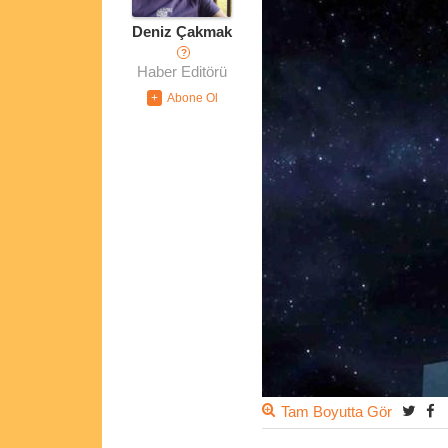
Deniz Çakmak
?
Haber Editörü
Tam Boyutta Gör