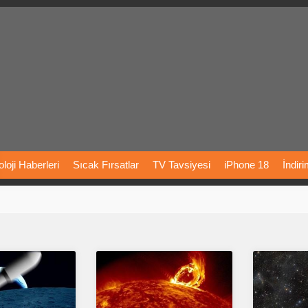
loji
Haberleri
Sıcak
Fırsatlar
TV
Tavsiyesi
iPhone
18
İndir
Önerileri
Türkiye
Araba
Fiyatları
Yapay
Zeka
Şarj
İstasyon
rı
Vizyondaki
Filmler
Bitcoin
Dizi
Önerileri
Telefon
Önerileri
agram
Dondurma
İnstagram
Çöktü
Mü