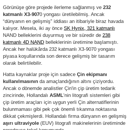
Görünüşe göre projede ilerleme sağlanmış ve
232
katmanlı X3-907
0 yongası üretilebilmiş. Ancak
“dünyanın en gelişmiş” iddiası an itibariyle biraz havada
kalıyor. Mesela, iki ay önce
SK Hynix, 321 katmanlı
NAND belleklerini duyurmuş ve bir süredir de
238
katmanlı 4D NAND
belleklerinin üretimine başlamıştı.
Ancak her halükârda 232 katmanlı X3-9070 yongası
piyasa koşullarında son derece gelişmiş bir tasarım
olarak belirtilebilir.
Hatta kaynaklar proje için sadece
Çin ekipmanı
kullanılmasının
da amaçlandığının altını çiziyordu.
Ancak o dönemde analistler Çin'in çip üretim tedarik
zincirinde, Hollandalı
ASML
’nin litografi sistemleri gibi
çip üretim araçları için uygun yerli Çin alternatiflerinin
bulunmaması gibi pek çok önemli tıkanma noktasına
dikkat çekmişlerdi. Hollandalı firma dünyanın en gelişmiş
aşırı ultraviyole
(EUV) litografi makinelerinin üretiminde