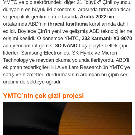
YMTC ve çip sektöründeki diğer 21 "büyük" Çinli oyuncu,
dünyanın en büyük iki ekonomisi arasında tırmanan ticari
ve jeopolitik gerilimlerin ortasında
Aralık 2022
'nin
ortalarında ABD’nin
ihracat kısıtlama
kurallarında dahil
edildi. Böylece Çin’in yeni ve gelişmiş ABD teknolojilerine
erişimi kesildi. O dönemde YMTC,
232 katmanlı X3-9070
adlı yeni amiral gemisi
3D NAND
flaş çipiyle bellek çipi
liderleri Samsung Electronics, SK Hynix ve Micron
Technology'ye meydan okuma yolunda ilerliyordu. ABD'li
ekipman tedarikçileri KLA ve Lam Research'ün YMTC'ye
satış ve hizmetleri durdurmasının ardından bu çipin seri
üretimi de sekteye uğradı.
YMTC’nin çok gizli projesi