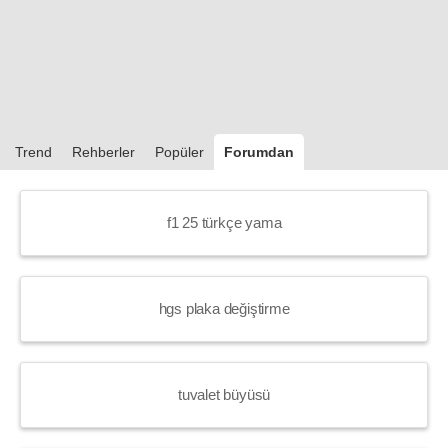
Trend
Rehberler
Popüler
Forumdan
f1 25 türkçe yama
hgs plaka değiştirme
tuvalet büyüsü