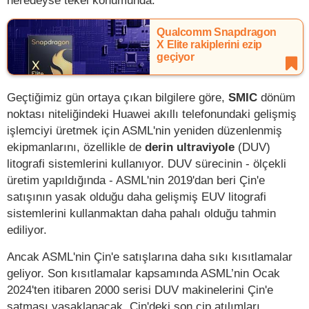
neredeyse tekel konumunda.
Qualcomm Snapdragon
X Elite rakiplerini ezip
geçiyor
Geçtiğimiz gün ortaya çıkan bilgilere göre,
SMIC
dönüm
noktası niteliğindeki Huawei akıllı telefonundaki gelişmiş
işlemciyi üretmek için ASML'nin yeniden düzenlenmiş
ekipmanlarını, özellikle de
derin ultraviyole
(DUV)
litografi sistemlerini kullanıyor. DUV sürecinin - ölçekli
üretim yapıldığında - ASML'nin 2019'dan beri Çin'e
satışının yasak olduğu daha gelişmiş EUV litografi
sistemlerini kullanmaktan daha pahalı olduğu tahmin
ediliyor.
Ancak ASML'nin Çin'e satışlarına daha sıkı kısıtlamalar
geliyor. Son kısıtlamalar kapsamında ASML’nin Ocak
2024'ten itibaren 2000 serisi DUV makinelerini Çin'e
satması yasaklanacak. Çin'deki son çip atılımları,