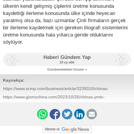
ülkenin kendi gelişmiş çiplerini üretme konusunda
kaydettiği ilerleme konusunda ülke içinde heyecan
yaratmış olsa da, bazı uzmanlar Çinli firmaların gerçek
bir ilerleme kaydetmek için gereken litografi sistemlerini
üretme konusunda hala yıllarca geride olduklarını
söylüyor.
Haberi Gündem Yap
10 oy aldı
Gündemdekileri Göster >
Kaynakça:
https://www.scmp.com/business/article/3239310/chinas-
ymtc-makes-worlds-most-advanced-memory-chip-
https://www.gizmochina.com/2023/10/26/chinas-ymtc-
surprise-technology-leap-techinsights-report
advanced-3d-nand-memory-chip/
Abone ol