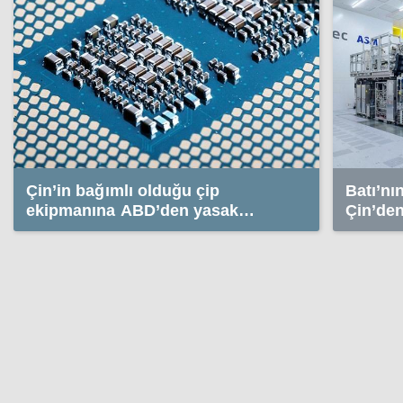
Çin’in bağımlı olduğu çip
Batı’nı
ekipmanına ABD’den yasak
Çin’den
geliyor