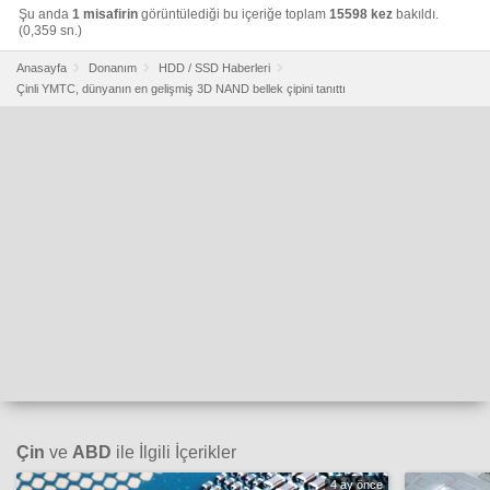
Şu anda
1 misafirin
görüntülediği bu içeriğe toplam
15598 kez
bakıldı.
(0,359 sn.)
Anasayfa
Donanım
HDD / SSD Haberleri
Çinli YMTC, dünyanın en gelişmiş 3D NAND bellek çipini tanıttı
Çin
ve
ABD
ile İlgili İçerikler
4 ay önce