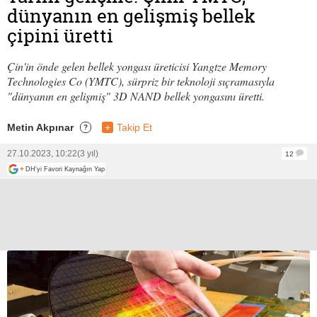
dünyanın en gelişmiş bellek
çipini üretti
Çin'in önde gelen bellek yongası üreticisi Yangtze Memory
Technologies Co (YMTC), sürpriz bir teknoloji sıçramasıyla
"dünyanın en gelişmiş" 3D NAND bellek yongasını üretti.
Metin Akpınar
+
Takip Et
?
27.10.2023, 10:22
(3 yıl)
12
+
DH'yi Favori Kaynağın Yap