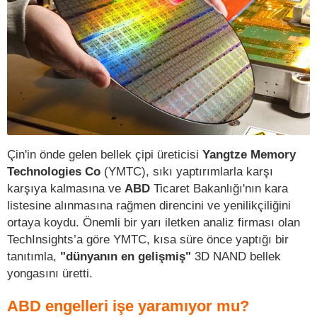
Çin'in önde gelen bellek çipi üreticisi
Yangtze Memory
Technologies Co
(YMTC), sıkı yaptırımlarla karşı
karşıya kalmasına ve
ABD
Ticaret Bakanlığı'nın kara
listesine alınmasına rağmen direncini ve yenilikçiliğini
ortaya koydu. Önemli bir yarı iletken analiz firması olan
TechInsights’a göre YMTC, kısa süre önce yaptığı bir
tanıtımla,
"dünyanın en gelişmiş"
3D NAND bellek
yongasını üretti.
ABD engelleri işe yaramıyor mu?