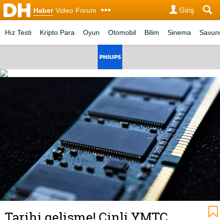
Giriş
Haber
Video
Forum
Hız Testi
Kripto Para
Oyun
Otomobil
Bilim
Sinema
Savu
Tarihi gelişme! Çinli YMTC,