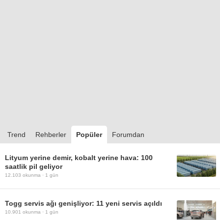
Trend
Rehberler
Popüler
Forumdan
Lityum yerine demir, kobalt yerine hava: 100
saatlik pil geliyor
12.103
okunma ·
1 gün
Togg servis ağı genişliyor: 11 yeni servis açıldı
10.901
okunma ·
1 gün