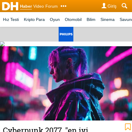
Giriş
Haber
Video
Forum
Hız Testi
Kripto Para
Oyun
Otomobil
Bilim
Sinema
Savu
Cyberpunk 2077, "en iyi