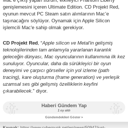
genişlemesini içeren Ultimate Edition. CD Projekt Red,
oyunun mevcut PC Steam satın alımlarının Mac’e
taşınacağını söylüyor. Oynamak için Apple Silicon
işlemcili Mac'e sahip olmak gerekiyor.
CD Projekt Red
, “
Apple silicon ve Metal'in gelişmiş
teknolojilerinden tam anlamıyla yararlanan karanlık
geleceğin dünyası, Mac oyuncularının kullanımına ilk kez
sunuluyor. Oyuncular, daha da sürükleyici bir oyun
deneyimi ve çarpıcı görseller için yol izleme (path
tracing), kare oluşturma (frame generation) ve yerleşik
uzamsal ses gibi gelişmiş özelliklerin keyfini
çıkarabilecek.
” diyor.
Haberi Gündem Yap
1 oy aldı
Gündemdekileri Göster >
Kaynak:
https://www.cyberpunk.net/en/news/50947/just-