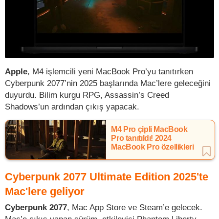
Apple
, M4 işlemcili yeni MacBook Pro’yu tanıtırken
Cyberpunk 2077’nin 2025 başlarında Mac’lere geleceğini
duyurdu. Bilim kurgu RPG, Assassin’s Creed
Shadows’un ardından çıkış yapacak.
M4 Pro çipli MacBook
Pro tanıtıldı! 2024
MacBook Pro özellikleri
Cyberpunk 2077 Ultimate Edition 2025'te
Mac'lere geliyor
Cyberpunk 2077
, Mac App Store ve Steam’e gelecek.
Mac’e çıkış yapan sürüm, etkileyici Phantom Liberty