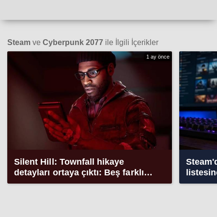
Steam
ve
Cyberpunk 2077
ile İlgili İçerikler
1 ay önce
Silent Hill: Townfall hikaye
Steam'd
detayları ortaya çıktı: Beş farklı
listesi
son hazırlandı