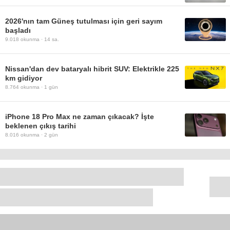
2026'nın tam Güneş tutulması için geri sayım
başladı
9.018
okunma ·
14 sa.
Nissan'dan dev bataryalı hibrit SUV: Elektrikle 225
km gidiyor
8.764
okunma ·
1 gün
iPhone 18 Pro Max ne zaman çıkacak? İşte
beklenen çıkış tarihi
8.016
okunma ·
2 gün