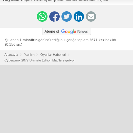
announced-cyberpunk-2077-ultimate-edition-coming-to-
mac
Abone ol
Şu anda
1 misafirin
görüntülediği bu içeriğe toplam
3671 kez
bakıldı.
(0,156 sn.)
Anasayfa
Yazılım
Oyunlar Haberleri
Cyberpunk 2077 Ultimate Edition Mac'lere geliyor