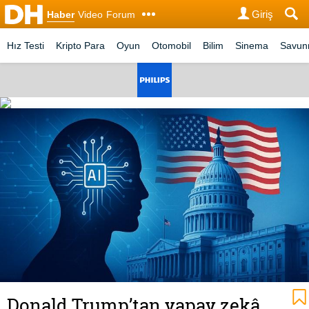
Giriş
Haber
Video
Forum
Hız Testi
Kripto Para
Oyun
Otomobil
Bilim
Sinema
Savu
Donald Trump’tan yapay zekâ