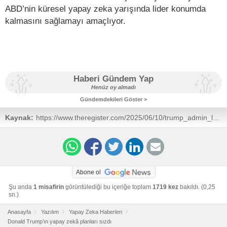
ABD’nin küresel yapay zeka yarışında lider konumda
kalmasını sağlamayı amaçlıyor.
Haberi Gündem Yap
Henüz oy almadı
Gündemdekileri Göster >
Kaynak:
https://www.theregister.com/2025/06/10/trump_admin_leak_government_ai_plans/
Abone ol
Şu anda
1 misafirin
görüntülediği bu içeriğe toplam
1719 kez
bakıldı. (0,25
sn.)
Anasayfa
Yazılım
Yapay Zeka Haberleri
Donald Trump’ın yapay zekâ planları sızdı