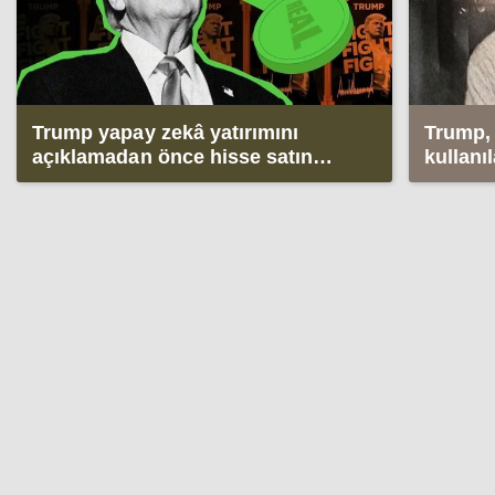
Trump yapay zekâ yatırımını
Trump,
açıklamadan önce hisse satın
kullanı
almış
açıklad