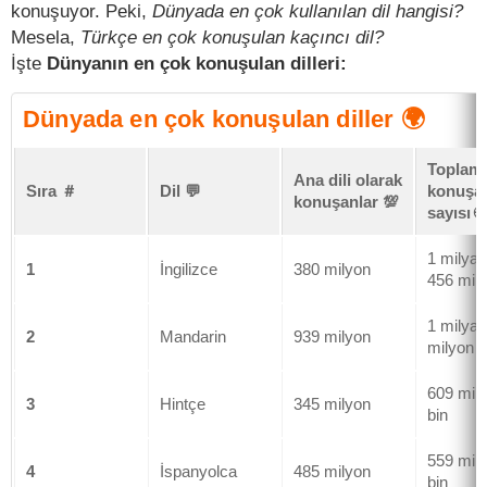
konuşuyor. Peki,
Dünyada en çok kullanılan dil hangisi?
Mesela,
Türkçe en çok konuşulan kaçıncı dil?
İşte
Dünyanın en çok konuşulan dilleri:
Dünyada en çok konuşulan diller 🌍
Toplam
Ana dili olarak
Sıra ＃
Dil 💬
konuşa
konuşanlar 💯
sayısı 🌐
1 milyar
1
İngilizce
380 milyon
456 mil
1 milyar
2
Mandarin
939 milyon
milyon
609 mil
3
Hintçe
345 milyon
bin
559 mil
4
İspanyolca
485 milyon
bin