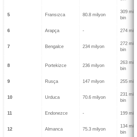
309 mil
5
Fransızca
80.8 milyon
bin
6
Arapça
-
274 mil
272 mil
7
Bengalce
234 milyon
bin
263 mil
8
Portekizce
236 milyon
bin
9
Rusça
147 milyon
255 mil
231 mil
10
Urduca
70.6 milyon
bin
11
Endonezce
-
199 mil
134 mil
12
Almanca
75.3 milyon
bin