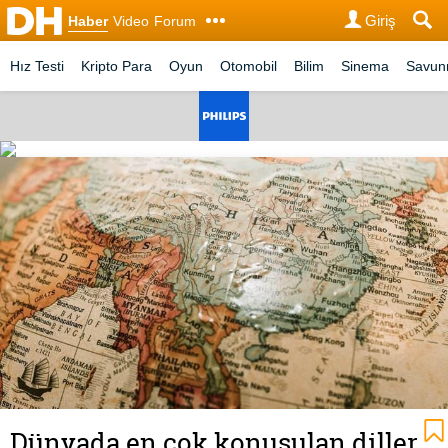
Giriş
Haber
Video
Forum
Hız Testi
Kripto Para
Oyun
Otomobil
Bilim
Sinema
Savu
Dünyada en çok konuşulan diller