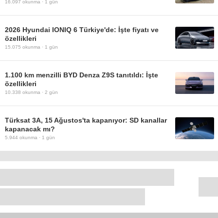
16.097
okunma ·
1 gün
2026 Hyundai IONIQ 6 Türkiye'de: İşte fiyatı ve
özellikleri
15.075
okunma ·
1 gün
1.100 km menzilli BYD Denza Z9S tanıtıldı: İşte
özellikleri
10.338
okunma ·
2 gün
Türksat 3A, 15 Ağustos'ta kapanıyor: SD kanallar
kapanacak mı?
5.944
okunma ·
1 gün