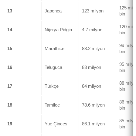
125 mil
13
Japonca
123 milyon
bin
120 mil
14
Nijerya Pidgin
4.7 milyon
bin
99 mily
15
Marathice
83.2 milyon
bin
95 mily
16
Teluguca
83 milyon
bin
88 mily
17
Türkçe
84 milyon
bin
86 mily
18
Tamilce
78.6 milyon
bin
85 mily
19
Yue Çincesi
86.1 milyon
bin