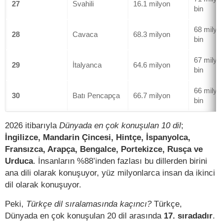
27
Svahili
16.1 milyon
bin
68 mily
28
Cavaca
68.3 milyon
bin
67 mily
29
İtalyanca
64.6 milyon
bin
66 mily
30
Batı Pencapça
66.7 milyon
bin
2026 itibarıyla
Dünyada en çok konuşulan 10 dil
;
İngilizce, Mandarin Çincesi, Hintçe, İspanyolca,
Fransızca, Arapça, Bengalce, Portekizce, Rusça ve
Urduca
. İnsanların %88’inden fazlası bu dillerden birini
ana dili olarak konuşuyor, yüz milyonlarca insan da ikinci
dil olarak konuşuyor.
Peki,
Türkçe dil sıralamasında kaçıncı?
Türkçe,
Dünyada en çok konuşulan 20 dil arasında
17. sıradadır
.