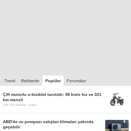
Trend
Rehberler
Popüler
Forumdan
Çift motorlu e-bisiklet tanıtıldı: 98 km/s hız ve 321
km menzil
144.179
okunma ·
2 gün
ABD'de ısı pompası satışları klimaları yakında
geçebilir