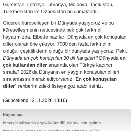
Gürcistan, Letonya, Litvanya, Moldova, Tacikistan,
Türkmenistan ve Özbekistan bulunmaktadır.
Giderek küreselleşen bir Dünyada yaşıyoruz ve bu
küreselleşmenin neticesinde pek çok farklı dil
hayatımızda. Elbette bazıları Dünyada en çok konuşulan
diller olarak öne çıkıyor. 7000’den fazla farklı dilin
olduğu, çeşitliliklerin olduğu bir dünyada yaşıyoruz. Peki,
Dünyada en çok konuşulan 30 dil hangileri?
Dünyada
en
çok kullanılan diler
arasında olan Türkçe kaçıncı
sırada? 2026'da Dünyanın en yaygın konuşulan dilleri
sıralamasını merak ediyorsanız “
En çok konuşulan
diller
” rehberimizdeki listeye göz atabilirsiniz.
(Güncellendi:
21.1.2026 13:16
)
Kaynakça:
https://tr.wikipedia.org/wiki/Anadili_olarak_konuşulma_sayılarına_göre_diller_listesi
https://www.ethnologue.com/insights/ethnologue200/