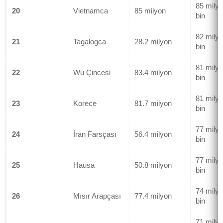
85 mily
20
Vietnamca
85 milyon
bin
82 mily
21
Tagalogca
28.2 milyon
bin
81 mily
22
Wu Çincesi
83.4 milyon
bin
81 mily
23
Korece
81.7 milyon
bin
77 mily
24
İran Farsçası
56.4 milyon
bin
77 mily
25
Hausa
50.8 milyon
bin
74 mily
26
Mısır Arapçası
77.4 milyon
bin
71 mily