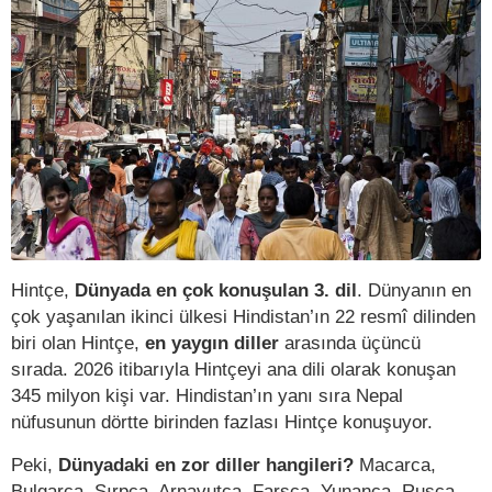
Hintçe,
Dünyada en çok konuşulan 3. dil
. Dünyanın en
çok yaşanılan ikinci ülkesi Hindistan’ın 22 resmî dilinden
biri olan Hintçe,
en yaygın diller
arasında üçüncü
sırada. 2026 itibarıyla Hintçeyi ana dili olarak konuşan
345 milyon kişi var. Hindistan’ın yanı sıra Nepal
nüfusunun dörtte birinden fazlası Hintçe konuşuyor.
Peki,
Dünyadaki en zor diller hangileri?
Macarca,
Bulgarca, Sırpça, Arnavutça, Farsça, Yunanca, Rusça,