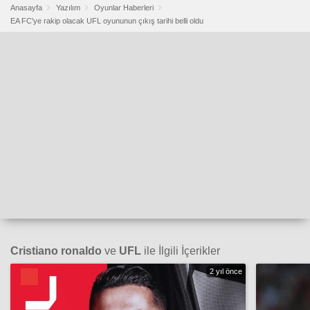
Anasayfa
Yazılım
Oyunlar Haberleri
EA FC'ye rakip olacak UFL oyununun çıkış tarihi belli oldu
Cristiano ronaldo
ve
UFL
ile İlgili İçerikler
2 yıl önce