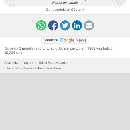
Henüz oy almadı
Gündemdekileri Göster >
Abone ol
Şu anda
1 misafirin
görüntülediği bu içeriğe toplam
7963 kez
bakıldı.
(0,234 sn.)
Anasayfa
Yaşam
Kripto Para Haberleri
Ethereum’un değeri PayPal’ı geride bıraktı