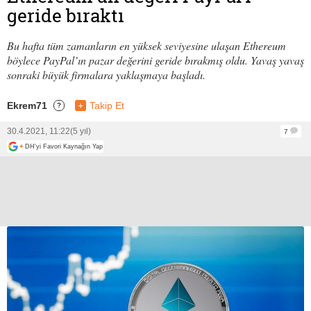
geride bıraktı
Bu hafta tüm zamanların en yüksek seviyesine ulaşan Ethereum
böylece PayPal’ın pazar değerini geride bırakmış oldu. Yavaş yavaş
sonraki büyük firmalara yaklaşmaya başladı.
Ekrem71
+
Takip Et
?
30.4.2021, 11:22
(5 yıl)
7
+
DH'yi Favori Kaynağın Yap