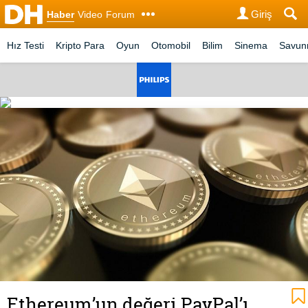
Giriş
Haber
Video
Forum
Hız Testi
Kripto Para
Oyun
Otomobil
Bilim
Sinema
Savu
Ethereum’un değeri PayPal’ı