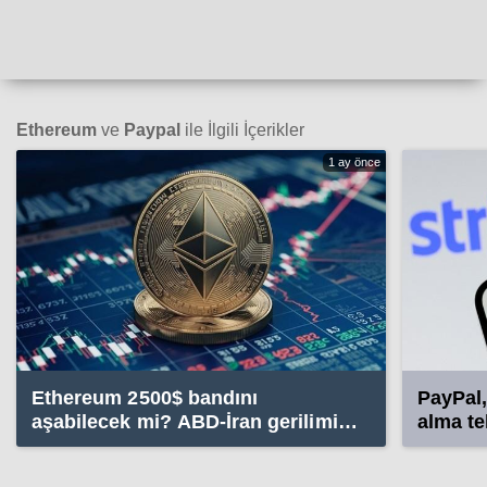
Ethereum
ve
Paypal
ile İlgili İçerikler
1 ay önce
Ethereum 2500$ bandını
PayPal,
aşabilecek mi? ABD-İran gerilimi
alma te
tedirgin ediyor