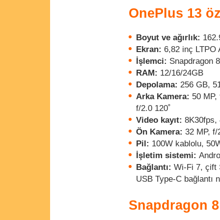
OnePlus 13 öze
Boyut ve ağırlık:
162.
Ekran:
6,82 inç LTPO 
İşlemci:
Snapdragon 8 
RAM:
12/16/24GB
Depolama:
256 GB, 5
Arka Kamera:
50 MP, f
f/2.0 120˚
Video kayıt:
8K30fps, 
Ön Kamera:
32 MP, f/
Pil:
100W kablolu, 50
İşletim sistemi:
Andro
Bağlantı:
Wi-Fi 7, çif
USB Type-C bağlantı n
Snapdragon 8 