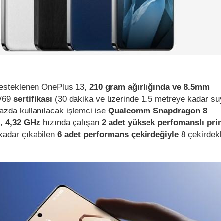
desteklenen OnePlus 13,
210 gram ağırlığında ve 8.5mm
8/69
sertifikası
(30 dakika ve üzerinde 1.5 metreye kadar su
ihazda kullanılacak işlemci ise
Qualcomm Snapdragon 8
e,
4,32 GHz
hızında çalışan
2 adet yüksek perfomanslı pr
 kadar çıkabilen
6 adet performans çekirdeğiyle
8 çekirdekl