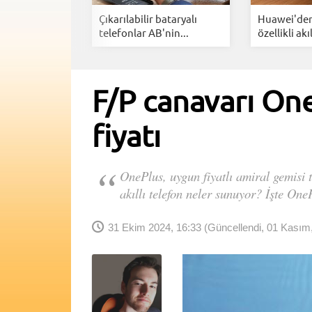
e etkinliğine
Çıkarılabilir bataryalı
Huawei'den
..
telefonlar AB'nin...
özellikli akıl
F/P canavarı OneP
fiyatı
OnePlus, uygun fiyatlı amiral gemisi
akıllı telefon neler sunuyor? İşte OneP
31 Ekim 2024, 16:33
(Güncellendi, 01 Kasım,