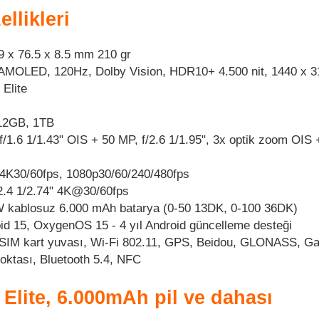
llikleri
9 x 76.5 x 8.5 mm 210 gr
AMOLED, 120Hz, Dolby Vision, HDR10+ 4.500 nit, 1440 x 3
Elite
12GB, 1TB
/1.6 1/1.43" OIS + 50 MP, f/2.6 1/1.95", 3x optik zoom OIS
4K30/60fps, 1080p30/60/240/480fps
2.4 1/2.74" 4K@30/60fps
W kablosuz 6.000 mAh batarya (0-50 13DK, 0-100 36DK)
id 15, OxygenOS 15 - 4 yıl Android güncelleme desteği
t SIM kart yuvası, Wi-Fi 802.11, GPS, Beidou, GLONASS, Ga
oktası, Bluetooth 5.4, NFC
Elite, 6.000mAh pil ve dahası