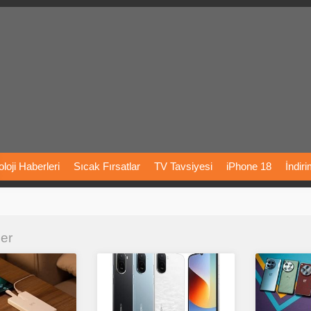
loji
Haberleri
Sıcak
Fırsatlar
TV
Tavsiyesi
iPhone
18
İndir
Önerileri
Türkiye
Araba
Fiyatları
Yapay
Zeka
Şarj
İstasyon
ler
rı
Vizyondaki
Filmler
Bitcoin
Dizi
Önerileri
Telefon
Önerileri
agram
Dondurma
İnstagram
Çöktü
Mü