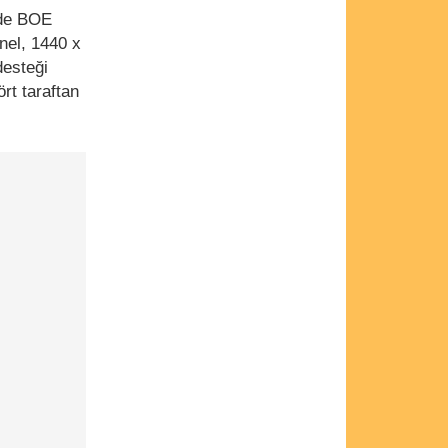
nde BOE
nel, 1440 x
desteği
rt taraftan