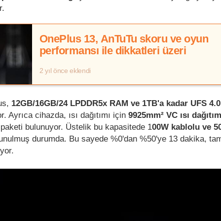
r.
OnePlus 13, AnTuTu skoru ve oyun
performansı ile dikkatleri üzeri
2 yıl önce eklendi
us,
12GB/16GB/24 LPDDR5x RAM ve 1TB'a kadar UFS 4.0
r. Ayrıca cihazda, ısı dağıtımı için
9925mm² VC ısı dağıtı
 paketi bulunuyor. Üstelik bu kapasitede 1
00W kablolu ve 
nulmuş durumda. Bu sayede %0'dan %50'ye 13 dakika, ta
yor.