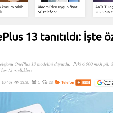
 konum takibi
Xiaomi'den uygun fiyatlı
AnTuTu aç
lı...
5G telefon:...
2026'nın e
lus 13 tanıtıldı: İşte öz
 telefonu OnePlus 13 modelini duyurdu. Peki 6.000 mAh pil, S
lus 13 özellikleri
Donanım
 10:46)
13,3b
1
23
Telefon
3483
+
Favori