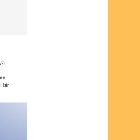
ya
ime
i bir