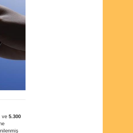
k ve
5.300
eme
nilenmiş