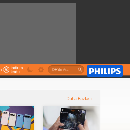
indirim
im
kodu
u
Daha Fazlası