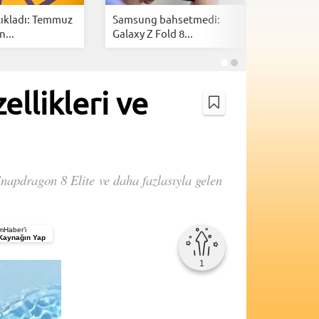
ıkladı: Temmuz
Samsung bahsetmedi:
iPhone 18
n...
Galaxy Z Fold 8...
zaman? İş
ellikleri ve
napdragon 8 Elite ve daha fazlasıyla gelen
Haber’i
 Kaynağın Yap
1