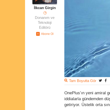
İlkcan Girgin
?
Donanım ve
Teknoloji
Editörü
Tam Boyutta Gör
OnePlus’ın yeni amiral g
iddialarla gündemden düş
getiriyor. Üstelik orta sın