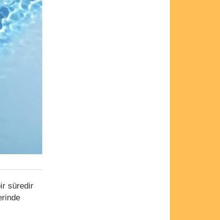
r süredir
erinde