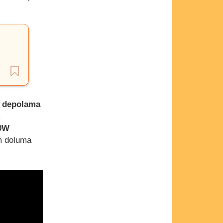
 depolama
m
50W
m doluma