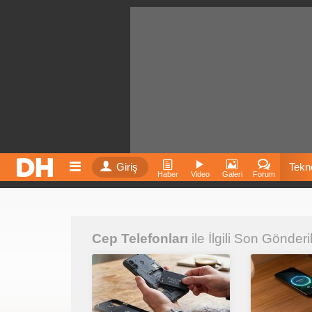
Giriş
Tekno
Haber
Video
Galeri
Forum
Film
Cep Telefonları
ile İlgili Son Gönderi
Fiyatla
İnst