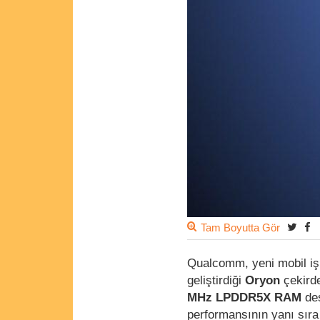
Tam Boyutta Gör
Qualcomm, yeni mobil iş
geliştirdiği
Oryon
çekird
MHz LPDDR5X RAM
des
performansının yanı sır