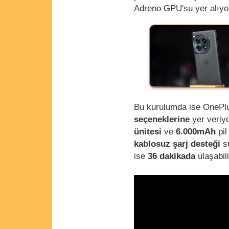
Adreno GPU'su yer alıyo
Bu kurulumda ise OnePl
seçeneklerine
yer veriyo
ünitesi
ve
6.000mAh
pil
kablosuz şarj desteği
su
ise
36 dakikada
ulaşabili