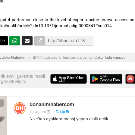
ir.
igitalhealth/article?id=10.1371/journal.pdig.0000341#sec014
tle
 Zeka Haberleri
GPT-4, göz sağlığı konusunda uzman doktorlarla yarışıyor
iklerini, gelişmiş mobil
görüntüleyin:
donanimhabercom
Instagram
Takip Et
Nike'tan ayaklara masaj yapan akıllı terlik