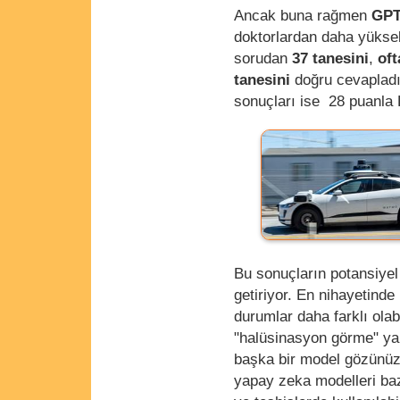
Ancak buna rağmen
GPT
doktorlardan daha yükse
sorudan
37 tanesini
,
oft
tanesini
doğru cevapladı
sonuçları ise 28 puanla 
Bu sonuçların potansiyel 
getiriyor. En nihayetind
durumlar daha farklı olab
"halüsinasyon görme" ya 
başka bir model gözünüzd
yapay zeka modelleri baz