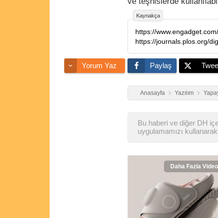
ve teşhislerde kullanılabil
Kaynakça
https://journals.plos.org/d
Yorum Yaz
Paylaş
Twee
Anasayfa
Yazılım
Yapay
Bu haberi ve diğer DH içer
uygulamamızı kullanarak 
Daha Fazla Video