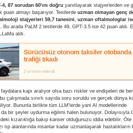
-4, 87 sorudan 60'ını doğru
yanıtlayarak stajyerlerden ve 
k puan almayı başarıyor. Testlerde
uzman olmayan
genç d
almoloji stajyerleri
59,7 tanesini
,
uzman oftalmologlar is
. Bu arada PaLM 2 testlerde 49, GPT-3.5 ise 42 puan aldı. 
LLaMa aldı.
Sürücüsüz otonom taksiler otobanda
trafiği tıkadı
2 yıl önce eklendi
faydalara kapı aralıyor olsa bazı riskler ve endişeleri de be
e bu çalışmada sınırlı sayıda soru soruldu ve gerçek dünya k
iliyor. Bununla birlikte tüm LLM’lerde yani AI modellerinde
da bir şeyler uydurma eğilimi halen bulunuyor. Dolayısıyla
eki kızarıklığa bakıp kanser olduğunuzu iddia edebilir. Öt
ı tıp alanlarında insanlar kadar uzmanlaşarak hastalıkların 