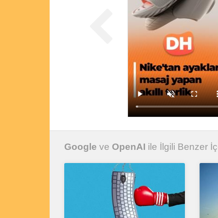
Google
ve
OpenAI
ile İlgili Benzer İç