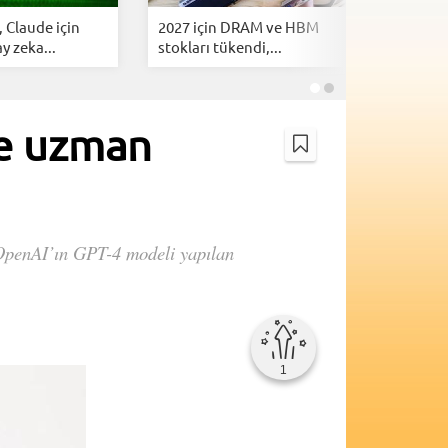
 Claude için
2027 için DRAM ve HBM
Google A
y zeka...
stokları tükendi,...
telefonl
de uzman
. OpenAI’ın GPT-4 modeli yapılan
1