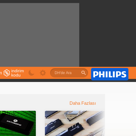
indirim
im
kodu
u
Daha Fazlası