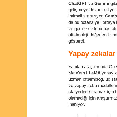
ChatGPT
ve
Gemini
gib
gelişmeye devam ediyor ve
ihtimalini artırıyor.
Cambr
da bu potansiyeli ortaya
ve görme sistemi hastalıkl
oftalmoloji değerlendir
gösterdi.
Yapay zekalar 
Yapılan araştırmada Ope
Meta'nın
LLaMA
yapay z
uzman oftalmolog, üç sta
ve yapay zeka modellerin
stajyerleri sınamak için 
olamadığı için araştırmac
inanıyor.