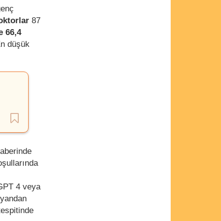
genç
oktorlar
87
e 66,4
En düşük
raberinde
oşullarında
 GPT 4 veya
e yandan
tespitinde