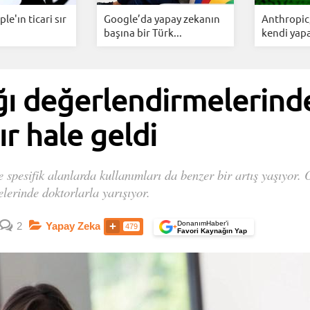
e'ın ticari sır
Google’da yapay zekanın
Anthropic,
başına bir Türk...
kendi yapa
ığı değerlendirmelerin
ır hale geldi
 spesifik alanlarda kullanımları da benzer bir artış yaşıyor
lerinde doktorlarla yarışıyor.
DonanımHaber’i
2
Yapay Zeka
479
+
Favori Kaynağın Yap