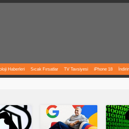
loji
Haberleri
Sıcak
Fırsatlar
TV
Tavsiyesi
iPhone
18
İndir
Önerileri
Türkiye
Araba
Fiyatları
Yapay
Zeka
Şarj
İstasyon
rı
Vizyondaki
Filmler
Bitcoin
Dizi
Önerileri
Telefon
Önerileri
agram
Dondurma
İnstagram
Çöktü
Mü