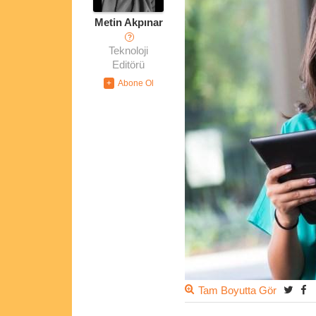
Metin Akpınar
?
Teknoloji
Editörü
Tam Boyutta Gör