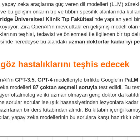
i yapay zeka araçlarına güç veren dil modelleri (LLM) sürekl
 bu gelişim onların tıp ve tıbbın spesifik alanlarında kulla
idge Üniversitesi Klinik Tıp Fakültesi
'nde yapılan yeni bi
 koyuyor. Zira OpenAI’ın mevcuttaki en gelişmiş modeli olan
arının teşhisi, tedavisi ve önlenmesi ile ilgilenen bir tıp dal
mesinde neredeyse bu alandaki
uzman doktorlar kadar iyi p
göz hastalıklarını teşhis edecek
nAI’ın
GPT-3.5, GPT-4
modelleriyle birlikte Google'ın
PaLM 
eka modelleri
87 çoktan seçmeli soruyla
test edildi. Bu tes
jyer oftalmolog ve iki uzman olmayan genç doktor da katıldı
e sorular sorular ise ışık hassasiyetinden lezyonlara kadar
hazırlanan bir ders kitabından alındı. Bu kitabın içeriği kamu
ılar, yapay zeka modellerinin bu sorulara karşı hazırlıklı ol