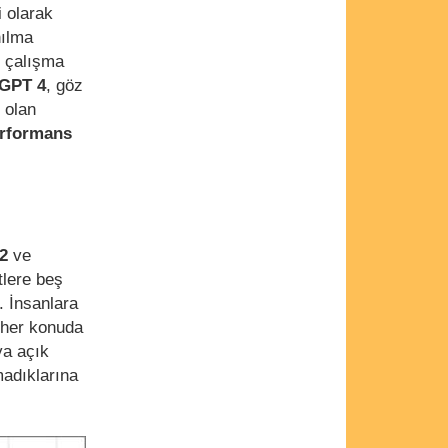
i olarak
nılma
r çalışma
GPT 4
, göz
ı olan
erformans
2
ve
tlere beş
. İnsanlara
 her konuda
ya açık
madıklarına