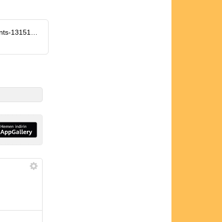
https://www.engadget.com/gpt-4-performed-close-to-the-level-of-expert-doctors-in-eye-assessments-131517436.html