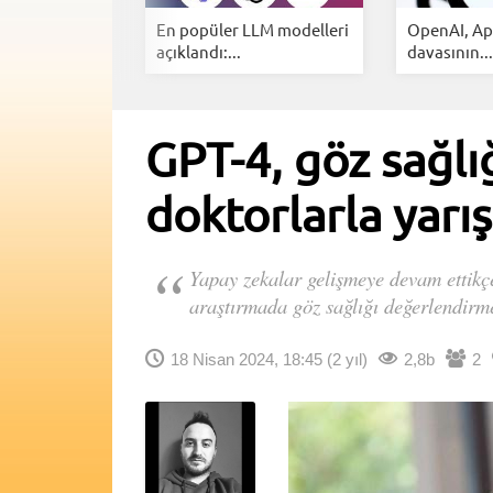
tarihi bellek
En popüler LLM modelleri
OpenAI, Appl
,...
açıklandı:...
davasının...
GPT-4, göz sağl
doktorlarla yarış
Yapay zekalar gelişmeye devam ettikçe
araştırmada göz sağlığı değerlendirme
18 Nisan 2024, 18:45
(2 yıl)
2,8b
2