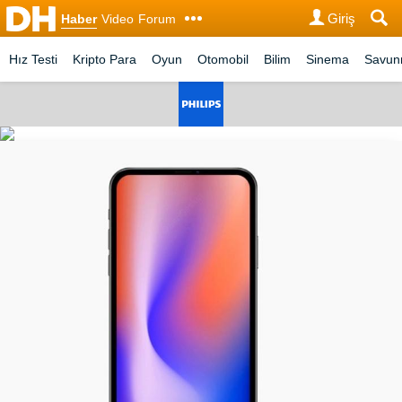
Giriş
Haber
Video
Forum
Hız Testi
Kripto Para
Oyun
Otomobil
Bilim
Sinema
Savu