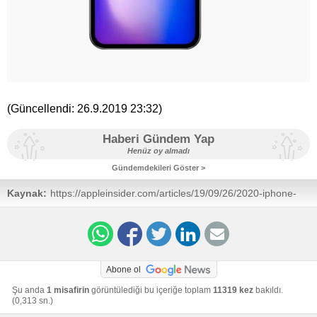
(Güncellendi:
26.9.2019 23:32
)
Haberi Gündem Yap
Henüz oy almadı
Gündemdekileri Göster >
Kaynak:
https://appleinsider.com/articles/19/09/26/2020-iphone-
could-kill-the-notch-by-moving-truedepth-to-the-bezel
Abone ol
Şu anda
1 misafirin
görüntülediği bu içeriğe toplam
11319 kez
bakıldı.
(0,313 sn.)