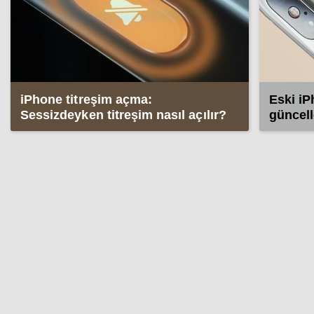
iPhone titreşim açma:
Eski iP
Sessizdeyken titreşim nasıl açılır?
güncell
kapatıld