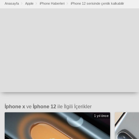
Anasayfa
Apple
iPhone Haberleri
iPhone 12 serisinde çentik kalkabilir
İphone x
ve
İphone 12
ile İlgili İçerikler
1 yıl önce