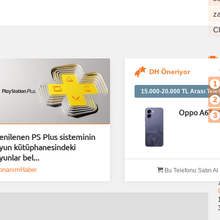
z
C
DH Öneriyor
1
15.000-20.000 TL Arası Telef
2
Oppo A6T 5
3
enilenen PS Plus sisteminin
yun kütüphanesindeki
yunlar bel...
onanımHaber
Bu Telefonu Satın Al