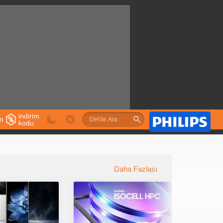
indirim
im
kodu
u
Daha Fazlası