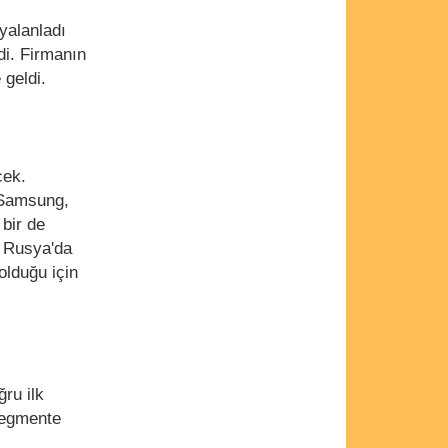
yalanladı
di. Firmanın
 geldi.
cek.
 Samsung,
 bir de
e Rusya'da
olduğu için
ru ilk
 segmente