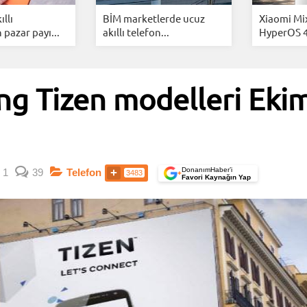
llı
BİM marketlerde ucuz
Xiaomi Mix
 pazar payı...
akıllı telefon...
HyperOS 4 s
ung Tizen modelleri Eki
DonanımHaber’i
1
39
Telefon
3483
+
Favori Kaynağın Yap