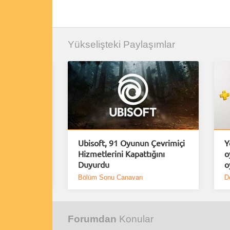
Yükselişteki Paylaşımlar
uiem için
Ubisoft, 91 Oyunun Çevrimiçi
Y
Demo
Hizmetlerini Kapattığını
o
Duyurdu
o
Bölüm Sonu Canavarı
D
Forumdan
Konular