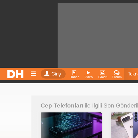
Giriş
Tekno
Haber
Video
Galeri
Forum
Film
Cep Telefonları
ile İlgili Son Gönderi
Fiyatla
İnst