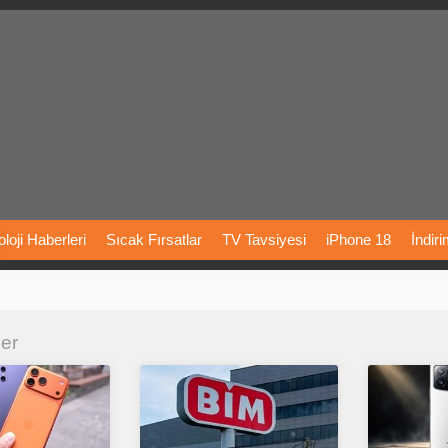
loji
Haberleri
Sıcak
Fırsatlar
TV
Tavsiyesi
iPhone
18
İndir
Önerileri
Türkiye
Araba
Fiyatları
Yapay
Zeka
Şarj
İstasyon
ler
rı
Vizyondaki
Filmler
Bitcoin
Dizi
Önerileri
Telefon
Önerileri
agram
Dondurma
İnstagram
Çöktü
Mü