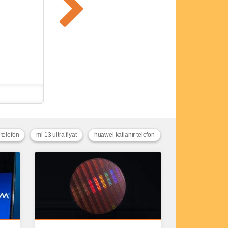
 telefon
mi 13 ultra fiyat
huawei katlanır telefon