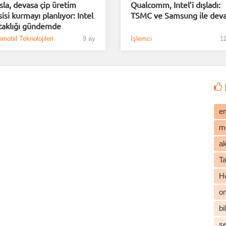
sla, devasa çip üretim
Qualcomm, Intel’i dışladı:
sisi kurmayı planlıyor: Intel
TSMC ve Samsung ile dev
taklığı gündemde
mobil Teknolojileri
9 ay
İşlemci
11
e
m
ak
T
He
o
b
s