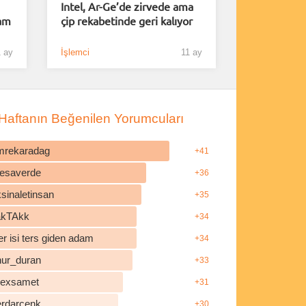
Intel, Ar-Ge’de zirvede ama
am
çip rekabetinde geri kalıyor
 ay
İşlemci
11 ay
Haftanın Beğenilen Yorumcuları
mrekaradag
+41
esaverde
+36
sinaletinsan
+35
akTAkk
+34
r isi ters giden adam
+34
nur_duran
+33
ilexsamet
+31
erdarcenk
+30