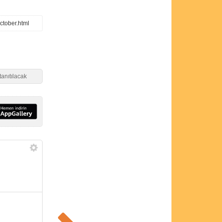
ctober.html
tanıtılacak