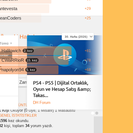
antevesta
+29
leanCoders
+25
Önceki Haftalar
Tümü
Halilowich
+81
2. kez
onlar
CWaRRioR
+78
15. kez
G
napolyon94
+68
5. kez
PS4 - PS5 | Dijital Ortaklık,
Playsta
Tüm Zamanların En İyi Yorumcuları
Oyun ve Hesap Satış &amp;
Fırsatla
Takas...
DH Forum
DH Foru
ANLIK GÖRÜNTÜLEMELER
1 Kişi
Okuyor (0 Üye, 1 Misafir)
1 Masaüstü
GENEL İSTATİSTİKLER
1596
kez okundu.
32
kişi, toplam
34
yorum yazdı.