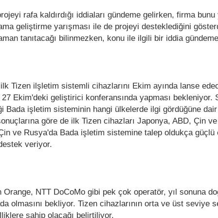
ojeyi rafa kaldırdığı iddiaları gündeme gelirken, firma bunu 
ama geliştirme yarışması ile de projeyi desteklediğini göster
zaman tanıtacağı bilinmezken, konu ile ilgili bir iddia gündeme
lk Tizen ilşletim sistemli cihazlarını Ekim ayında lanse ede
27 Ekim'deki geliştirici konferansında yapması bekleniyor.
ği Bada işletim sisteminin hangi ülkelerde ilgi gördüğüne dair
 sonuçlarına göre de ilk Tizen cihazları Japonya, ABD, Çin v
Çin ve Rusya'da Bada işletim sistemine talep oldukça güçlü 
destek veriyor.
an Orange, NTT DoCoMo gibi pek çok operatör, yıl sonuna doğ
ada olmasını bekliyor. Tizen cihazlarının orta ve üst seviye
liklere sahip olacağı belirtiliyor.