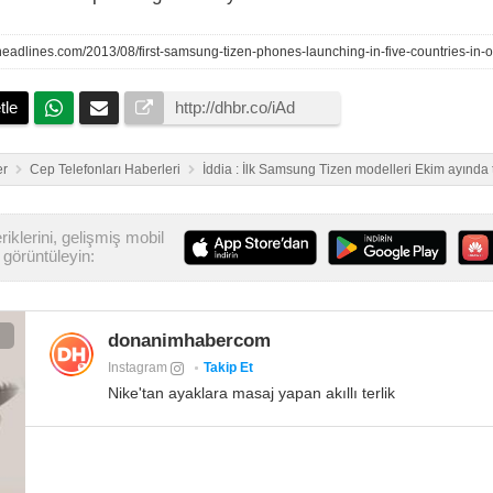
headlines.com/2013/08/first-samsung-tizen-phones-launching-in-five-countries-in-o
tle
er
Cep Telefonları Haberleri
İddia : İlk Samsung Tizen modelleri Ekim ayında 
iklerini, gelişmiş mobil
görüntüleyin:
donanimhabercom
Instagram
Takip Et
Nike'tan ayaklara masaj yapan akıllı terlik