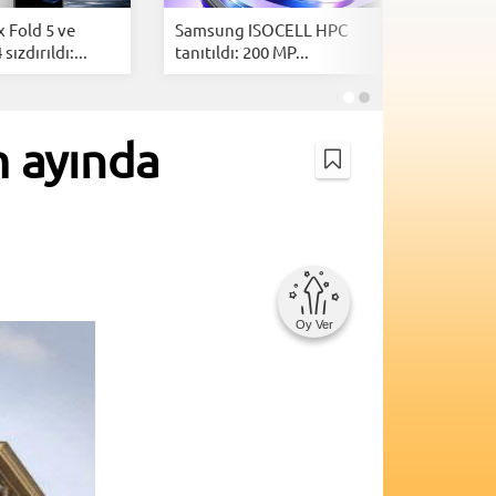
 Fold 5 ve
Samsung ISOCELL HPC
Samsung 
ızdırıldı:...
tanıtıldı: 200 MP...
& Flip 8 r
m ayında
Oy Ver