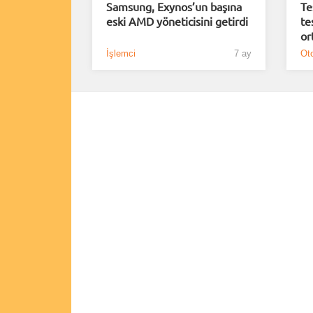
Samsung, Exynos’un başına
Te
eski AMD yöneticisini getirdi
te
or
İşlemci
7 ay
Oto