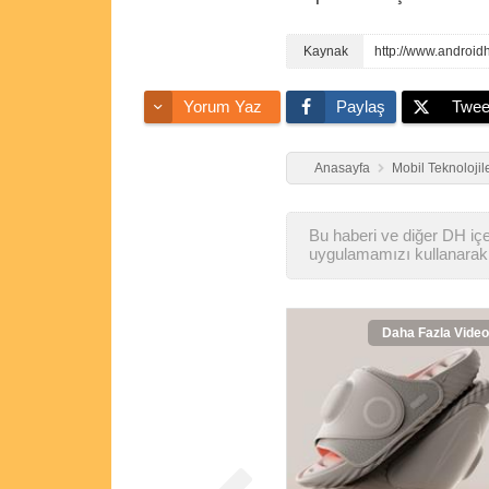
http://www.android
Yorum Yaz
Paylaş
Twee
Anasayfa
Mobil Teknolojil
Bu haberi ve diğer DH içer
uygulamamızı kullanarak 
Daha Fazla Video