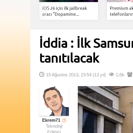
nlardan
iOS 26 için ilk jailbreak
Premium akı
lavyesi...
aracı "Dopamine...
telefonların
İddia : İlk Sams
tanıtılacak
15 Ağustos 2013, 23:54
(13 yıl)
1,6b
Ekrem71
?
Teknoloji
Editörü