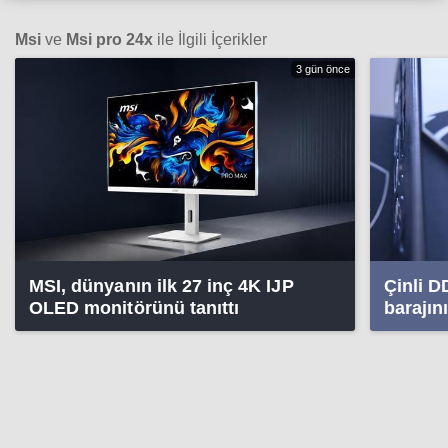
Msi
ve
Msi pro 24x
ile İlgili İçerikler
3 gün önce
MSI, dünyanın ilk 27 inç 4K IJP
Çinli D
OLED monitörünü tanıttı
barajını