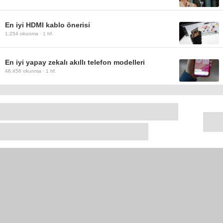
En iyi HDMI kablo önerisi
1.254
okunma ·
1 hf.
En iyi yapay zekalı akıllı telefon modelleri
46.456
okunma ·
1 hf.