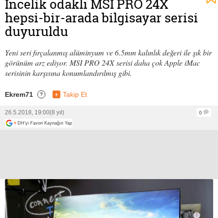
İncelik odaklı MSI PRO 24X
hepsi-bir-arada bilgisayar serisi
duyuruldu
Yeni seri fırçalanmış alüminyum ve 6.5mm kalınlık değeri ile şık bir
görünüm arz ediyor. MSI PRO 24X serisi daha çok Apple iMac
serisinin karşısına konumlandırılmış gibi.
Ekrem71
+
Takip Et
?
26.5.2018, 19:00
(8 yıl)
0
+
DH'yi Favori Kaynağın Yap