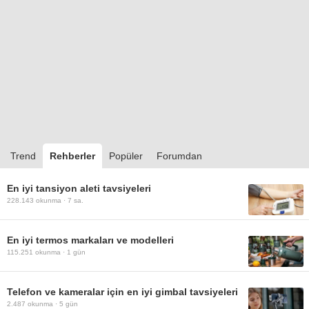
Trend
Rehberler
Popüler
Forumdan
En iyi tansiyon aleti tavsiyeleri
228.143
okunma ·
7 sa.
En iyi termos markaları ve modelleri
115.251
okunma ·
1 gün
Telefon ve kameralar için en iyi gimbal tavsiyeleri
2.487
okunma ·
5 gün