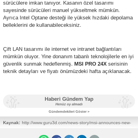
sürücülere imkan tanıyor. Kasanın özel tasarımı
sayesinde sürücüleri manuel yükseltmek mümkün.
Ayrıca Intel Optane desteği ile yüksek hızdaki depolama
belleklerini de kullanabileceksiniz.
Çift LAN tasarımı ile internet ve intranet bağlantıları
mümkün oluyor. Yine donanım tabanlı teknolojilerle en iyi
güvenlik sunmak hedeflenmiş.
MSI PRO 24X
serisinin
teknik detayları ve fiyatı önümüzdeki hafta açıklanacak.
Haberi Gündem Yap
Henüz oy almadı
Gündemdekileri Göster >
Kaynak:
http://www.guru3d.com/news-story/msi-announces-new-
all-in-one-pc-pro-24x-series-with-ultra-slim-design.html