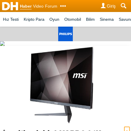
Giriş
Haber
Video
Forum
Hız Testi
Kripto Para
Oyun
Otomobil
Bilim
Sinema
Savu