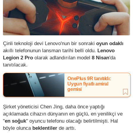
Çinli teknoloji devi Lenovo'nun bir sonraki
oyun odaklı
akıllı telefonunun lansman tarihi belli oldu.
Lenovo
Legion 2 Pro
olarak adlandırılan model
8 Nisan
'da
tanıtılacak.
OnePlus 9R tanıtıldı:
Uygun fiyatlı amiral
gemisi
Şirket yöneticisi Chen Jing, daha önce yaptığı
açıklamada cihazın dünyanın en güçlü, en yenilikçi ve
"
en soğuk
" oyuncu telefonu olacağı belirtilmişti. Hal
böyle olunca
beklentiler
de arttı.