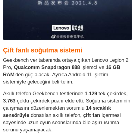
Çift fanlı soğutma sistemi
Geekbench veritabanında ortaya çıkan Lenovo Legion 2
Pro,
Qualcomm Snapdragon 888
işlemci ve
16 GB
RAM
'den güç alacak. Ayrıca Android 11 işletim
sistemiyle geleceğini belirtelim.
Akıllı telefon Geekbench testlerinde
1.129
tek çekirdek,
3.763
çoklu çekirdek puanı elde etti. Soğutma sisteminin
çalışmasını düzenlemekten sorumlu
14 sıcaklık
sensörüyle
donatılan akıllı telefon,
çift fan
içermesi
sayesinde uzun oyun seanslarında bile aşırı ısınma
sorunu yaşamayacak.