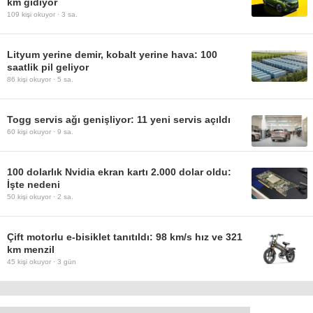
km gidiyor
109
kişi okuyor ·
3 sa.
Lityum yerine demir, kobalt yerine hava: 100
saatlik pil geliyor
86
kişi okuyor ·
5 sa.
Togg servis ağı genişliyor: 11 yeni servis açıldı
60
kişi okuyor ·
9 sa.
100 dolarlık Nvidia ekran kartı 2.000 dolar oldu:
İşte nedeni
50
kişi okuyor ·
2 sa.
Çift motorlu e-bisiklet tanıtıldı: 98 km/s hız ve 321
km menzil
45
kişi okuyor ·
3 gün