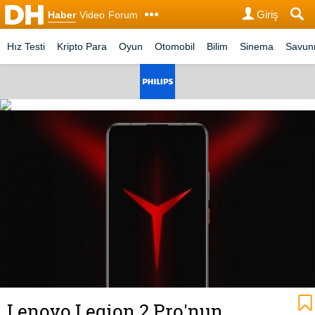
Giriş
Haber
Video
Forum
Hız Testi
Kripto Para
Oyun
Otomobil
Bilim
Sinema
Savu
Lenovo Legion 2 Pro'nun