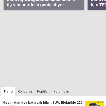
üç yeni modelle genişletiyor
İşte TF
klavyes
Trend
Rehberler
Popüler
Forumdan
Nissan'dan dev bataryalı hibrit SUV: Elektrikle 225