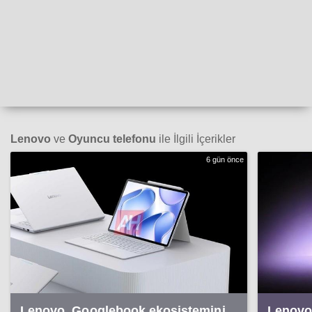
Lenovo
ve
Oyuncu telefonu
ile İlgili İçerikler
6 gün önce
Lenovo, Googlebook ekosistemini
Lenovo 