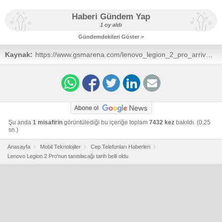
Haberi Gündem Yap
1 oy aldı
Gündemdekileri Göster >
Kaynak:
https://www.gsmarena.com/lenovo_legion_2_pro_arrival_offi
news-48343.php
Abone ol
Şu anda
1 misafirin
görüntülediği bu içeriğe toplam
7432 kez
bakıldı. (0,25
sn.)
Anasayfa
Mobil Teknolojiler
Cep Telefonları Haberleri
Lenovo Legion 2 Pro'nun tanıtılacağı tarih belli oldu