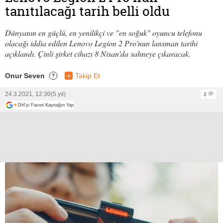
tanıtılacağı tarih belli oldu
Dünyanın en güçlü, en yenilikçi ve "en soğuk" oyuncu telefonu
olacağı iddia edilen Lenovo Legion 2 Pro'nun lansman tarihi
açıklandı. Çinli şirket cihazı 8 Nisan'da sahneye çıkaracak.
Onur Seven
+
Takip Et
?
24.3.2021, 12:30
(5 yıl)
2
+
DH'yi Favori Kaynağın Yap