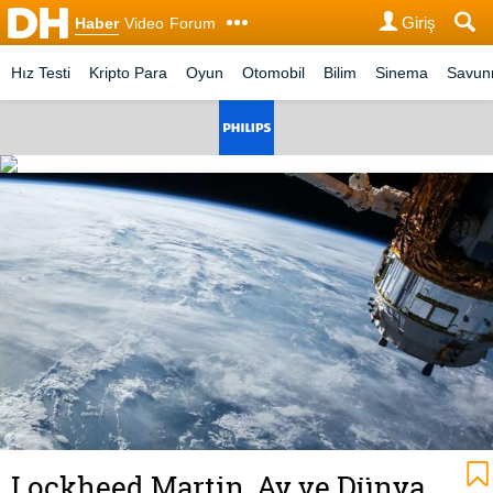
Giriş
Haber
Video
Forum
Hız Testi
Kripto Para
Oyun
Otomobil
Bilim
Sinema
Savu
Lockheed Martin, Ay ve Dünya