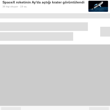
SpaceX roketinin Ay'da açtığı krater görüntülendi
36
kişi okuyor ·
19 sa.