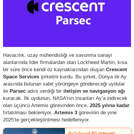
Havacılık, uzay mühendisliği ve savunma sanayi
alanlarında lider firmalardan olan Lockheed Martin, kısa
bir süre önce kendi öz kaynaklarından oluşan
Crescent
Space Services
şirketini kurdu. Bu şirket, Dünya ile Ay
arasında bulunan sabit yörüngeye göndereceği uydular
ile
Parsec
adını verdiği bir
iletişim ve navigasyon ağı
kuracak. İlk uydunun, NASA'nın insanları Ay’a indirecek
olan üçüncü Artemis görevinden önce,
2025 yılına kadar
fırlatılması bekleniyor.
Artemis 3
görevinin de yine
2025’te gerçekleştirilmesi hedefleniyor.
Ay’a bu yıl 4G internet