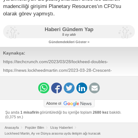
madenciliği girişimi Planetary Resources'ın CFO'su
olarak görev yapmıştı.
Haberi Gündem Yap
5 oy aldı
Gündemdekileri Göster >
Kaynakça:
https://techcrunch.com/2023/03/28/lockheed-doubles-
down-on-lunar-economy-bet-with-new-subsidiary-
https://news.lockheedmartin.com/2023-03-28-Crescent-
crescent-space-services/
Space-to-Deliver-Critical-Services-to-a-Growing-Lunar-
Economy
Abone ol
Şu anda
1 misafirin
görüntülediği bu içeriğe toplam
2680 kez
bakıldı.
(0,375 sn.)
Anasayfa
Popüler Bilim
Uzay Haberleri
Lockheed Martin, Ay ve Dünya arasına uydu iletişim ağı kuracak