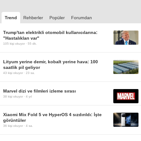
Trend
Rehberler
Popüler
Forumdan
Trump'tan elektrikli otomobil kullanıcılarına:
"Hastalıkları var"
105
kişi okuyor ·
55 dk.
Lityum yerine demir, kobalt yerine hava: 100
saatlik pil geliyor
43
kişi okuyor ·
23 sa.
Marvel dizi ve filmleri izleme sırası
38
kişi okuyor ·
4 yıl
Xiaomi Mix Fold 5 ve HyperOS 4 sızdırıldı: İşte
görüntüler
36
kişi okuyor ·
4 sa.