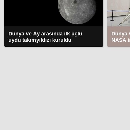
Dünya ve Ay arasında ilk üçlü
Dünya v
uydu takımyıldızı kuruldu
NASA im