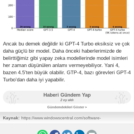
Ancak bu demek değildir ki GPT-4 Turbo eksiksiz ve çok
daha güçlü bir model. Daha önceki haberlerimizde de
belirttiğimiz gibi yapay zeka modellerinde model isimleri
her zaman düşünülen anlamı vermeyebiliyor. Yani 4,
bazen 4.5’ten büyük olabilir. GTP-4, bazı görevleri GPT-4
Turbo’dan daha iyi yapabilir.
Haberi Gündem Yap
2 oy aldı
Gündemdekileri Göster >
Kaynak:
https://www.windowscentral.com/software-
apps/microsoft-copilot-is-now-more-accurate-and-
powerful-thanks-to-a-free-upgrade-to-gpt-4-turbo