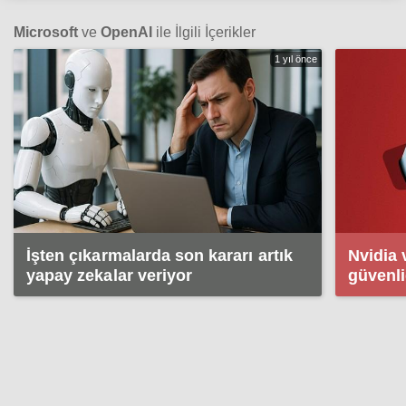
Microsoft
ve
OpenAI
ile İlgili İçerikler
1 yıl önce
İşten çıkarmalarda son kararı artık
Nvidia 
yapay zekalar veriyor
güvenliğ