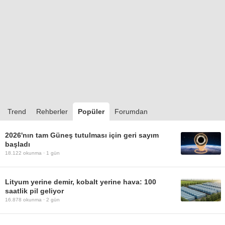
Trend
Rehberler
Popüler
Forumdan
2026'nın tam Güneş tutulması için geri sayım
başladı
18.122
okunma ·
1 gün
Lityum yerine demir, kobalt yerine hava: 100
saatlik pil geliyor
16.878
okunma ·
2 gün