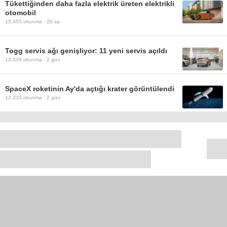
Tükettiğinden daha fazla elektrik üreten elektrikli
otomobil
15.455
okunma ·
20 sa.
Togg servis ağı genişliyor: 11 yeni servis açıldı
13.339
okunma ·
2 gün
SpaceX roketinin Ay'da açtığı krater görüntülendi
12.333
okunma ·
2 gün