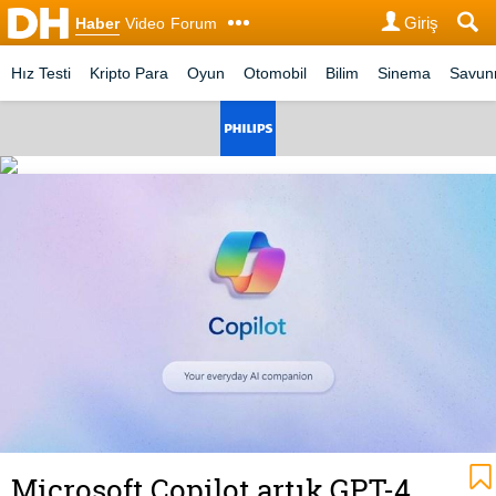
Giriş
Haber
Video
Forum
Hız Testi
Kripto Para
Oyun
Otomobil
Bilim
Sinema
Savu
Microsoft Copilot artık GPT-4