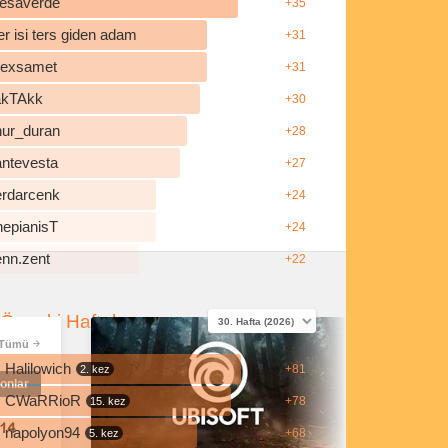
esaverde
+35
r isi ters giden adam
+31
ilexsamet
+31
akTAkk
+30
nur_duran
+28
antevesta
+27
erdarcenk
+24
hepianisT
+24
enn.zent
+22
Önceki Haftalar
Tümü
Halilowich
+81
2. kez
onlar
CWaRRioR
+78
15. kez
14
napolyon94
+68
5. kez