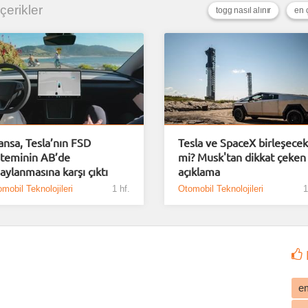
İçerikler
togg nasıl alınır
en 
ansa, Tesla’nın FSD
Tesla ve SpaceX birleşecek
steminin AB’de
mi? Musk'tan dikkat çeken
aylanmasına karşı çıktı
açıklama
mobil Teknolojileri
1 hf.
Otomobil Teknolojileri
1
e