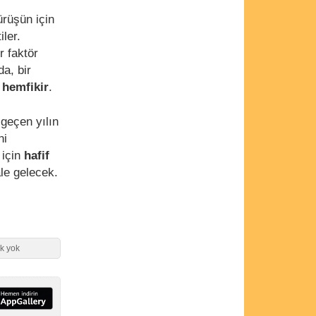
sürüşün için
iler.
r faktör
a, bir
a
hemfikir
.
geçen yılın
ni
 için
hafif
le gelecek.
ek yok