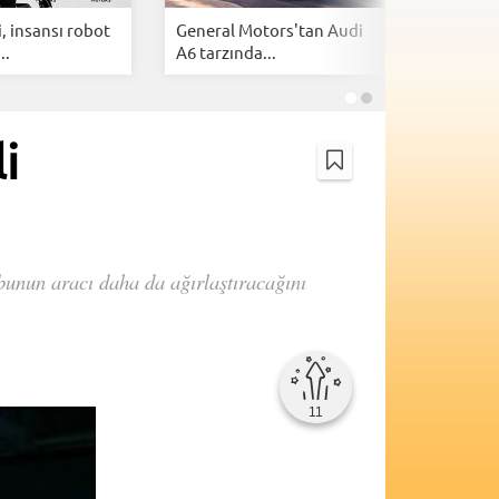
, insansı robot
General Motors'tan Audi
Hyundai 
..
A6 tarzında...
Bluelink 
i
 bunun aracı daha da ağırlaştıracağını
11