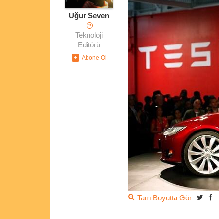
Uğur Seven
?
Teknoloji
Editörü
Tam Boyutta Gör