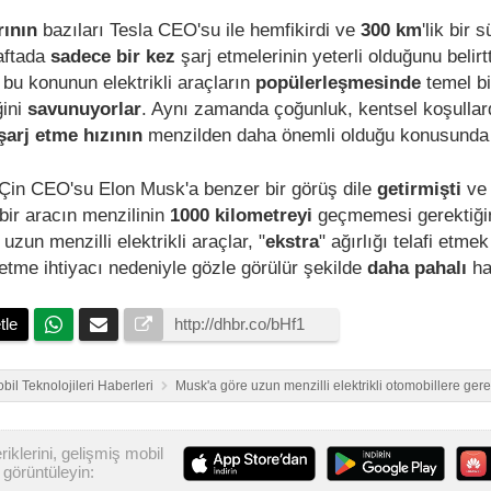
arının
bazıları Tesla CEO'su ile hemfikirdi ve
300 km
'lik bir 
aftada
sadece bir kez
şarj etmelerinin yeterli olduğunu belirtt
, bu konunun elektrikli araçların
popülerleşmesinde
temel bi
ğini
savunuyorlar
. Aynı zamanda çoğunluk, kentsel koşullard
şarj etme hızının
menzilden daha önemli olduğu konusund
Çin CEO'su Elon Musk'a benzer bir görüş dile
getirmişti
ve 
bir aracın menzilinin
1000 kilometreyi
geçmemesi gerektiği
 uzun menzilli elektrikli araçlar, "
ekstra
" ağırlığı telafi etmek
etme ihtiyacı nedeniyle gözle görülür şekilde
daha pahalı
ha
tle
bil Teknolojileri Haberleri
Musk'a göre uzun menzilli elektrikli otomobillere ger
iklerini, gelişmiş mobil
görüntüleyin: