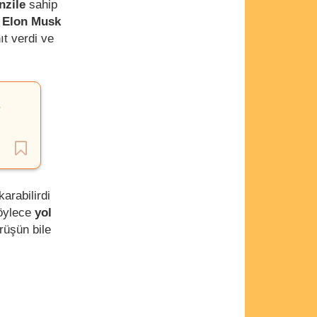
nzile
sahip
u
Elon Musk
ıt verdi ve
karabilirdi
böylece
yol
ürüşün bile