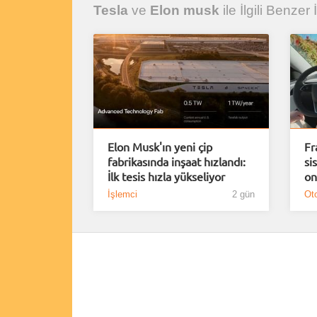
Tesla
ve
Elon musk
ile İlgili Benzer 
Elon Musk'ın yeni çip
Fr
fabrikasında inşaat hızlandı:
si
İlk tesis hızla yükseliyor
on
İşlemci
2 gün
Oto