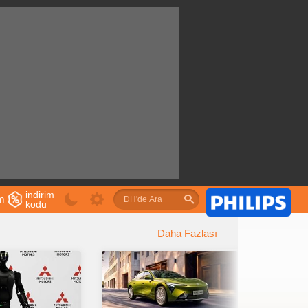
indirim
im
kodu
u
Daha Fazlası