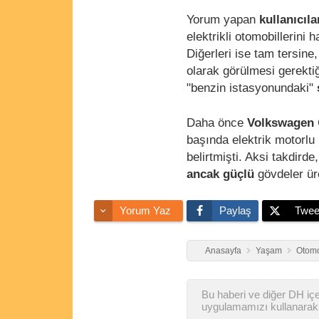
Yorum yapan
kullanıcıl
elektrikli otomobillerini h
Diğerleri ise tam tersine
olarak görülmesi gerekti
"benzin istasyonundaki"
Daha önce
Volkswagen
başında elektrik motorlu 
belirtmişti. Aksi takdirde,
ancak güçlü
gövdeler ür
Yorum Yaz
Paylaş
Twee
Anasayfa
Yaşam
Otomo
Bu haberi ve diğer DH içer
uygulamamızı kullanarak 