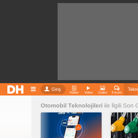
Giriş
Tekno
Haber
Video
Galeri
Forum
Otomobil Teknolojileri
ile İlgili Son
Film
Fiyatla
İnst