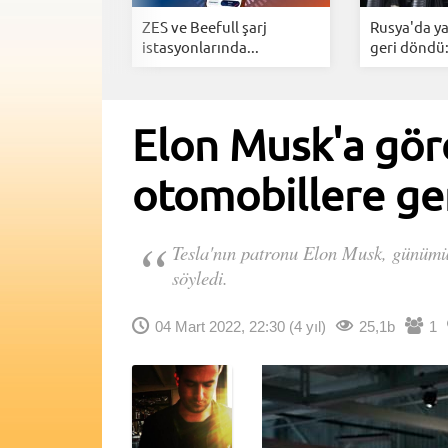
: Sodyum iyon
ZES ve Beefull şarj
Rusya'da ya
den...
istasyonlarında...
geri döndü:.
Elon Musk'a göre
otomobillere ge
Tesla'nın patronu Elon Musk, günümü
söyledi.
04 Mart 2022, 22:30
(4 yıl)
25,1b
1