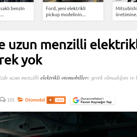
saklı benzin
Ford, yeni elektrikli
Mitsubishi
..
pickup modelinin...
üretimine.
 uzun menzilli elektrikl
rek yok
zde uzun menzilli
elektrikli otomobiller
e gerek olmadığını ve
DonanımHaber’i
101
Otomobil
1816
+
Favori Kaynağın Yap