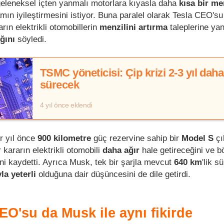
geleneksel içten yanmalı motorlara kıyasla daha
kısa bir me
mın iyileştirmesini istiyor. Buna paralel olarak Tesla CEO's
rın elektrikli otomobillerin
menzilini artırma
taleplerine yan
ğını
söyledi.
TSMC yöneticisi: Çip krizi 2-3 yıl daha
sürecek
4 yıl önce eklendi
ir yıl önce
900 kilometre
güç rezervine sahip bir
Model S
çı
kararın elektrikli otomobili
daha ağır
hale getireceğini ve 
ni kaydetti. Ayrıca Musk, tek bir şarjla mevcut
640 km
'lik s
yla yeterli
olduğuna dair düşüncesini de dile getirdi.
O'su da Musk ile aynı fikirde