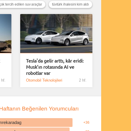
çok tercih edilen suv araçlar
tüvtürk ihalesini kim aldı
Tesla'da gelir arttı, kâr eridi:
Musk’ın rotasında AI ve
robotlar var
 hf.
Otomobil Teknolojileri
2 hf.
Haftanın Beğenilen Yorumcuları
mrekaradag
+36