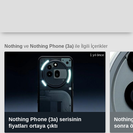
Nothing
ve
Nothing Phone (3a)
ile İlgili İçerikler
1 yıl önce
Nothing Phone (3a) serisinin
Nothing
fiyatları ortaya çıktı
sonra ö