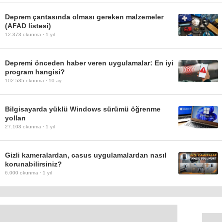
Deprem çantasında olması gereken malzemeler
(AFAD listesi)
12.373
okunma ·
1 yıl
Depremi önceden haber veren uygulamalar: En iyi
program hangisi?
102.585
okunma ·
10 ay
Bilgisayarda yüklü Windows sürümü öğrenme
yolları
27.108
okunma ·
1 yıl
Gizli kameralardan, casus uygulamalardan nasıl
korunabilirsiniz?
6.000
okunma ·
1 yıl