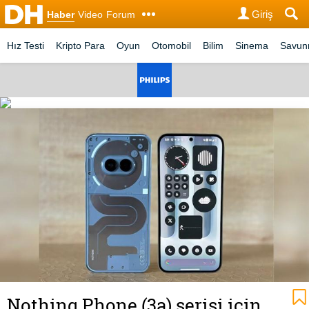
Giriş
Haber
Video
Forum
Hız Testi
Kripto Para
Oyun
Otomobil
Bilim
Sinema
Savu
Nothing Phone (3a) serisi için